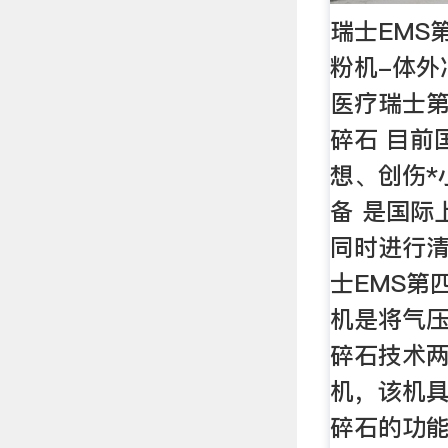
瑞士EMS
粉机-体外
医疗瑞士第
碎石 目前
想、创伤*
备 是国际
同时进行清
士EMS第
机是将气
碎石技术
机，该机
碎石的功