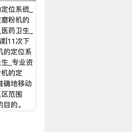
定位系统_
波磨粉机的
_医药卫生_
读|11次下
机的定位系
卫生_专业资
粉机的定
准确地移动
焦区范围
的目的。