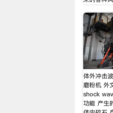
体外冲击波
磨粉机 外文名
shock wav
功能 产生
体内碎石 