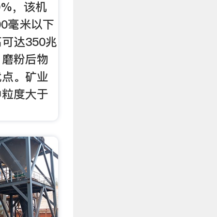
0%，该机
00毫米以下
可达350兆
，磨粉后物
优点。矿业
中粒度大于