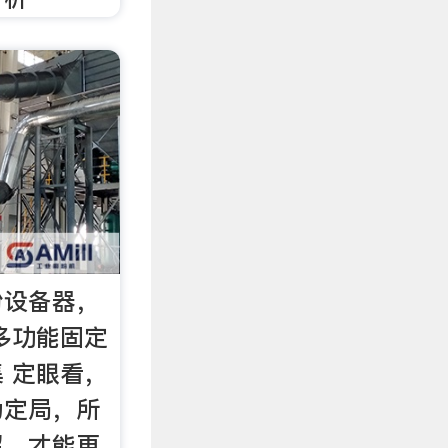
粉设备器，
多功能固定
 定眼看，
为定局，所
召，才能更