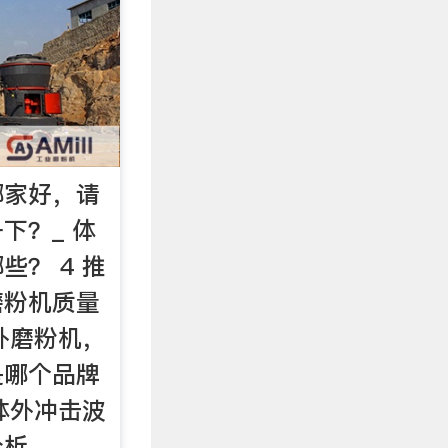
哪家好，请
下？_ 体
些？ 4 推
磨粉机质量
体外磨粉机，
是哪个品牌
用体外冲击波
分析