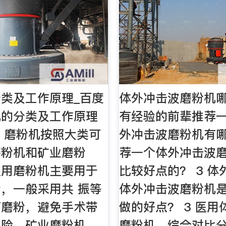
类及工作原理_百度
体外冲击波磨粉机
机的分类及工作原理
有经验的前辈推荐一
绍 磨粉机按照大类可
外冲击波磨粉机有哪
磨粉机和矿业磨粉
荐一个体外冲击波
医用磨粉机主要用于
比较好点的？ 3 
，一般采用共 振等
体外冲击波磨粉机
石磨粉，避免手术带
做的好点？ 3 医
险。矿业磨粉机 …
磨粉机，综合对比