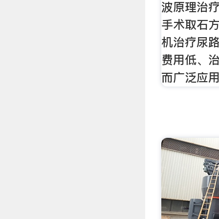
波原理治
手术取石
机治疗尿
费用低、
而广泛应