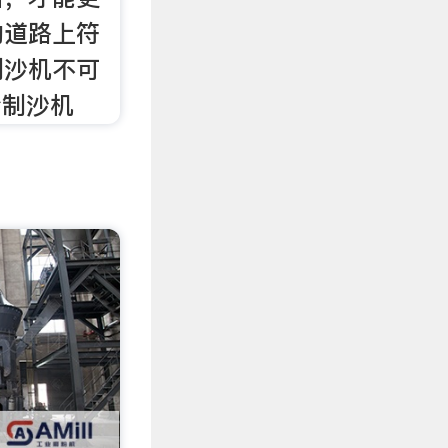
的道路上符
制沙机不可
粉制沙机