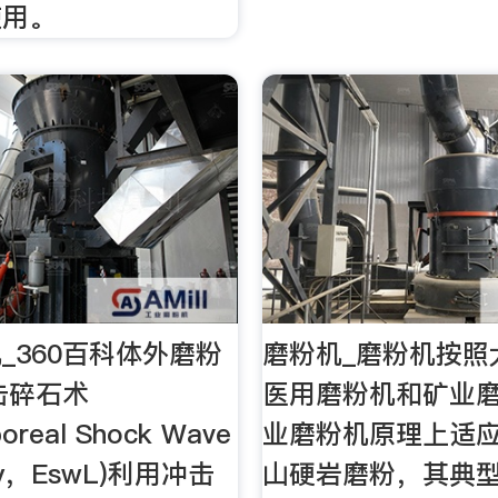
使用。
_360百科体外磨粉
磨粉机_磨粉机按照
击碎石术
医用磨粉机和矿业
poreal Shock Wave
业磨粉机原理上适
ipsy，EswL)利用冲击
山硬岩磨粉，其典