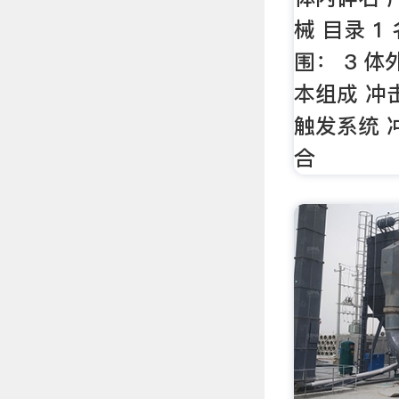
械 目录 1
围： 3 
本组成 冲
触发系统 
合