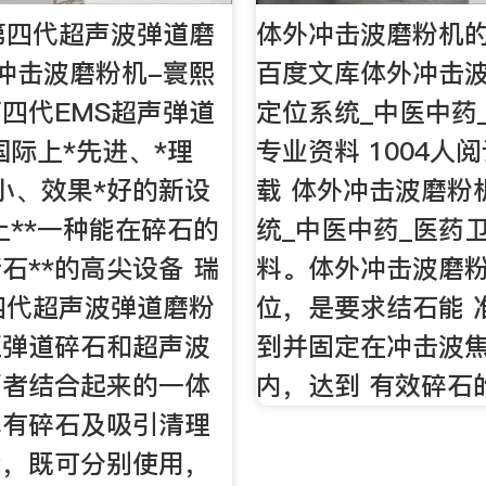
第四代超声波弹道磨
体外冲击波磨粉机的
冲击波磨粉机-寰熙
百度文库体外冲击
四代EMS超声弹道
定位系统_中医中药
国际上*先进、*理
专业资料 1004人阅
小、效果*好的新设
载 体外冲击波磨粉
上**一种能在碎石的
统_中医中药_医药
石**的高尖设备 瑞
料。体外冲击波磨
四代超声波弹道磨粉
位，是要求结石能 
压弹道碎石和超声波
到并固定在冲击波
两者结合起来的一体
内，达到 有效碎石
具有碎石及吸引清理
能，既可分别使用，