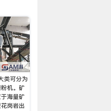
大类可分为
磨粉机。矿
应于海量矿
型花岗岩出