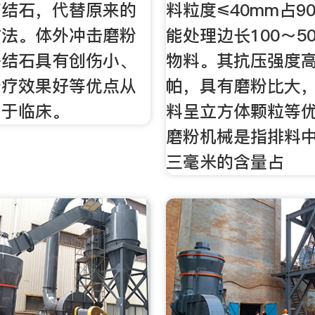
疗结石，代替原来的
料粒度≤40mm占9
方法。体外冲击磨粉
能处理边长100～5
路结石具有创伤小、
物料。其抗压强度高
治疗效果好等优点从
帕，具有磨粉比大
用于临床。
料呈立方体颗粒等
磨粉机械是指排料
三毫米的含量占