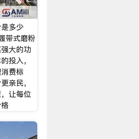
价是多少
履带式磨粉
其强大的功
本的投入，
理消费标
价更亲民，
策，让每位
价格