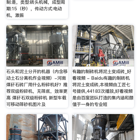
制:是，类型:砖头机械，成型周
期:15（秒），传动方式:电动
机，激振
石头和泥土分开的机器（内含移
有趣的制砖机将泥土变成砖_好
动土石分离机作业视频）-河南
看视频 - Baidu有趣的制砖机
煤矸石砖厂用什么粉碎机好？推
将泥土变成砖,本视频由工匠七
荐双级粉碎机，无筛底，效率更
号提供,44183次播放,好看视频
高 煤矸石双级粉碎机 新型车载
是由百度团队打造的集内涵和颜
可移动筛砂机图片及
值于一身的专业短