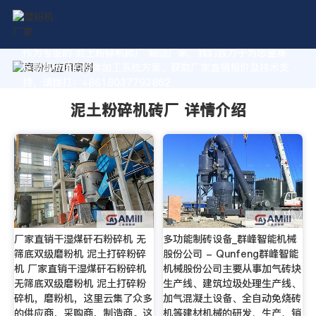
作为专业的 泥土粉碎机砖厂 制造厂家，我们致力于为您量身
定制高价值的粉体加工系统方案。获取厂家直销报价及技术支
持，请拨打：+8618037793862
泥土粉碎机砖厂 详情介绍
厂家直销干湿煤矸石粉碎机 无
多功能制砖设备_群峰智能机械
筛底双级磨粉机 泥土打碎粉碎
股份公司 - Qunfeng群峰智能
机 厂家直销干湿煤矸石粉碎机
机械股份公司主要从事加气砖块
无筛底双级磨粉机 泥土打碎粉
生产线、建筑垃圾处理生产线、
碎机，磨粉机，这里云集了众多
加气混凝土设备、全自动免烧砖
的供应商，采购商，制造商。这
机等建材机械的研发、生产、销