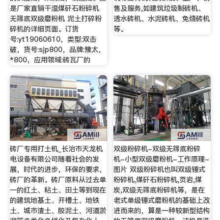
是厂家直销干湿煤矸石粉碎机
售及服务,如建筑垃圾制砖机、
无筛底双级磨粉机 泥土打碎粉
透水砖机、水泥砖机、免烧砖机
碎机的详细页面。订货
等。
号:yt19060610，类型:双击
破，货号:sjp800，品牌:豫太，
*800，应用领域:砖瓦厂的
砖厂专用打土机_长治市天龙机
双级粉碎机-双级无筛底粉碎
电设备有限公司随着社会的发
机-小型双级磨粉机-工作原理-
展，时代的进步，环保的要求，
图片 双级粉碎机也叫双级锤式
砖厂的革新。砖厂原料从过去单
粉碎机,煤矸石粉碎机,页岩,煤
一的红土、粘土、田土等到现在
炭,双级无筛底粉碎机等，是在
的建筑地基土、开槽土、地铁
老式单级锤式磨粉机的基础上改
土、城市渣土、胶泥土、河道淤
进而来的，算是一种较新型结构