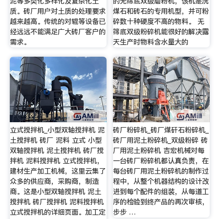
泥等多类化多样化及复杂化土
的无筛底双级磨粉机，该机是洗
质。砖厂用户对土质的处理要求
煤石和砖石的专用机型，并可粉
越来越高。传统的对辊等设备已
碎数十种硬度不高的物料。 无
经远远不能满足广大砖厂客户的
筛底双级粉碎机能很好的解决露
需求。
天生产时物料含水量大的
立式搅拌机_小型双轴搅拌机 泥
砖厂粉碎机_砖厂煤矸石粉碎机_
土搅拌机 砖厂 泥料 立式 小型
砖厂用泥土粉碎机_双级粉碎 砖
双轴搅拌机 泥土搅拌机 砖厂搅
厂用泥土粉碎机 吉宏机械对每
拌机 泥料搅拌机 立式搅拌机，
一台砖厂粉碎机都认真负责，在
建材生产加工机械，这里云集了
每台砖厂用泥土粉碎机的制作过
众多的供应商，采购商，制造
程中，从整个机器结构的设计改
商。这是小型双轴搅拌机 泥土
进到每个配件的组装，从每道工
搅拌机 砖厂搅拌机 泥料搅拌机
序的检验到终产品的再次审核，
立式搅拌机的详细页面。加工定
步步 …