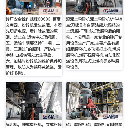
砖厂安全操作规程60603_百度
湿泥土粉碎机泥土粉碎机铲斗特
文库四、粉碎机发生故障，本着
点:刀板具有自清洁能力;湿粘的
先切断电源，后排除故障的原
土壤,照样可以处理;磨粉后的颗
则，禁止在 运转中处理问题。
粒。本公司是一家专业的砖厂专
五、运输车辆要坚持“一看、二
用设备生产厂家,主要产品有超
慢、三通过”的原则，严防在十
细度磨粉机,多功能打土机,煤炭
字路 口或转弯处发生事故。
磨粉机,煤矸石磨粉机,自动化配
六、加强对粉碎机的维护保养和
煤设备,移动式选煤机等多种磨
管理，以防人为损坏或被盗，爱
粉设备.
护好 财物。
练泥机，锤式磨粉机，立式粉碎
砖厂磨粉机砖厂磨粉机又叫做双