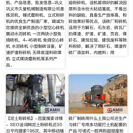
机，产品信息，批发信息-巩义
级粉碎机，该机能很好的解决因
巩义市久誉机械制造有限公司是
原料含水份大粘结篦底，不易出
练泥机，锤式磨粉机，立式粉碎
料的缺陷，具备生产效率高，粉
机的优良生产制造厂家，竭诚为
碎效果好等优点，该砖厂粉碎机
您提供全新优良的小型空心砖机
适用于方解石、石灰岩、砖瓦厂
震动水泥砖机 一次两块小型免
的煤渣、炉渣、矿渣、页岩、煤
烧砖机，4-45砖机 免烧空心砖
矸石、建筑垃圾、建筑废料等物
机 水泥砖机 小型制砖设备，矿
料粉碎，解决了用矸石、煤渣作
渣炉渣粉碎机 无筛底湿料碎煤
砖厂添加料、内燃料；用
机 立式煤块磨粉机等系列产
品。
【泥土粉碎机】-百度搜索详情
砖厂制砖用什么土我公司还生产
- SEO追词网泥土粉碎机近30
与砖厂专用多功能打土机配套的
日平均搜索196次，其中移动端
产品:可调式一腔两粉超细度粉