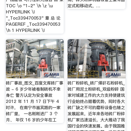
TOC \o "1-2" \h \z \u
定式和移动式，…
HYPERLINK \l
"_Toc339470053" 章 总 论
PAGEREF _Toc339470053
\h 1 HYPERLINK \l
砖厂事故_图文_百度文库砖厂事
砖厂粉碎机_砖厂煤矸石粉碎机_
故 - 6 岁少年被卷制砖机不幸
砖厂用泥土粉碎机_双级粉碎 国
身亡 警方认定为安全事故
家对城建工作的大力支持使建筑
2012 年 11 月 17 日下午 4
行业始终占据着优势，同时各大
时许， 在南宁市邕宾路的一家
砖厂缺之不可的磨粉设备也随之
砖厂里， 一名刚刚进厂 3 个
发展起来，近年来各地砖厂粉碎
月、 年仅 16 岁的少年在工
机厂家迅速滋长，大大推动了我
国行业的快速发展。由于我国推