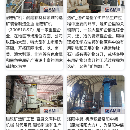
耐普矿机：耐磨新材料领域的选
选矿_选矿是整个矿产品生产过
矿装备制造企业 耐普矿机
程中重要的环节，是矿企里的关
（300818.SZ）是一家重型企
键部门。一般大型矿企都是综合
业，在地区市场定位方面，公司
采、选、冶的资源性企业。用物
以国内大型、特大型矿山市场为
理或化学方法将矿物原料中的有
基础，开拓国际市场，以、南
用矿物和无用矿物（通常称脉
美、澳大利亚、非洲等有色金属
石）或有害矿物分开，或将多种
和黑色金属矿产资源丰富的国家
有用矿物分离开的工艺过程称为
或地区为主
选矿，又称“矿物加工”。
磁铁矿选矿工艺_百度文库科技
洛阳中昶_机床设备洛阳中昶
机械 时代用具 磁铁矿选矿生产
（原为洛阳大力），为洛阳中信