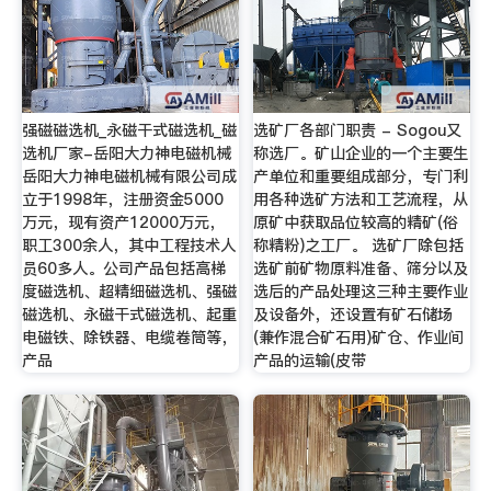
强磁磁选机_永磁干式磁选机_磁
选矿厂各部门职责 - Sogou又
选机厂家-岳阳大力神电磁机械
称选厂。矿山企业的一个主要生
岳阳大力神电磁机械有限公司成
产单位和重要组成部分，专门利
立于1998年，注册资金5000
用各种选矿方法和工艺流程，从
万元，现有资产12000万元，
原矿中获取品位较高的精矿(俗
职工300余人，其中工程技术人
称精粉)之工厂。 选矿厂除包括
员60多人。公司产品包括高梯
选矿前矿物原料准备、筛分以及
度磁选机、超精细磁选机、强磁
选后的产品处理这三种主要作业
磁选机、永磁干式磁选机、起重
及设备外，还设置有矿石储场
电磁铁、除铁器、电缆卷筒等，
(兼作混合矿石用)矿仓、作业间
产品
产品的运输(皮带