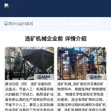
作为专业的 选矿机械企业前 制造厂家，我们致力于为您量身
定制高价值的粉体加工系统方案。获取厂家直销报价及技术支
持，请拨打：+8618037793862
选矿机械企业前 详情介绍
建设功臣（四） 选矿设备的优
选矿机械_选矿是在所采集的矿
点盘点- 节省人工：机械革命极
物原料中，根据各种矿物物理性
大的解放了劳动力，既然选矿设
质、 物理化学性质和化学性质
备有那么高的生产效率自然也会
的差异，选出有用矿物的过程。
节省不少人工。事实上在实际操
实施这种过程的机械称为选矿机
作中选矿设备的工作完全是自动
械，选矿机械按选矿流程分为磨