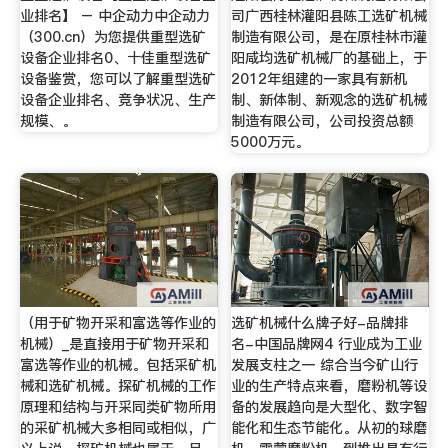
业排名】 – 中企动力中企动力
司广西桂林灌阳县陈工选矿机械
（300.cn）为您提供重型选矿
制造有限公司，是在原桂林市灌
设备企业排名0、十佳重型选矿
阳咸均选矿机械厂的基础上，于
设备鉴赏，您可以了解重型选矿
2012年组建的一家具有新机
设备企业排名、竞争状况、生产
制、新体制、新观念的选矿机械
规模、。
制造有限公司，公司投资总额
5000万元。
（用于矿物开采和富选等作业的
选矿机械什么牌子好-品牌排
机械）_是直接用于矿物开采和
名-中国品牌网4 行业成为工业
富选等作业的机械。包括采矿机
发展支柱之一 综合当今矿山行
械和选矿机械。探矿机械的工作
业的生产特点来看，磨粉机等设
原理和结构与开采同类矿物所用
备的发展趋向是大型化、数字智
的采矿机械大多相同或相似，广
能化和生态节能化。从初的球磨