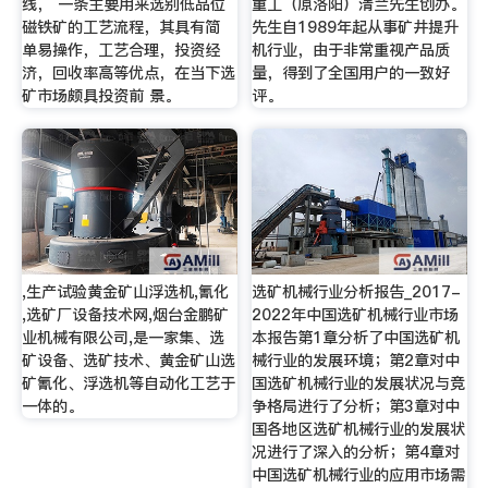
线， 一条主要用来选别低品位
重工（原洛阳）清兰先生创办。
磁铁矿的工艺流程，其具有简
先生自1989年起从事矿井提升
单易操作，工艺合理，投资经
机行业，由于非常重视产品质
济，回收率高等优点，在当下选
量，得到了全国用户的一致好
矿市场颇具投资前 景。
评。
,生产试验黄金矿山浮选机,氰化
选矿机械行业分析报告_2017-
,选矿厂设备技术网,烟台金鹏矿
2022年中国选矿机械行业市场
业机械有限公司,是一家集、选
本报告第1章分析了中国选矿机
矿设备、选矿技术、黄金矿山选
械行业的发展环境；第2章对中
矿氰化、浮选机等自动化工艺于
国选矿机械行业的发展状况与竞
一体的。
争格局进行了分析；第3章对中
国各地区选矿机械行业的发展状
况进行了深入的分析；第4章对
中国选矿机械行业的应用市场需