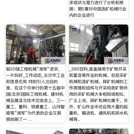
求现状与潜力进行了分析和预
测；第5章对中国选矿机械行业
内的企业进行
前30强工程机械“湘军”进京，
_360百科,是直接用于矿物开采
一片叫好_工作动态_长沙市工业
和富选等作业的机械。包括采矿
和信息化局 特别引人注目的
机械和选矿机械。探矿机械的工
是，在这个月举行的第十五届中
作原理和结构与开采同类矿物所
国(北京)国际工程机械、建材机
用的采矿机械大多相同或相似，
械及展览与技术交流会上，三一
广义上说，探矿机械也属于。另
重工、重科、铁建重工、山河智
外，矿山作业中还应用大量的起
能等“湘军”为代表的企业又狠
重机、输送机、通风机和排水机
狠地刷了一 …
械等。