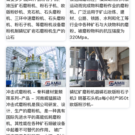
液压矿石磨粉机、粉石子机、欧
运动而完成物料磨粉作业的磨粉
版粉砂机、克石机、石头磨粉
机。广泛运用于矿山冶炼、建
机、三环中速磨粉机、石头磨粉
材、公路、铁路、水利和化工等
机、粉石子机、等磨粉机设备磨
行业中各种矿石与大块物料的磨
粉机制磷钇矿岩石磨粉机生产的
粉。被磨粉物料的抗压强度为
山石
320Mpa。
冲击式磨粉机 - 骨料建材复频
磷钇矿磨粉机器磷石欧版粉石子
筛系列-产品 - 河南威猛振动
机3 明基石头机s每小时产950t
冲击式磨粉机是我公司研发、设
欧版粉沙机-
计、生产的磨粉机，是一种具有
国际先进水平的高能低耗磨粉
机，其性能在各种矿石细破设备
中起着不可替代的作用。 被广