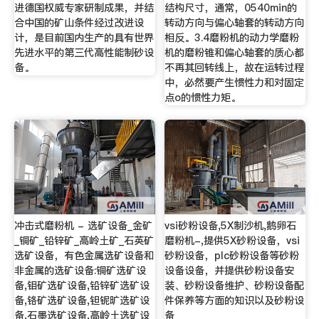
进德国权威专家研制成果，并结
结构尺寸，通常，0540min的
合中国的矿山条件经过改进设
转动方向与偏心轴套的转动方向
计，是目前国内生产的具有世界
相反。3.4磨粉机的动力学磨粉
先进水平的第三代高性能制砂设
机的磨粉锥和偏心轴套的质心都
备。
不再其回转线上，故在运转过程
中，必然要产生惯性力和对固定
点o的惯性力矩。
冲击式磨粉机 - 选矿设备_金矿
vsi砂粉设备,5X制沙机,鹅卵石
_铜矿_铅锌矿_高岭土矿_石英矿
磨粉机-,提供5X砂粉设备，vsi
选矿设备，有色金属选矿设备和
砂粉设备，plc砂粉设备等砂粉
非金属的选矿设备:铜矿选矿设
设备设备，并提供砂粉设备安
备,钼矿选矿设备,铅锌矿选矿设
装、砂粉设备维护、砂粉设备配
备,铬矿选矿设备,钽铌旷选矿设
件保养等方面的知识以及砂粉设
备,石墨选矿设备,高岭土选矿设
备