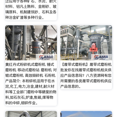
泛应用于各种矿石、水泥、耐火
材料、铝凡土熟料、金刚砂、玻
璃原料、机制建筑砂、石料及各
种冶金矿渣等多种行业。
黄红丹式粉碎机式磨粉机 锤式
【履带式磨粉机】履带式磨粉机
磨粉机 移动式磨粉站 磨粉机 对
批发你在找履带式磨粉机相关供
辊式磨粉机 高效细碎机 石粉机
应产品信息吗？八方资源网有您
产品简介: 本粉碎机适用于在水
所需要的各类履带式磨粉机供应
泥,化工,电力,冶金,建材,耐火材
产品信息的。
料等工业部门磨粉中等硬度的物
料,如石灰石,炉渣,焦碳,煤等物
料的中碎,细碎作业。