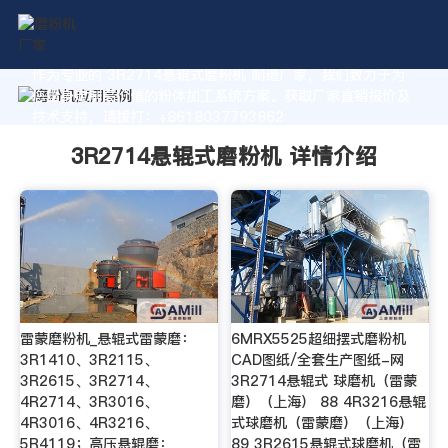
作为专业的 3R2714悬辊式磨粉机 制造厂家，我们致力于为
您量身定制高价值的粉体加工系统方案。获取厂家直销报价及
技术支持，请拨打：+8618037793862
3R2714悬辊式磨粉机 详情介绍
雷蒙磨粉机_悬辊式雷蒙磨：
6MRX5525超细摆式磨粉机
3R1410、3R2115、
CAD图纸/全套生产图纸-网
3R2615、3R2714、
3R2714悬辊式 球磨机（雷蒙
4R2714、3R3016、
磨）（上海） 88 4R3216悬辊
4R3016、4R3216、
式球磨机（雷蒙磨）（上海）
5R4119；高压悬辊磨：
89 3R2615悬辊式球磨机（雷