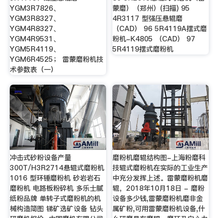
YGM3R7826、
蒙磨）（郑州）(扫描) 95
YGM3R8327、
4R3117 型强压悬辊磨
YGM4R8327、
（CAD） 96 5R4119A摆式磨
YGM4R9531、
粉机-K4805 （CAD） 97
YGM5R4119、
5R4119摆式磨粉机
YGM6R4525； 雷蒙磨粉机技
术参数表（一）
冲击式砂粉设备产量
磨粉机磨辊结构图-上海粉磨科
300T/H3R2714悬辊式磨粉机
技辊式磨粉机在实际的工业生产
1016 型环锤磨粉机 砂岩岩石
中充分发挥上述。雷蒙磨粉机磨
磨粉机 电路板粉碎机 多乐士腻
辊，2018年10月18日 - 磨粉
纸粉品牌 单转子式磨粉机的机
设备多少钱,雷蒙磨粉机磨非金
械构造简图 锑矿选矿设备 钻头
属矿粉,可用雷蒙磨粉机设备,什