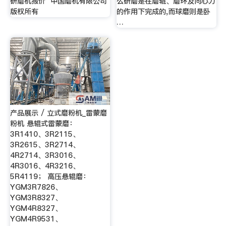
研磨机报价 中国磨机有限公司
么研磨是在磨辊、磨环及向心力
版权所有
的作用下完成的,而球磨则是卧
…
产品展示 / 立式磨粉机_雷蒙磨
粉机 悬辊式雷蒙磨：
3R1410、3R2115、
3R2615、3R2714、
4R2714、3R3016、
4R3016、4R3216、
5R4119； 高压悬辊磨：
YGM3R7826、
YGM3R8327、
YGM4R8327、
YGM4R9531、