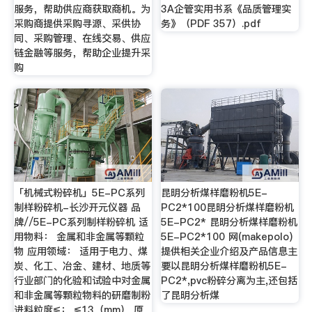
服务，帮助供应商获取商机。为
3A企管实用书系《品质管理实
采购商提供采购寻源、采供协
务》（PDF 357）.pdf
同、采购管理、在线交易、供应
链金融等服务，帮助企业提升采
购
「机械式粉碎机」5E-PC系列
昆明分析煤样磨粉机5E-
制样粉碎机-长沙开元仪器 品
PC2*100昆明分析煤样磨粉机
牌//5E-PC系列制样粉碎机 适
5E-PC2* 昆明分析煤样磨粉机
用物料： 金属和非金属等颗粒
5E-PC2*100 网(makepolo)
物 应用领域： 适用于电力、煤
提供相关企业介绍及产品信息主
炭、化工、冶金、建材、地质等
要以昆明分析煤样磨粉机5E-
行业部门的化验和试验中对金属
PC2*,pvc粉碎分离为主,还包括
和非金属等颗粒物料的研磨制粉
了昆明分析煤
进料粒度≤： ≤13（mm） 原