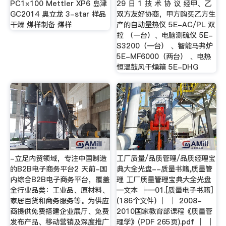
PC1×100 Mettler XP6 岛津
29 日 1 技 术 协 议 经甲、乙
GC2014 奥立龙 3-star 样品
双方友好协商，甲方购买乙方生
干燥 煤样制备 煤样
产的自动量热仪 5E-AC/PL 双
控 （一台）、电脑测硫仪 5E-
S3200（一台） 、智能马弗炉
5E-MF6000（两台） 、电热
恒温鼓风干燥箱 5E-DHG
-立足内贸领域，专注中国制造
工厂质量/品质管理/品质经理宝
的B2B电子商务平台2 天前-国
典大全光盘--质量书籍,质量管
内综合B2B电子商务平台，覆盖
理 工厂质量管理宝典大全光盘
全行业品类：工业品、原材料、
—文本 ├─01.[质量电子书籍]
家居百货和商务服务等。为供应
(186个文件) │ │ 2008-
商提供免费搭建企业展厅、免费
2010国家教育部课程《质量管
发布产品、移动营销及深度推广
理学》(PDF 265页).pdf │ │