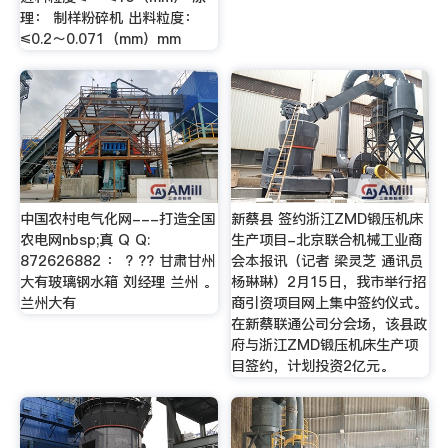
理： 制样粉碎机 出料粒度：
≤0.2～0.071（mm）mm
中国农村电气化网---打造全国
新蔡县 签约浙江ZMD锻压机床
农电网nbsp;真 Q Q:
生产项目-北京联合机械工业商
872626882 ： ? ?? 甘肃甘州
会本报讯（记者 梁灵芝 通讯员
大有玻璃钢水箱 刘经理 兰州 。
杨琳琳）2月15日，我市举行招
兰州大有
商引资项目网上集中签约仪式。
在新蔡联通公司分会场，该县政
府与浙江ZMD锻压机床生产项
目签约，计划投资2亿元。