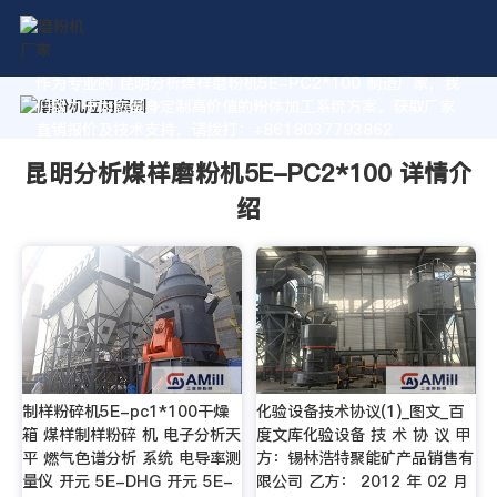
作为专业的 昆明分析煤样磨粉机5E-PC2*100 制造厂家，我
们致力于为您量身定制高价值的粉体加工系统方案。获取厂家
直销报价及技术支持，请拨打：+8618037793862
昆明分析煤样磨粉机5E-PC2*100 详情介
绍
制样粉碎机5E-pc1*100干燥
化验设备技术协议(1)_图文_百
箱 煤样制样粉碎 机 电子分析天
度文库化验设备 技 术 协 议 甲
平 燃气色谱分析 系统 电导率测
方：锡林浩特聚能矿产品销售有
量仪 开元 5E-DHG 开元 5E-
限公司 乙方： 2012 年 02 月