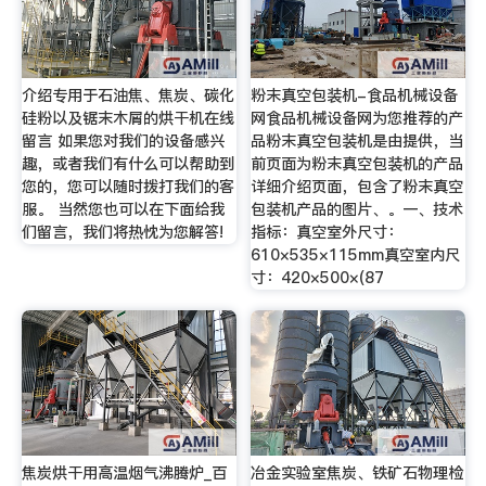
介绍专用于石油焦、焦炭、碳化
粉末真空包装机-食品机械设备
硅粉以及锯末木屑的烘干机在线
网食品机械设备网为您推荐的产
留言 如果您对我们的设备感兴
品粉末真空包装机是由提供，当
趣，或者我们有什么可以帮助到
前页面为粉末真空包装机的产品
您的，您可以随时拨打我们的客
详细介绍页面，包含了粉末真空
服。 当然您也可以在下面给我
包装机产品的图片、。一、技术
们留言，我们将热忱为您解答!
指标：真空室外尺寸：
610×535×115mm真空室内尺
寸：420×500×(87
焦炭烘干用高温烟气沸腾炉_百
冶金实验室焦炭、铁矿石物理检