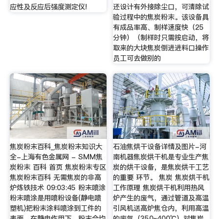
应性及反应后强度测定仪!
还设计有外接除尘口，可清除试
验过程中的焦炭粉末。该设备具
有成品率高、制样速度快（25
分钟）（制样时只需按启动，将
取来的大块焦炭倒进进料口操作
员工可去做别的
焦炭粉末百科_焦炭粉末知识大
石油焦烘干设备详情及图片-河
全-上海有色金属网 - SMM焦
南机器焦炭烘干机是专业生产焦
炭粉末 百科 首页 焦炭粉末专区
炭的烘干设备，是焦炭烘干工艺
焦炭粉末百科 无需焦炭的非高
的重要 环节。 焦炭 焦炭烘干机
炉炼铁技术 09:03:45 粉末喷涂
工作原理 焦炭烘干机利用热风
粉末喷涂是用喷粉设备(静电喷
炉产生的废气，通过管道及高温
塑机)把粉末涂料喷涂到工件的
引风机送高炉焦仓内，利用高温
表面，在静电作用下，粉末会均
的废气（350~400℃）对焦炭