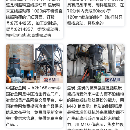
这是树脂粉直线振动筛 焦炭粉
具有成品率高、制样速度快，在
末直线振动筛 1020纯不锈钢直
70分钟内完成60kg小于
线振动筛的详细页面。订货
120mm焦炭的制样（制样时只
号:87544265，加工定制:是，
需按启动，将取来的
货号:6214357，类型:振动筛，
物料运行轨迹:直线振动筛
中国冶金网 - b2b168.com中
焦炭_焦炭的抗碎强度是指焦炭
国冶金网是中国冶金行业门户，
能抵抗受外来冲击力而不沿结构
冶金设备产品网络交易平台，中
的裂纹或缺陷处磨粉的能力，用
国冶金网免费提供冶金产品供求
M40 值表示；焦炭的耐磨强度
信息发布平台，免费展示新全冶
是指焦炭能抵抗外来摩檫力而不
金行业供求信息，提供免费冶金
产生剥离形成碎屑或粉末的能
产品…
力，用 M10 值表示。焦炭的裂