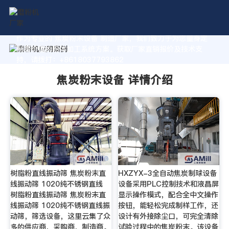
作为专业的 焦炭粉末设备 制造厂家，我们致力于为您量身定
制高价值的粉体加工系统方案。获取厂家直销报价及技术支
持，请拨打：+8618037793862
焦炭粉末设备 详情介绍
树脂粉直线振动筛 焦炭粉末直
HXZYX-3全自动焦炭制球设备
线振动筛 1020纯不锈钢直线
设备采用PLC控制技术和液晶屏
树脂粉直线振动筛 焦炭粉末直
显示操作模式，配合全中文操作
线振动筛 1020纯不锈钢直线振
按钮，能轻松完成制样工作，还
动筛，筛选设备，这里云集了众
设计有外接除尘口，可完全清除
多的供应商，采购商，制造商。
试验过程中的焦炭粉末。该设备