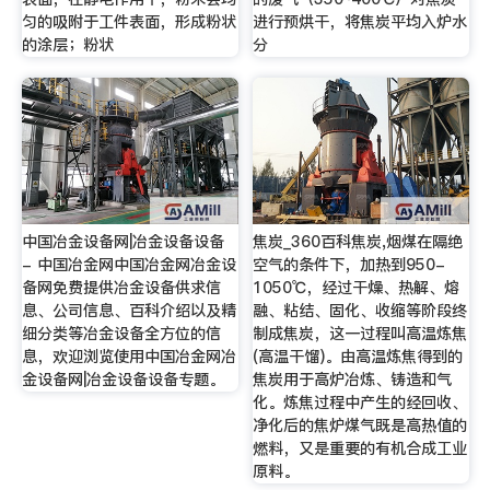
匀的吸附于工件表面，形成粉状
进行预烘干，将焦炭平均入炉水
的涂层；粉状
分
中国冶金设备网|冶金设备设备
焦炭_360百科焦炭,烟煤在隔绝
- 中国冶金网中国冶金网冶金设
空气的条件下，加热到950-
备网免费提供冶金设备供求信
1050℃，经过干燥、热解、熔
息、公司信息、百科介绍以及精
融、粘结、固化、收缩等阶段终
细分类等冶金设备全方位的信
制成焦炭，这一过程叫高温炼焦
息，欢迎浏览使用中国冶金网冶
(高温干馏)。由高温炼焦得到的
金设备网|冶金设备设备专题。
焦炭用于高炉冶炼、铸造和气
化。炼焦过程中产生的经回收、
净化后的焦炉煤气既是高热值的
燃料，又是重要的有机合成工业
原料。