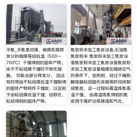
半焦_半焦是泥煤、褐煤和高挥
焦炭粉末加工焦炭设备,石油焦
发分的烟煤等经低温（500～
焦炭粉末 焦炭粉末加工焦炭设
700℃）干馏得到的固体产物。
备焦炭粉末加工焦炭设备焦炭粉
由于不粘结煤干馏时不软化熔
末加工焦炭设备烟煤在隔绝空气
融， 仅脱去部分挥发分， 因此
的条件下，加热到，经过干燥热
有时将由不粘结煤低温干馏制得
解熔融粘结固化收缩等阶段终制
的固体产物称作干馏炭，以区别
成焦炭，这一过程叫高温炼焦高
于由粘结煤低温干馏，经软化、
温干馏。 由高温炼焦得到的焦
粘结得到的固体产物。
炭用于高炉冶炼铸造和气化。