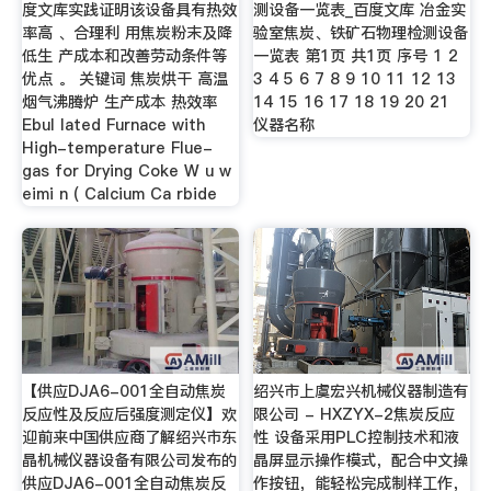
度文库实践证明该设备具有热效
测设备一览表_百度文库 冶金实
率高 、合理利 用焦炭粉末及降
验室焦炭、铁矿石物理检测设备
低生 产成本和改善劳动条件等
一览表 第1页 共1页 序号 1 2
优点 。 关键词 焦炭烘干 高温
3 4 5 6 7 8 9 10 11 12 13
烟气沸腾炉 生产成本 热效率
14 15 16 17 18 19 20 21
Ebul lated Furnace with
仪器名称
High-temperature Flue-
gas for Drying Coke W u w
eimi n ( Calcium Ca rbide
【供应DJA6-001全自动焦炭
绍兴市上虞宏兴机械仪器制造有
反应性及反应后强度测定仪】欢
限公司 - HXZYX-2焦炭反应
迎前来中国供应商了解绍兴市东
性 设备采用PLC控制技术和液
晶机械仪器设备有限公司发布的
晶屏显示操作模式，配合中文操
供应DJA6-001全自动焦炭反
作按钮，能轻松完成制样工作，