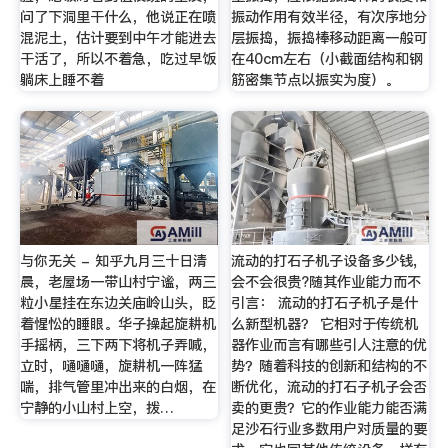
问了下洞里干什么，他说正在喷
振动作用有效半径，有次序地分
混泥土，估计要到中午才能进去
层振捣，振捣棒移动距离一般可
干活了，所以不着急，吃过早饭
在40cm左右（小截面结构和钢
躺床上睡不着
筋密集节点以振实为度）。
与你无关 - 知乎九月三十日清
流动的打石子机子设备多少钱,
晨，老屋场一带山村宁谧，两三
会不会很贵?随其作业能力而不
粒小星挂在东边关庙岭山头，眨
引言： 流动的打石子机子是什
着惺忪的睡眼。华子操起旋耕机
么新型机器？ 它相对于传统机
手摇柄，三下两下将机子弄喊，
器作业而言有哪些引人注意的优
立时，嗵嗵嗵，旋耕机一阵猛
势？随着科技的创新和结构的不
喘，排气管里冲出来的白烟，在
断优化，流动的打石子机子会否
宁静的小山村上空，拨…
卖的更贵？它的作业能力能否满
足沙石行业多数用户对质量的要