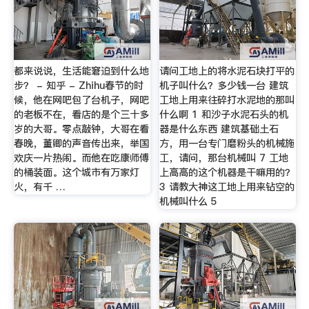
都来说说，生活能窘迫到什么地
请问工地上的将水泥石块打平的
步？ - 知乎 - Zhihu春节的时
机子叫什么？多少钱一台 建筑
候，他在网吧包了台机子，网吧
工地上用来往碎打水泥地的那叫
的老板不在，看店的是个三十多
什么啊 1 和沙子水泥石头的机
岁的大哥。零点敲钟，大哥在看
器是什么东西 建筑基础土石
春晚，董卿的声音传出来，举国
方，用一台专门磨粉头的机械施
欢庆一片热闹。而他在吃康师傅
工，请问，那台机械叫 7 工地
的桶装面。这个城市有万家灯
上高高的这个机器是干嘛用的？
火，有千 …
3 请教大神这工地上用来钻空的
机械叫什么 5