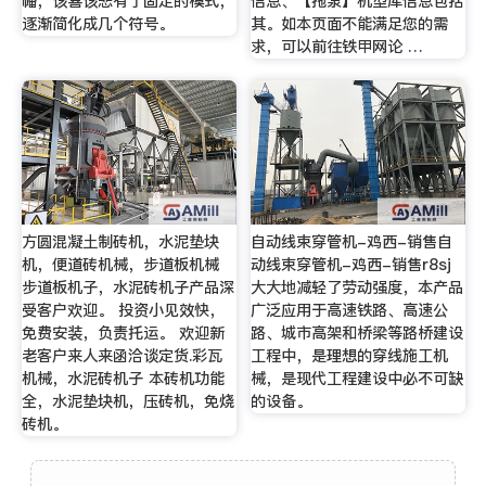
幡，该喜该悲有了固定的模式，
信息、【拖泵】机型库信息包括
逐渐简化成几个符号。
其。如本页面不能满足您的需
求，可以前往铁甲网论 …
方圆混凝土制砖机，水泥垫块
自动线束穿管机-鸡西-销售自
机，便道砖机械，步道板机械
动线束穿管机-鸡西-销售r8sj
步道板机子，水泥砖机子产品深
大大地减轻了劳动强度，本产品
受客户欢迎。 投资小见效快，
广泛应用于高速铁路、高速公
免费安装，负责托运。 欢迎新
路、城市高架和桥梁等路桥建设
老客户来人来函洽谈定货.彩瓦
工程中，是理想的穿线施工机
机械，水泥砖机子 本砖机功能
械，是现代工程建设中必不可缺
全，水泥垫块机，压砖机，免烧
的设备。
砖机。