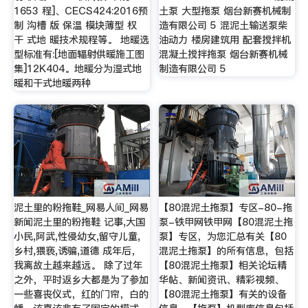
1653 程]、CECS424:2016预
土泵 大型拖泵 烟台新赛机械制
制 沟槽 版 保温 模块薄型 权
造有限公司 5 混泥土输送泵柴
干 式地 暖技术规程等。 地暖选
油动力 楼房建筑用 配套搅拌机
型标准有:[地面辐射供暖施工图
混凝土搅拌拖泵 烟台新赛机械
集]12K404。地暖分为湿式地
制造有限公司 5
暖和干式地暖两种
泥土里的粉拖鞋_网易人间_网易
【80混泥土拖泵】专区-80-拖
新闻泥土里的粉拖鞋 记事,大国
泵-铁甲网铁甲网【80混泥土拖
小民,阿武,性侵幼女,留守儿童,
泵】专区，为您汇总有关【80
乡村,猥亵,诱骗,道德 成年后，
混泥土拖泵】的所有信息，包括
我离故土越来越远。 除了过年
【80混泥土拖泵】相关论坛精
之外，平时返乡大都是为了参加
华帖、新闻资讯、精彩视频、
一些喜丧仪式，红的门帘，白的
【80混泥土拖泵】有关的设备