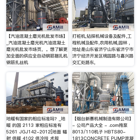
【汽油混凝土磨光机批发市场】
打桩机,钻探机械设备及配件,工
_汽油混凝土磨光机汽油混凝土
程机械及配件,农用机械,园林 ,
磨光机批发市场页，。想了解更
地址是山东省济宁山东省济宁市
加全面的供应全自动钢筋捆扎机
济宁经济开发区桃园路与嘉兴路
钢筋扎丝机
交汇处路东,
地暖有国家的相应标准吗？_地
【烟台新赛机械制造有限公司】
暖 的国 2113 家相应标准有
- 公司产品大全 - .com拖泵
5261 JGJ142-2012[地面 辐
8013/110机子 HBTS80-
射 供暖 4102 供冷技 术规
1813CONCRETE PUMP混凝