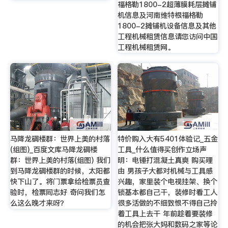
福格勒1800-2超薄膜耗层摊铺
机信息及河南维特根福格勒
1800-2摊铺机设备信息及其他
工程机械租赁信息请您访问中国
工程机械租赁网。
马降龙碉楼群：世界上美的村落
特价购入大有5401体验记_五金
(组图)_百度文库马降龙碉楼
工具_什么值得买创作立场声
群：世界上美的村落(组图) 我们
明：电锤打混凝土真爽 购买理
到马降龙碉楼群的时候，太阳都
由 男孩子大都对机械与工具感
快下山了。将门票拿给检票员查
兴趣，家里装个电视挂架、换个
验时，检票同志好 奇问我们怎
锁基本都自己干，装修时看工人
么这么晚才来呀？
很多活做的不细致恨不得自己拎
着工具上去干 年前趁着要装修
的机会把张大妈和数码之家等论