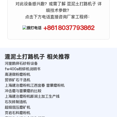
对此设备感兴趣？或需了解 混泥土打路机子 详
细技术参数？
点击下方电话直接咨询厂家工程师：
+8618037793862
混泥土打路机子 相关推荐
河里鹅卵石砂粉设备
fw400a粉碎机说明书
高速微粉磨粉机
贫铁矿石干选机
上海建冶磨粉机江西宜春 雷蒙磨粉机
冲击磨与雷蒙磨的比较
上海建冶磨粉机膨润土加工生产线
石灰砖制造机
超细层压磨矿机
页岩石料磨粉机