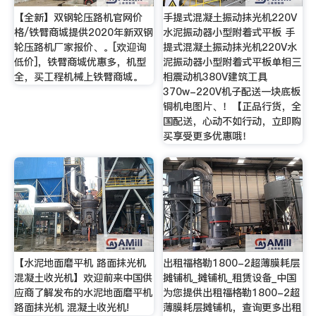
【全新】双钢轮压路机官网价
手提式混凝土振动抹光机220V
格/铁臂商城提供2020年新双钢
水泥振动器小型附着式平板 手
轮压路机厂家报价、。[欢迎询
提式混凝土振动抹光机220V水
低价]，铁臂商城优惠多，机型
泥振动器小型附着式平板单相三
全，买工程机械上铁臂商城。
相震动机380V建筑工具
370w-220V机子配送一块底板
铜机电图片、！【正品行货，全
国配送，心动不如行动，立即购
买享受更多优惠哦！
【水泥地面磨平机 路面抹光机
出租福格勒1800-2超薄膜耗层
混凝土收光机】欢迎前来中国供
摊铺机_摊铺机_租赁设备_中国
应商了解发布的水泥地面磨平机
为您提供出租福格勒1800-2超
路面抹光机 混凝土收光机!
薄膜耗层摊铺机，查询更多出租