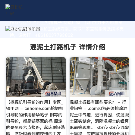
作为专业的 混泥土打路机子 制造厂家，我们致力于为您量身
定制高价值的粉体加工系统方案。获取厂家直销报价及技术支
持，请拨打：+8618037793862
混泥土打路机子 详情介绍
【挖掘机引导轮的作用】专区_
混凝土振捣有哪些要求？ - 行
铁甲网 - cehome.com挖掘机
业问答 - .com因为必须排除混
引导轮的作用精华帖子 倒霉的
泥土中气泡，进行捣固，使混凝
引导轮，都是链茎惹的祸 原定
土密实结合，消除混凝土的蜂窝
的是早晨六点换班，起床刷牙洗
麻面等现象。 <br/><br/>混凝
脸，吃饭时看到值夜班的工友，
土振捣，应依据振捣棒的长度和