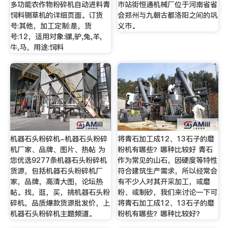
多功能农作物粉碎机自动进料青
市站街恒通机械厂位于河南省省
饲料铡草机的详细页面。订货
会郑州与九朝古都洛阳之间的巩
号:其他，加工定制:是，货
义市。
号:12，适用对象:骡,驴,兔,羊,
牛,马，用途:饲料
机器石头粉碎机-机器石头粉碎
将青石加工成12、13石子的磨
机厂家、品牌、图片、热帖 为
粉机有哪些？哪种比较好 青石
您优选9277条机器石头粉碎机
作为常见的山石，因硬度等特性
货源，包括机器石头粉碎机厂
符合建筑生产需求，所以经常会
家，品牌，高清大图，论坛热
有不少人对其开采加工，或磨
帖。找，逛，买，挑机器石头粉
粉、或制砂，我们来讨论一下可
碎机，品质爆款货源批发价，上
将青石加工成12、13石子的磨
机器石头粉碎机主题频道。
粉机有哪些？哪种比较好？