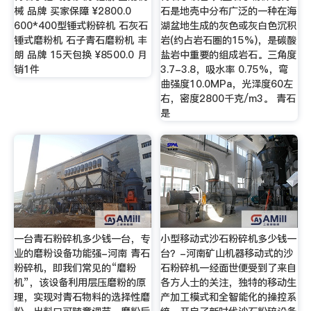
械 品牌 买家保障 ¥2800.0
石是地壳中分布广泛的一种在海
600*400型锤式粉碎机 石灰石
湖盆地生成的灰色或灰白色沉积
锤式磨粉机 石子青石磨粉机 丰
岩(约占岩石圈的15%)，是碳酸
朗 品牌 15天包换 ¥8500.0 月
盐岩中重要的组成岩石。三角度
销1件
3.7-3.8，吸水率 0.75%，弯
曲强度10.0MPa，光泽度60左
右，密度2800千克/m3。 青石
是
一台青石粉碎机多少钱一台，专
小型移动式沙石粉碎机多少钱一
业的磨粉设备功能强-河南 青石
台？-河南矿山机器移动式的沙
粉碎机，即我们常见的“磨粉
石粉碎机一经面世便受到了来自
机”，该设备利用层压磨粉的原
各方人士的关注，独特的移动生
理，实现对青石物料的选择性磨
产加工模式和全智能化的操控系