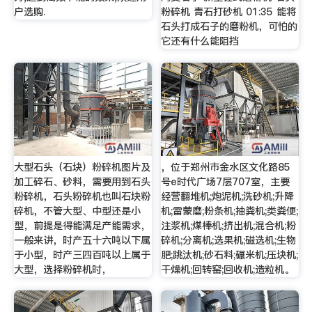
户选购.
粉碎机 青石打砂机 01:35 能将
石头打成石子的磨粉机，可怕的
它还有什么能阻挡
大型石头（石块）粉碎机图片及
，位于郑州市金水区文化路85
加工碎石、砂料，需要用到石头
号e时代广场7层707室，主要
粉碎机，石头粉碎机也叫石块粉
经营翻堆机;炮泥机;洗砂机;升降
碎机，不管大型、中型还是小
机;雷蒙磨;粉条机;抽粪机;类粪便;
型，前提是得能满足产能需求，
注浆机;煤棒机;挤出机;混合机;粉
一般来讲，时产五十六吨以下属
碎机;分离机;选果机;磁选机;生物
于小型，时产三四百吨以上属于
肥;跳汰机;砂石料;碾米机;压块机;
大型，选择粉碎机时，
干燥机;回转窑;回收机;造粒机。