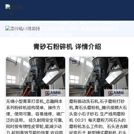
作为专业的 青砂石粉碎机 制造厂家，我们致力于为您量身定
制高价值的粉体加工系统方案。获取厂家直销报价及技术支
持，请拨打：+8618037793862
青砂石粉碎机 详情介绍
无锡小型青草打浆机_志趣网本
磨粉振动洗石机,石子磨粉打砂
系列粉碎机结构简单，操作方
机,青石头磨粉机_腾讯视频大石
便，使用可靠，容易维修，被广
头变小石子砂石 生产线用磨粉
泛的适用。 经久耐用安全可靠,
机 00:31 每天磨粉万吨石头的
同时按有惯性皮带轮,能减少动
磨粉机怎么工作的，石头进去瞬
力,起到高效节能的效果,欢迎用
间变石子 新型锤式磨粉机 石头