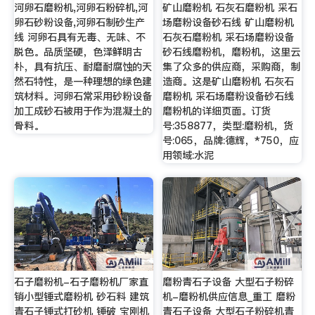
河卵石磨粉机,河卵石粉碎机,河
矿山磨粉机 石灰石磨粉机 采石
卵石砂粉设备,河卵石制砂生产
场磨粉设备砂石线 矿山磨粉机
线 河卵石具有无毒、无味、不
石灰石磨粉机 采石场磨粉设备
脱色。品质坚硬，色泽鲜明古
砂石线磨粉机，磨粉机，这里云
朴，具有抗压、耐磨耐腐蚀的天
集了众多的供应商，采购商，制
然石特性，是一种理想的绿色建
造商。这是矿山磨粉机 石灰石
筑材料。河卵石常采用砂粉设备
磨粉机 采石场磨粉设备砂石线
加工成砂石被用于作为混凝土的
磨粉机的详细页面。订货
骨料。
号:358877，类型:磨粉机，货
号:065，品牌:德辉，*750，应
用领域:水泥
石子磨粉机-石子磨粉机厂家直
磨粉青石子设备 大型石子粉碎
销小型锤式磨粉机 砂石料 建筑
机-磨粉机供应信息_重工 磨粉
青石子锤式打砂机 锤破 宝刚机
青石子设备 大型石子粉碎机青