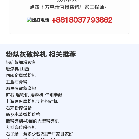
点击下方电话直接咨询厂家工程师：
+8618037793862
粉煤灰破粹机 相关推荐
铅矿超细粉设备
磨煤机 山西
回转窑磨煤粉机
工业石膏粉
哪里有雷蒙磨棍
矿石 磨粉机 磨粉机 详细参数
上海建冶磨粉机伺料粉碎机
石末粉碎设备
新乡水渣微粉价格
能粉碎到40目的大型粉碎机
大型瓷砖粉碎机
石子场一条多少钱?生产厂家哪家好