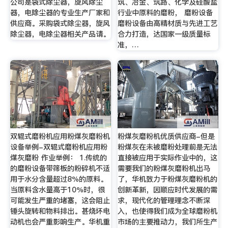
公司是袋式除尘器，旋风除尘
筑、冶金、筑路、化学及硅酸盐
器，电除尘器的专业生产厂家和
行业中原料的磨粉， 磨粉设备
供应商。采购袋式除尘器，旋风
磨粉设备由高精材质与先进工艺
除尘器，电除尘器相关产品请。
合力打造，达国家一级质量标
准，…
双辊式磨粉机应用粉煤灰磨粉机
粉煤灰磨粉机优质供应商-但是
设备举例-双辊式磨粉机应用粉
粉煤灰在未被磨粉处理前是无法
煤灰磨粉 作业举例： 1.传统的
直接被应用于实际作业中的，这
的磨粉设备带筛板的粉碎机不适
需要我们的粉煤灰磨粉机出马
用于水分含量超过8％的原料。
了，华机致力于粉煤灰磨粉机的
当原料含水量高于10％时，很
创新革新，因顺应时代发展的需
可能发生严重的堵塞，这会阻止
求，现代化的管理理念不断深
锤头旋转和物料排出。甚烧坏电
入，也使得我们成为全球磨粉机
动机也会严重影响生产。华机重
市场的主要推动力，我们所生产