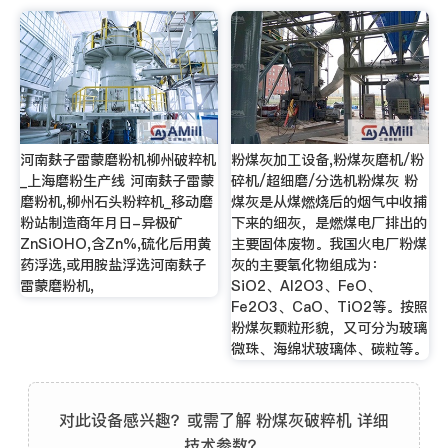
河南麸子雷蒙磨粉机柳州破粹机
粉煤灰加工设备,粉煤灰磨机/粉
_上海磨粉生产线 河南麸子雷蒙
碎机/超细磨/分选机粉煤灰 粉
磨粉机,柳州石头粉粹机_移动磨
煤灰是从煤燃烧后的烟气中收捕
粉站制造商年月日-异极矿
下来的细灰，是燃煤电厂排出的
ZnSiOHO,含Zn%,硫化后用黄
主要固体废物。我国火电厂粉煤
药浮选,或用胺盐浮选河南麸子
灰的主要氧化物组成为：
雷蒙磨粉机,
SiO2、Al2O3、FeO、
Fe2O3、CaO、TiO2等。按照
粉煤灰颗粒形貌，又可分为玻璃
微珠、海绵状玻璃体、碳粒等。
对此设备感兴趣？或需了解 粉煤灰破粹机 详细
技术参数？