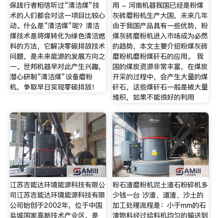
保践行者相信听过“清洁煤”技
用 - 河南机器我国已经是粉煤
术的人们都会对这一项目比较心
灰砖磨粉机生产大国，未来几年
动。什么是“清洁煤”呢？清洁
由于我国产品具有一些优势，粉
煤技术是将煤转化为绿色清洁燃
煤灰砖磨粉机进入市场成为必然
料的方法，它解决零碳排放技术
的趋势，本文主要介绍粉煤灰砖
问题，是未来能源的发展方向之
磨粉机磨粉煤矸石的应用。 我
一。世邦机器早对此产生兴趣，
国的煤炭资源非常丰富，在煤炭
潜心研制“清洁煤”设备磨粉
开采的过程中，会产生大量的煤
机，争取早日实现零碳排放！
矸石，这些煤矸石一般是被大量
堆积，如果不能很好的利用
江苏吉能达环境能源科技有限公
粉石渣磨粉机泥土渣石粉碎机多
司江苏吉能达环境能源科技有限
少钱一台 沙渣、道渣、沙土的
公司始创于2002年，位于中国
加工处理流程是：小于mm的石
盐城国家高新技术产业区，是
渣物料经过给料机均匀的输送到