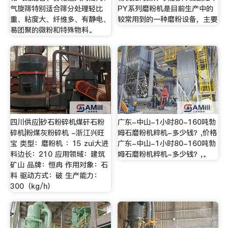
气旋筛特别适合筛分处理轻比
PY系列磨粉机是目前生产中的
重、粘度大、纤维多、有静电、
较常用到的一种磨粉设备，主要
易团聚的微粉和特殊物料。
四川供应|砂石粉碎机煤矸石粉
广东-中山-1小时80-160吨勃
碎机|粉煤灰粉碎机 -浙江兴旺
姆石磨粉机粹机-多少钱？,价格
宝 类型：磨粉机 ：15 zui大进
广东-中山-1小时80-160吨勃
料边长：210 应用领域：建筑
姆石磨粉机粹机-多少钱？,。
矿山 品牌：恒冉 作用对象：石
料 驱动方式：破 生产能力：
300（kg/h）