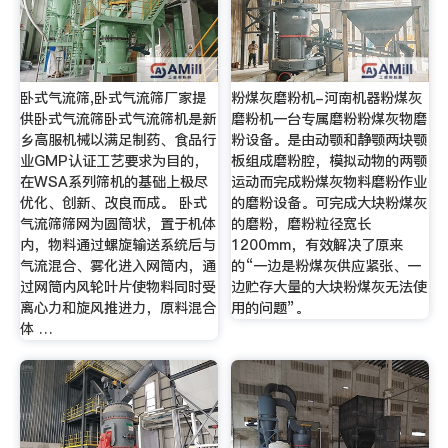
卧式气流筛,卧式气流筛厂家提
粉煤灰磨粉机-河南机器粉煤灰
供卧式气流筛卧式气流筛机是新
磨粉机一台专属磨粉粉煤灰物磨
乡高服机械以满足制药、食品行
粉设备。是由动颚和静颚两块颚
业GMP认证工艺要求为目的，
板组成磨粉腔，模拟动物的两颚
在WSA系列筛机的基础上极尽
运动而完成粉煤灰物料磨粉作业
优化、创新、改良而成。 卧式
的磨粉设备。可完成大块粉煤灰
气流筛筛网为圆筒状，置于机体
的磨粉，磨粉粒径宽长
内，物料通过螺旋输送系统后与
1200mm，有效解决了原来
气流混合、雾化进入网筒内，通
的“一边是粉煤灰供应紧张、一
过网筒内风轮叶片使物料同时受
边贮存大量的大块粉煤灰无法使
离心力和旋风推进力，原料混合
用的问题”。
体 …