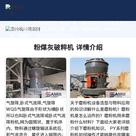
作为专业的 粉煤灰破粹机 制造厂家，我们致力于为您量身定
制高价值的粉体加工系统方案。获取厂家直销报价及技术支
持，请拨打：+8618037793862
粉煤灰破粹机 详情介绍
气旋筛,卧式气流筛,气旋筛
关于磨粉机设备选型与物料应用
WQS气旋筛由于形状为横卧状
的知识详解什么是磨粉机？磨粉
所以也叫卧式气流筛或卧式气流
机是怎么运作的？磨粉机用来磨
筛粉机,网为圆筒状，置于机体
粉什么材料？下面给大家老详细
内，物料通过螺旋输送系统后，
介绍下磨粉机知识。 PY系列磨
和气流混合、雾化进入网筒内；
粉机如何操作才能够降低故障率