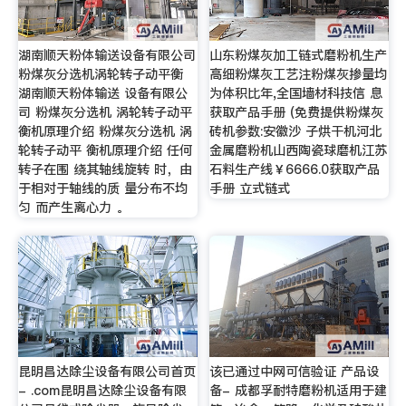
湖南顺天粉体输送设备有限公司
山东粉煤灰加工链式磨粉机生产
粉煤灰分选机涡轮转子动平衡
高细粉煤灰工艺注粉煤灰掺量均
湖南顺天粉体输送 设备有限公
为体积比年,全国墙材科技信 息
司 粉煤灰分选机 涡轮转子动平
获取产品手册 (免费提供粉煤灰
衡机原理介绍 粉煤灰分选机 涡
砖机参数:安徽沙 子烘干机河北
轮转子动平 衡机原理介绍 任何
金属磨粉机山西陶瓷球磨机江苏
转子在围 绕其轴线旋转 时，由
石料生产线￥6666.0获取产品
于相对于轴线的质 量分布不均
手册 立式链式
匀 而产生离心力 。
昆明昌达除尘设备有限公司首页
该已通过中网可信验证 产品设
- .com昆明昌达除尘设备有限
备- 成都孚耐特磨粉机适用于建