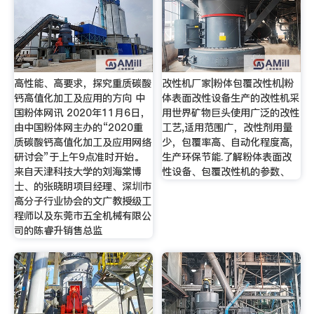
高性能、高要求，探究重质碳酸
改性机厂家|粉体包覆改性机|粉
钙高值化加工及应用的方向 中
体表面改性设备生产的改性机采
国粉体网讯 2020年11月6日，
用世界矿物巨头使用广泛的改性
由中国粉体网主办的“2020重
工艺,适用范围广，改性剂用量
质碳酸钙高值化加工及应用网络
少，包覆率高、自动化程度高,
研讨会”于上午9点准时开始。
生产环保节能.了解粉体表面改
来自天津科技大学的刘海棠博
性设备、包覆改性机的参数、
士、的张晓明项目经理、深圳市
高分子行业协会的文广教授级工
程师以及东莞市五全机械有限公
司的陈睿升销售总监