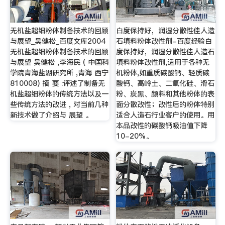
无机盐超细粉体制备技术的回顾
白度保持好，润湿分散性佳人造
与展望_吴健松_百度文库2004
石填料粉体改性剂-百度经验白
无机盐超细粉体制备技术的回顾
度保持好，润湿分散性佳人造石
与展望 吴健松 ,李海民 ( 中国科
填料粉体改性剂,适用于各种无
学院青海盐湖研究所 ,青海 西宁
机粉体,如重质碳酸钙、轻质碳
810008) 摘 要 :评述了制备无
酸钙、高岭土、二氧化硅、滑石
机盐超细粉体的传统方法以及一
粉、炭黑、颜料和其他粉体的表
些传统方法的改进 , 对当前几种
面分散改性；改性后的粉体特别
新技术做了介绍与 展望 。
适合人造石行业客户的使用。用
本品改性的碳酸钙吸油值下降
10-20%。