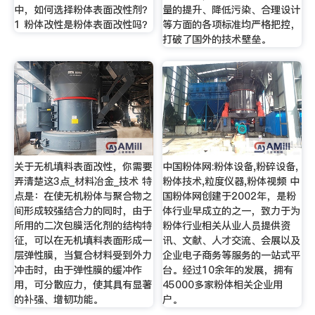
中，如何选择粉体表面改性剂？
量的提升、降低污染、合理设计
1 粉体改性是粉体表面改性吗？
等方面的各项标准均严格把控，
打破了国外的技术壁垒。
关于无机填料表面改性，你需要
中国粉体网:粉体设备,粉碎设备,
弄清楚这3点_材料冶金_技术 特
粉体技术,粒度仪器,粉体视频 中
点是：在使无机粉体与聚合物之
国粉体网创建于2002年，是粉
间形成较强结合力的同时，由于
体行业早成立的之一，致力于为
所用的二次包膜活化剂的结构特
粉体行业相关从业人员提供资
征，可以在无机填料表面形成一
讯、文献、人才交流、会展以及
层弹性膜，当复合材料受到外力
企业电子商务等服务的一站式平
冲击时，由于弹性膜的缓冲作
台。经过10余年的发展，拥有
用，可分散应力，使其具有显著
45000多家粉体相关企业用
的补强、增韧功能。
户。