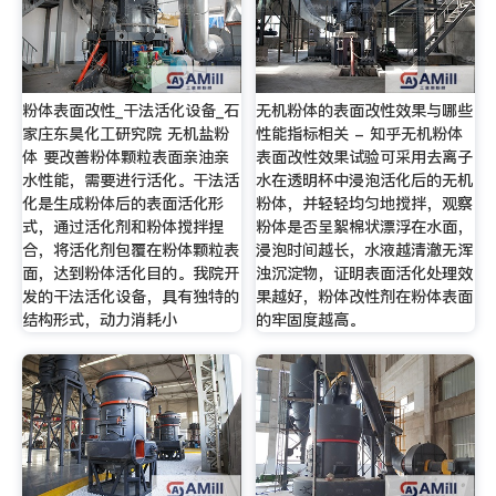
粉体表面改性_干法活化设备_石
无机粉体的表面改性效果与哪些
家庄东昊化工研究院 无机盐粉
性能指标相关 - 知乎无机粉体
体 要改善粉体颗粒表面亲油亲
表面改性效果试验可采用去离子
水性能，需要进行活化。干法活
水在透明杯中浸泡活化后的无机
化是生成粉体后的表面活化形
粉体，并轻轻均匀地搅拌，观察
式，通过活化剂和粉体搅拌捏
粉体是否呈絮棉状漂浮在水面，
合，将活化剂包覆在粉体颗粒表
浸泡时间越长，水液越清澈无浑
面，达到粉体活化目的。我院开
浊沉淀物，证明表面活化处理效
发的干法活化设备，具有独特的
果越好，粉体改性剂在粉体表面
结构形式，动力消耗小
的牢固度越高。