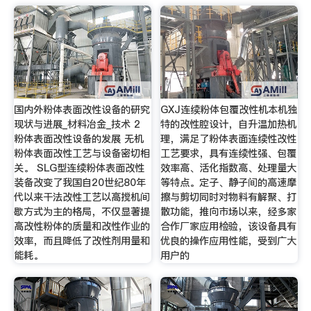
国内外粉体表面改性设备的研究
GXJ连续粉体包覆改性机本机独
现状与进展_材料冶金_技术 2
特的改性腔设计，自升温加热机
粉体表面改性设备的发展 无机
理，满足了粉体表面连续性改性
粉体表面改性工艺与设备密切相
工艺要求，具有连续性强、包覆
关。 SLG型连续粉体表面改性
效率高、活化指数高、处理量大
装备改变了我国自20世纪80年
等特点。定子、静子间的高速摩
代以来干法改性工艺以高搅机间
擦与剪切同时对物料有解聚、打
歇方式为主的格局，不仅显著提
散功能，推向市场以来，经多家
高改性粉体的质量和改性作业的
合作厂家应用检验，该设备具有
效率，而且降低了改性剂用量和
优良的操作应用性能，受到广大
能耗。
用户的