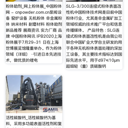
粉体助剂_网上粉体展_中国粉体
SLG-3/300连续式粉体表面改
网 - cnpowder.com.cn泵阀设
性机中国粉体技术网是目前中国
备 窑炉设备 无机粉体 非金属粉
粉体行业，尤其是非金属矿加工
体 纳米材料 耐磨材料 粉体助剂
领域权威的技术推广平台和信息
新品推荐 展商资讯 实力厂商 品
传播媒体。 产品特色 : SLG连
牌 中国粉体网讯 IPB2020上海
续式粉体表面改性机是由我公司
粉体展于7月29-31 日在上海
联合中国矿业大学自主研发的用
世博展览馆隆重举办。作为粉体
于各种无机粉体表面处理的深加
领域〔详细〕 ·引进日本先进技
工设备，其主要技术指标达到国
术，做优质的锂电
际先进水平，用于d97≤10μm
超细轻（重）质碳酸钙
活性碳酸钙_活性碳酸钙为基
料，采用多功能表面活性剂和复