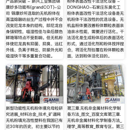
产品新突破 - 新兴工业集团锦
粉体表面改性干法活化设备 -
康纱多功能布(grandCOT)-公
DONGHAO-石家庄东昊化工
司 锦康纱所选取的无机粉体在
粉体表面改性干法活化设备是无
高温熔融纺丝生产过程中并不会
机粉体干法改性的优选设备。无
改变尼龙本身的结构，即尼龙自
机盐粉体要改善粉体颗粒表面亲
身强韧性，吸湿性佳与染后颜色
油亲水性能，需要进行活化。干
鲜艳等特点不受影响。但无机粉
法活化是生成粉体后的表面活化
体使尼龙具有抑菌、抑臭、远红
形式，通过活化剂和粉体搅拌捏
外线、负离子释出、防紫外光和
合，将活化剂包覆在粉体颗粒表
吸湿快干等多重复合功能。
面，达到粉体活化目的。
新型功能性无机粉体填充母粒研
第三章.无机非金属材料化学制
究进展_材料冶金_技术_矿道网
备方法_图文_百度文库第三章.
无机粉填充改性塑料在我国已有
无机非金属材料化学制备方法_
近30年的历史，初主要以节约
理学_高等教育_教育专区。第三