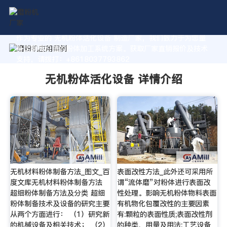
作为专业的 无机粉体活化设备 制造厂家，我们致力于为您量
身定制高价值的粉体加工系统方案。获取厂家直销报价及技术
支持，请拨打：+8618037793862
无机粉体活化设备 详情介绍
无机材料粉体制备方法_图文_百
表面改性方法_此外还可采用所
度文库无机材料粉体制备方法
谓“流体磨”对粉体进行表面改
超细粉体制备方法及分类 超细
性处理。影响无机粉体物料表面
粉体制备技术及设备的研究主要
有机物化包覆改性的主要因素
从两个方面进行： （1）研究新
有:颗粒的表面性质;表面改性剂
的机械设备及相关技术； （2）
的种类、用量及用法;工艺设备