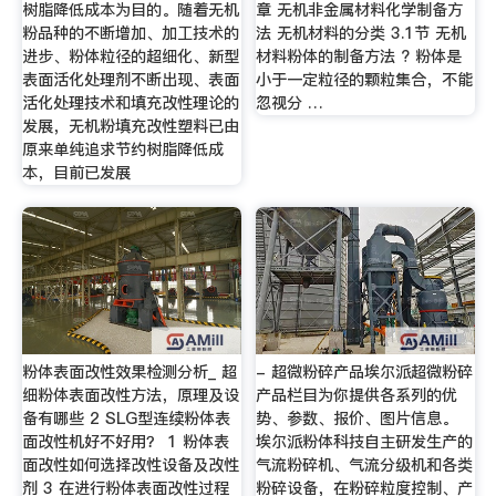
树脂降低成本为目的。随着无机
章 无机非金属材料化学制备方
粉品种的不断增加、加工技术的
法 无机材料的分类 3.1节 无机
进步、粉体粒径的超细化、新型
材料粉体的制备方法 ? 粉体是
表面活化处理剂不断出现、表面
小于一定粒径的颗粒集合，不能
活化处理技术和填充改性理论的
忽视分 …
发展，无机粉填充改性塑料已由
原来单纯追求节约树脂降低成
本，目前已发展
粉体表面改性效果检测分析_ 超
- 超微粉碎产品埃尔派超微粉碎
细粉体表面改性方法，原理及设
产品栏目为你提供各系列的优
备有哪些 2 SLG型连续粉体表
势、参数、报价、图片信息。
面改性机好不好用？ 1 粉体表
埃尔派粉体科技自主研发生产的
面改性如何选择改性设备及改性
气流粉碎机、气流分级机和各类
剂 3 在进行粉体表面改性过程
粉碎设备，在粉碎粒度控制、产