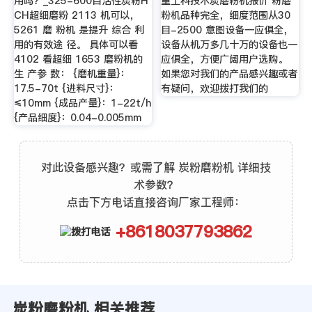
用吗？_325-600目活性炭粉H
重工科技木炭磨粉机报价 粉磨
CH超细磨粉 2113 机可以，
粉机品种完全，细度范围从30
5261 磨 粉机 是提升 综合 利
目-2500 意图设备一应俱全，
用的有效途 径。 具体可以看
设备从机万多几十万的设备也一
4102 看超细 1653 磨粉机的
应俱全，方便广阔用户选购。
生 产参 数： {磨机重量}：
如果您对我们的产品感兴趣或者
17.5-70t {进料尺寸}：
有疑问，欢迎拨打我们的
≤10mm {成品产量}：1-22t/h
{产品细度}：0.04-0.005mm
对此设备感兴趣？或需了解 炭粉磨粉机 详细技
术参数？
点击下方电话直接咨询厂家工程师：
+8618037793862
炭粉磨粉机 相关推荐