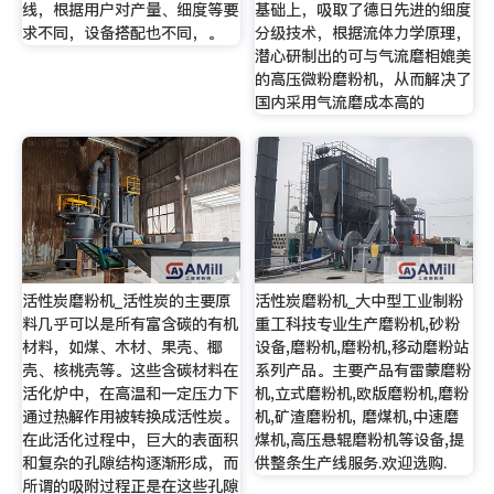
线，根据用户对产量、细度等要
基础上，吸取了德日先进的细度
求不同，设备搭配也不同，。
分级技术，根据流体力学原理，
潜心研制出的可与气流磨相媲美
的高压微粉磨粉机，从而解决了
国内采用气流磨成本高的
活性炭磨粉机_活性炭的主要原
活性炭磨粉机_大中型工业制粉
料几乎可以是所有富含碳的有机
重工科技专业生产磨粉机,砂粉
材料，如煤、木材、果壳、椰
设备,磨粉机,磨粉机,移动磨粉站
壳、核桃壳等。这些含碳材料在
系列产品。主要产品有雷蒙磨粉
活化炉中，在高温和一定压力下
机,立式磨粉机,欧版磨粉机,磨粉
通过热解作用被转换成活性炭。
机,矿渣磨粉机, 磨煤机,中速磨
在此活化过程中，巨大的表面积
煤机,高压悬辊磨粉机等设备,提
和复杂的孔隙结构逐渐形成，而
供整条生产线服务.欢迎选购.
所谓的吸附过程正是在这些孔隙