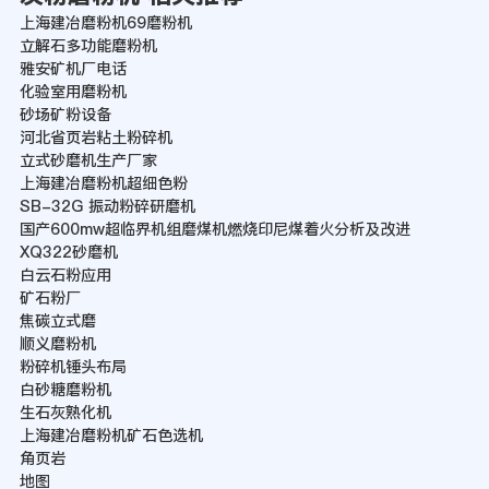
上海建冶磨粉机69磨粉机
立解石多功能磨粉机
雅安矿机厂电话
化验室用磨粉机
砂场矿粉设备
河北省页岩粘土粉碎机
立式砂磨机生产厂家
上海建冶磨粉机超细色粉
SB-32G 振动粉碎研磨机
国产600mw超临界机组磨煤机燃烧印尼煤着火分析及改进
XQ322砂磨机
白云石粉应用
矿石粉厂
焦碳立式磨
顺义磨粉机
粉碎机锤头布局
白砂糖磨粉机
生石灰熟化机
上海建冶磨粉机矿石色选机
角页岩
地图