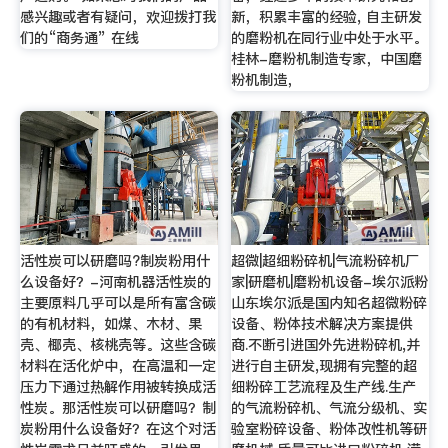
感兴趣或者有疑问，欢迎拨打我
新，积累丰富的经验, 自主研发
们的“商务通” 在线
的磨粉机在同行业中处于水平。
桂林-磨粉机制造专家，中国磨
粉机制造，
活性炭可以研磨吗?制炭粉用什
超微|超细粉碎机|气流粉碎机厂
么设备好？-河南机器活性炭的
家|研磨机|磨粉机设备-埃尔派粉
主要原料几乎可以是所有富含碳
山东埃尔派是国内知名超微粉碎
的有机材料，如煤、木材、果
设备、粉体技术解决方案提供
壳、椰壳、核桃壳等。这些含碳
商.不断引进国外先进粉碎机,并
材料在活化炉中，在高温和一定
进行自主研发,现拥有完整的超
压力下通过热解作用被转换成活
细粉碎工艺流程及生产线.生产
性炭。那活性炭可以研磨吗？制
的气流粉碎机、气流分级机、实
炭粉用什么设备好？在这个对活
验室粉碎设备、粉体改性机等研