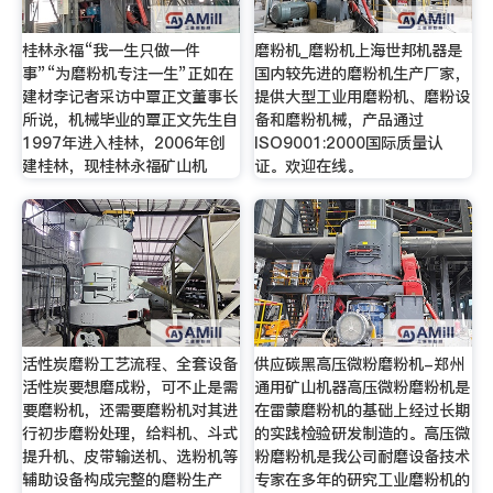
桂林永福“我一生只做一件
磨粉机_磨粉机上海世邦机器是
事”“为磨粉机专注一生”正如在
国内较先进的磨粉机生产厂家，
建材李记者采访中覃正文董事长
提供大型工业用磨粉机、磨粉设
所说，机械毕业的覃正文先生自
备和磨粉机械，产品通过
1997年进入桂林，2006年创
ISO9001:2000国际质量认
建桂林，现桂林永福矿山机
证。欢迎在线。
活性炭磨粉工艺流程、全套设备
供应碳黑高压微粉磨粉机-郑州
活性炭要想磨成粉，可不止是需
通用矿山机器高压微粉磨粉机是
要磨粉机，还需要磨粉机对其进
在雷蒙磨粉机的基础上经过长期
行初步磨粉处理，给料机、斗式
的实践检验研发制造的。高压微
提升机、皮带输送机、选粉机等
粉磨粉机是我公司耐磨设备技术
辅助设备构成完整的磨粉生产
专家在多年的研究工业磨粉机的