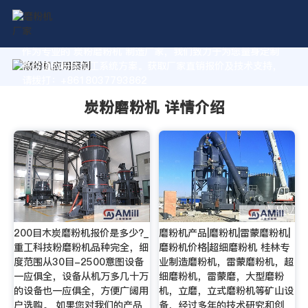
作为专业的 炭粉磨粉机 制造厂家，我们致力于为您量身定制
高价值的粉体加工系统方案。获取厂家直销报价及技术支持，
请拨打：+8618037793862
炭粉磨粉机 详情介绍
200目木炭磨粉机报价是多少?_
磨粉机产品|磨粉机|雷蒙磨粉机|
重工科技粉磨粉机品种完全，细
磨粉机价格|超细磨粉机 桂林专
度范围从30目-2500意图设备
业制造磨粉机，雷蒙磨粉机，超
一应俱全，设备从机万多几十万
细磨粉机，雷蒙磨，大型磨粉
的设备也一应俱全，方便广阔用
机，立磨，立式磨粉机等矿山设
户选购。 如果您对我们的产品
备，经过多年的技术研究和创