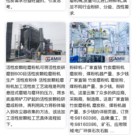
性炭需求日益旺盛的，引发思
磨机械,质量可比进口粉碎机,满
考。
足不同行业粉碎、分级、改性需
求.
活性炭颗粒磨粉机可将活性炭研
粉碎机-厂家直销 竹炭磨粉机
磨到600目活性炭颗粒磨粉机
磨炭粉、煤粉机器产量、多少钱
生产 活性炭粉体 活性炭颗粒磨
厂家直销 竹炭磨粉机 磨炭粉、
粉机加工活性炭工艺流程是利用
煤粉机器产量、多少钱，粉碎
悬挂式磨辊与磨环的压力，将多
机，这里云集了众多的供应商，
底座用铲刀铲起的活性炭颗粒研
采购商，制造商。这是厂家直销
磨成粉体，再利用风力将粉体输
竹炭磨粉机 磨炭粉、煤粉机器
入到收尘器收集的方法，该法加
产量、多少钱的详细页面。订货
工活性炭颗粒工艺具体流程如
号:98160386，品牌:重工，货
下。
号:98160386，:矿石，应用领
域:电厂环保石灰石脱 …