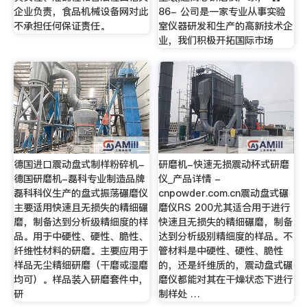
企业负责，食品机械设备网对此
86- 公司是一家专业从事实验
不承担任何保证责任。
室仪器研发和生产的高新技术企
业，我们积极开拓国际市场
德国进口震动盘式制样粉碎机-
研磨机-快速无损震动杯式研磨
德国研磨机-磊科专业制造品牌
仪_产品详情 -
磊科科仪生产的盘式振荡碾磨仪
cnpowder.com.cn震动盘式碾
主要适用快速且无损失的精细碾
磨仪RS 200尤其适合用于进行
磨，制备达到分析级精细度的样
快速且无损失的精细碾磨，制备
品。用于中硬性、硬性、脆性、
达到分析级别精细度的样品。不
纤维性材料的研磨。主要应用于
管材料是中硬性、硬性、脆性
样品无尘精细研磨（干磨或湿磨
的，还是纤维质的，震动盘式碾
均可）。样品装入研磨套件中，
磨仪都能对其在干燥状态下进行
研
制样处 …