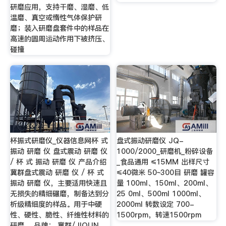
研磨应用，支持干磨、湿磨、低
温磨、真空或惰性气体保护研
磨；装入研磨盘套件中的样品在
高速的圆周运动作用下被挤压、
碰撞
杯振式研磨仪_仪器信息网杯 式
盘式振动研磨仪 JQ-
振动 研磨 仪 盘式震动 研磨 仪
1000/2000_研磨机_粉碎设备
/ 杯 式 振动 研磨 仪 产品介绍
_食品通用 ≤15MM 出样尺寸
冀群盘式震动 研磨 仪 / 杯 式
≤40微米 50~300目 研磨 罐容
振动 研磨 仪，主要适用快速且
量 100ml、150ml、200ml、
无损失的精细碾磨，制备达到分
25 0ml、500ml 1000ml、
析级精细度的样品。用于中硬
2000ml 转数设定 700-
性、硬性、脆性、纤维性材料的
1500rpm，转速1500rpm
研磨。 品牌： 冀群/JIQUN