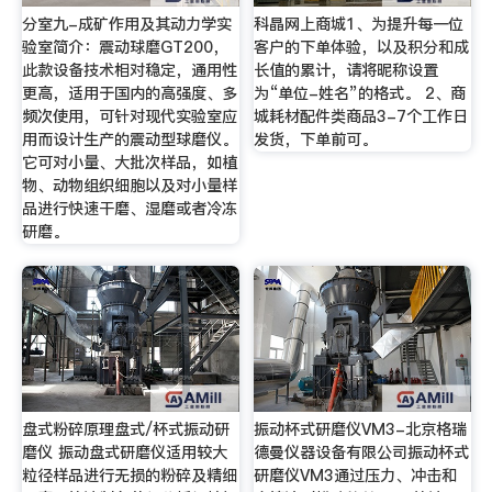
分室九-成矿作用及其动力学实
科晶网上商城1、为提升每一位
验室简介：震动球磨GT200，
客户的下单体验，以及积分和成
此款设备技术相对稳定，通用性
长值的累计，请将昵称设置
更高，适用于国内的高强度、多
为“单位-姓名”的格式。 2、商
频次使用，可针对现代实验室应
城耗材配件类商品3-7个工作日
用而设计生产的震动型球磨仪。
发货，下单前可。
它可对小量、大批次样品，如植
物、动物组织细胞以及对小量样
品进行快速干磨、湿磨或者冷冻
研磨。
盘式粉碎原理盘式/杯式振动研
振动杯式研磨仪VM3-北京格瑞
磨仪 振动盘式研磨仪适用较大
德曼仪器设备有限公司振动杯式
粒径样品进行无损的粉碎及精细
研磨仪VM3通过压力、冲击和