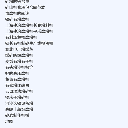
矿粉的钙含量
矿山机修承包合同范本
盘磨机的转速
铁矿石粉磨机
上海建冶磨粉机长春粉料机
上海建冶磨粉机平乐磨粉机
石料场复摆磨粉机
钡长石机制砂生产线投资需
湖北电厂粉煤灰
煤矿防爆磨粉机
麦饭石粉石子机
石头粉沙机报价
好的高压磨机
鹅卵石磨粉机
石膏粉比較白
云母湿法粉碎机
锯末子粉碎机
河沙选铁设备粉
高岭土超细磨粉
砂岩制作机械
地图