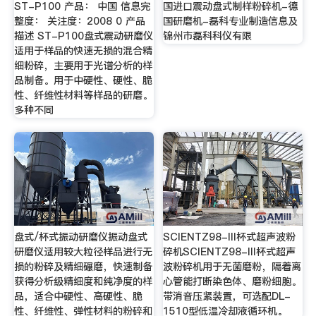
ST-P100 产品： 中国 信息完
国进口震动盘式制样粉碎机-德
整度： 关注度：2008 0 产品
国研磨机-磊科专业制造信息及
描述 ST-P100盘式震动研磨仪
锦州市磊科科仪有限
适用于样品的快速无损的混合精
细粉碎，主要用于光谱分析的样
品制备。用于中硬性、硬性、脆
性、纤维性材料等样品的研磨。
多种不同
盘式/杯式振动研磨仪振动盘式
SCIENTZ98-III杯式超声波粉
研磨仪适用较大粒径样品进行无
碎机SCIENTZ98-III杯式超声
损的粉碎及精细碾磨，快速制备
波粉碎机用于无菌磨粉，隔着离
获得分析级精细度和纯净度的样
心管能打断染色体、磨粉细胞。
品，适合中硬性、高硬性、脆
带消音压紧装置，可选配DL-
性、纤维性、弹性材料的粉碎和
1510型低温冷却液循环机。