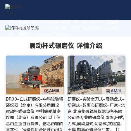
作为专业的 震动杯式碾磨仪 制造厂家，我们致力于为您量身
定制高价值的粉体加工系统方案。获取厂家直销报价及技术支
持，请拨打：+8618037793862
震动杯式碾磨仪 详情介绍
BR30-臼式研磨仪-中科骏驰精
研磨仪-实验室刀式-震动盘式-
密仪器（北京）有限公司面议
切割式-超离心研磨仪-厂家-北
震动杯式研磨仪 中科骏驰精密
京 北京格瑞德曼仪器设备有限
仪器（北京）有限公司 以上信
公司是专业的研磨仪,冷冻,臼式,
息由企业自行提供，信息内容的
刀式,震动盘式,切割式,实验室,
真实性、准确性和合法性由相关
土壤,超离心研磨仪厂家，【】