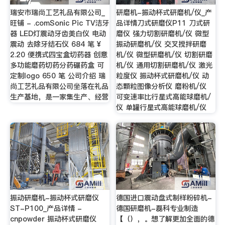
瑞安市瑞尚工艺礼品有限公司_
研磨机-振动杯式研磨机/仪_产
旺铺 - .comSonic Pic TV洁牙
品详情刀式研磨仪P11 刀式研
器 LED灯震动牙齿美白仪 电动
磨仪 强力切割研磨机/仪 微型
震动 去除牙结石仪 684 笔 ¥
振动研磨机/仪 交叉搅拌研磨
2.20 便携式四宝盒切药器 创意
机/仪 微型研磨机/仪 切割研磨
多功能磨药切药分药碾药盒 可
机/仪 通用切割研磨机/仪 激光
定制logo 650 笔 公司介绍 瑞
粒度仪 振动杯式研磨机/仪 动
尚工艺礼品有限公司坐落在礼品
态颗粒图像分析仪 磨粉机/仪
生产基地，是一家集生产、经营
可变速率比行星式高能球磨机/
仪 单罐行星式高能球磨机/仪
振动研磨机-振动杯式研磨仪
德国进口震动盘式制样粉碎机-
ST-P100_产品详情 -
德国研磨机-磊科专业制造
cnpowder 振动杯式研磨仪
【（），。想了解更加全面的德