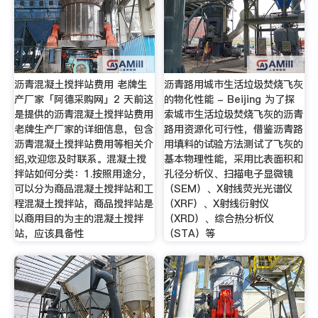
沥青混凝土搅拌站费用 老牌生
沥青路用城市生活垃圾焚烧飞灰
产厂家「阿德采购网」2 天前这
的物化性能 - Beijing 为了探
是提供的沥青混凝土搅拌站费用
索城市生活垃圾焚烧飞灰的沥青
老牌生产厂家的详细信息，包含
路用资源化可行性，借鉴沥青路
沥青混凝土搅拌站费用等相关介
用填料的试验方法测试了飞灰的
绍,欢迎您及时联系。混凝土搅
基本物理性能，采用比表面积和
拌站如何分类：1.按照用途分，
孔径分析仪、扫描电子显微镜
可以分为商品混凝土搅拌站和工
（SEM）、X射线荧光光谱仪
程混凝土搅拌站，商品搅拌站是
（XRF）、X射线衍射仪
以商用目的为主的混凝土搅拌
（XRD）、综合热分析仪
站，应该具备性
（STA）等