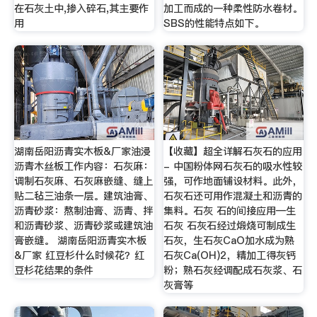
在石灰土中,掺入碎石,其主要作
加工而成的一种柔性防水卷材。
用
SBS的性能特点如下。
湖南岳阳沥青实木板&厂家油浸
【收藏】超全详解石灰石的应用
沥青木丝板工作内容：石灰麻：
- 中国粉体网石灰石的吸水性较
调制石灰麻、石灰麻嵌缝、缝上
强，可作地面铺设材料。此外，
贴二毡三油条一层。建筑油膏、
石灰石还可用作混凝土和沥青的
沥青砂浆：熬制油膏、沥青、拌
集料。石灰 石的间接应用—生
和沥青砂浆、沥青砂浆或建筑油
石灰 石灰石经过煅烧可制成生
膏嵌缝。 湖南岳阳沥青实木板
石灰，生石灰CaO加水成为熟
&厂家 红豆杉什么时候花？红
石灰Ca(OH)2，精加工得灰钙
豆杉花结果的条件
粉；熟石灰经调配成石灰浆、石
灰膏等