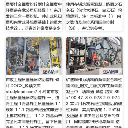
磨要什么细度粉碎到什么细度中
使用在铺筑沥青混凝土路面之石
环磨是在我公司历经数十年来开
灰石（包含大理石、白云石）粉
发的三合一磨粉机、冲击式风扫
填缝料。注：本标准中｛ ｝ 内
磨和内置式卧辊磨基础上的重大
之数值及单位系国际单位制
技术改 … 沥青砂的密度是多少
（SI），并记供参考。
市政工程质量通病防治措施 修
矿渣粉作为填料的沥青混合料性
订.DOCX_悦读文库
能试验_图文_百度文库在沥青混
studylead.com7 小时前市政
凝土中 , 填料通 试验 结果 89
工程质量通病防治措施 一、道
>100 47. 8 0. 978 2 0. 974
路工程 1路基施工质量通病 1.1
3 常采用石灰石经过球磨后的碱
现象 1.1.1 路基未经压实即进行
性石粉 , 其具有填充 1. 2 矿料
上部结构施工。 1.1.2 路基尚未
及级配 和减少混合料空隙的作
完全化冻即进行施工，留下质量
用 , 同时能够很好地与沥青 结
隐患。 1.1.3 压实度控制不
合料亲和 , 形成沥青胶浆 , 将各