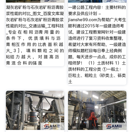
凝灰岩矿粉与石灰岩矿粉沥青胶
一建公路工程内容：主要材料的
浆性能的对比_图文_百度文库凝
要求及供应计划 -
灰岩矿粉与石灰岩矿粉沥青胶浆
jianshe99.com为帮助广大考生
性能的对比_交通运输_工程科技
顺利通过2015年一级建造师考
_专业 在 相 同 沥青 用 量 的
试，建设工程教育网针对一级建
条 件 下 ， 优 质 填 料 与 沥
造师进行了复习资料收集整理，
青 相互 作 用 的 比表 面 积 越
希望对大家有所帮助，一级建造
大_ 3 ] ， 填 料 颗 粒 之 间 的
师模拟题栏目每日奉上经典例
粘结 力 越 大 ， 对 提 高 沥
题，每天进步一点点，成你的工
青 混 合 料 的强 度
程师梦！ （1）土质材料 1）土
质材料的工程分类 ①一般土：
巨粒土、粗粒土（砂类土、砾类
土