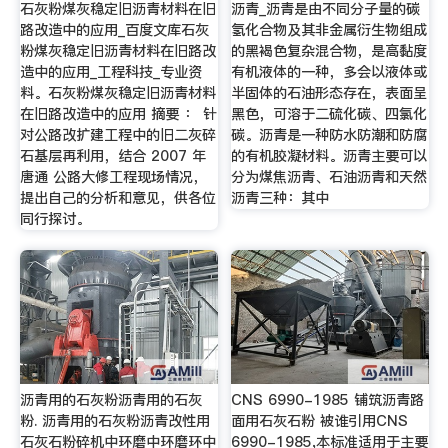
石灰粉煤灰稳定旧沥青材料在旧
沥青_沥青是由不同分子量的碳
路改造中的应用_百度文库石灰
氢化合物及其非金属衍生物组成
粉煤灰稳定旧沥青材料在旧路改
的黑褐色复杂混合物，是高黏度
造中的应用_工程科技_专业资
有机液体的一种，多会以液体或
料。石灰粉煤灰稳定旧沥青材料
半固体的石油形态存在，表面呈
在旧路改造中的应用 摘要 ： 针
黑色，可溶于二硫化碳、四氯化
对公路改扩建工程中的旧二灰碎
碳。沥青是一种防水防潮和防腐
石基层再利用，结合 2007 年
的有机胶凝材料。沥青主要可以
唐通 公路大修工程现场情况，
分为煤焦沥青、石油沥青和天然
提出自己的分析和意见，供各位
沥青三种：其中
同行探讨。
沥青用的石灰粉沥青用的石灰
CNS 6990-1985 铺筑沥青路
粉. 沥青用的石灰粉沥青改性用
面用石灰石粉 被谁引用CNS
石灰石粉碎机中环磨中环磨环中
6990-1985,本标准适用于主要