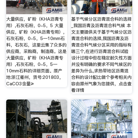
大量供应，矿粉（KHA沥青专
基于气候分区沥青混合料的选择
用）,石灰石粉，0-5，5 大量
_我国沥青及沥青混合料气候 本
供应，矿粉（KHA沥青专用）,
文主要提供关于基于气候分区沥
石灰石粉，0-5，5—10mm石
青混合料的选择,我国沥青及沥
料，石灰石，这里云集了众多的
青混合料气候分区采用的指标有
供应商，采购商，制造商。这是
哪三个,在进行沥青混合料试验
大量供应，矿粉（KHA沥青专
设计过程中但在稳定耐久性方面
用）,石灰石粉，0-5，5—
并没有明确的要求不同气候区的
10mm石料的详细页面。原产
差异为什么,求热带地区沥青混
地:浙江衢州，货号:201803，
合料的设计配比做个参考相关内
CaCO3含量≥
容由滁州气象为您提供，点击查
看详情