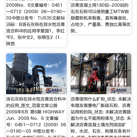
2009No．6文章编号：0451
沥青混凝土用180目-200目的
—0712（2009）06一0190～
石灰石粉可以使用重工MTW欧
03中图分类号：TU535文献标
版磨粉机来制备，具有噪音低、
识码：B消石灰粉在排水性沥青
占地少、产量高、费效比高等优
混合料中的应用李爱国1，李红
势。
平2，张中文2，张根生2（1．
陕西
消石灰粉在排水性沥青混合料中
沥青使用什么矿粉_状态: 未解决
的应用_图文_百度文库公路
有朋友需要电厂脱硫石粉，沥青
2009年6月 第6期 HIGHWAY
站用粉的吗_状态: 未解决沥青路
Jun．2009 No．6 文章编
面为什么不能用粉煤灰_状态: 未
号：0451—0712（2009）06
解决沥青混凝土填充剂添加矿
一0190～03 中图分类号：
粉、水泥、石灰、粉煤灰各有什