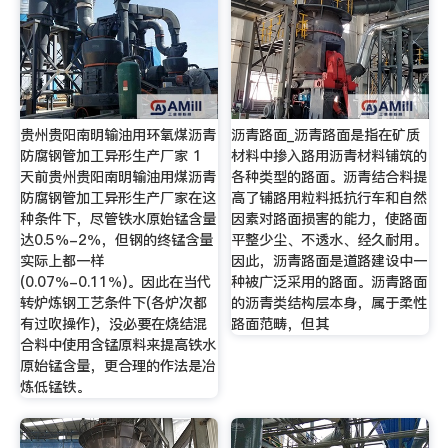
贵州贵阳南明输油用环氧煤沥青
沥青路面_沥青路面是指在矿质
防腐钢管加工异形生产厂家 1
材料中掺入路用沥青材料铺筑的
天前贵州贵阳南明输油用煤沥青
各种类型的路面。沥青结合料提
防腐钢管加工异形生产厂家在这
高了铺路用粒料抵抗行车和自然
种条件下，尽管铁水原始锰含量
因素对路面损害的能力，使路面
达0.5％-2％，但钢的终锰含量
平整少尘、不透水、经久耐用。
实际上都一样
因此，沥青路面是道路建设中一
(0.07％-0.11％)。因此在当代
种被广泛采用的路面。沥青路面
转炉炼钢工艺条件下(各炉次都
的沥青类结构层本身，属于柔性
有过吹操作)，没必要在烧结混
路面范畴，但其
合料中使用含锰原料来提高铁水
原始锰含量，更合理的作法是冶
炼低锰铁。