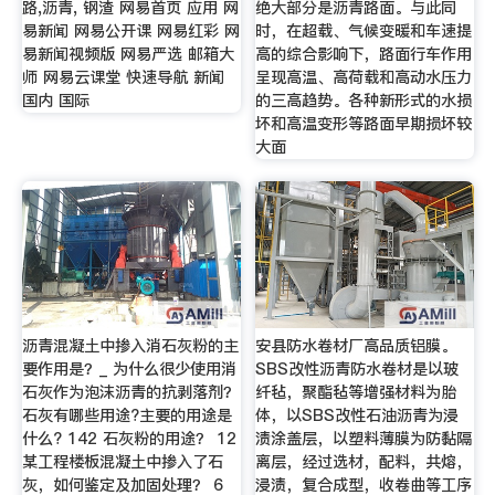
路,沥青, 钢渣 网易首页 应用 网
绝大部分是沥青路面。与此同
易新闻 网易公开课 网易红彩 网
时，在超载、气候变暖和车速提
易新闻视频版 网易严选 邮箱大
高的综合影响下，路面行车作用
师 网易云课堂 快速导航 新闻
呈现高温、高荷载和高动水压力
国内 国际
的三高趋势。各种新形式的水损
坏和高温变形等路面早期损坏较
大面
沥青混凝土中掺入消石灰粉的主
安县防水卷材厂高品质铝膜。
要作用是？_ 为什么很少使用消
SBS改性沥青防水卷材是以玻
石灰作为泡沫沥青的抗剥落剂？
纤毡，聚酯毡等增强材料为胎
石灰有哪些用途?主要的用途是
体，以SBS改性石油沥青为浸
什么? 142 石灰粉的用途？ 12
渍涂盖层，以塑料薄膜为防黏隔
某工程楼板混凝土中掺入了石
离层，经过选材，配料，共熔，
灰，如何鉴定及加固处理？ 6
浸渍，复合成型，收卷曲等工序