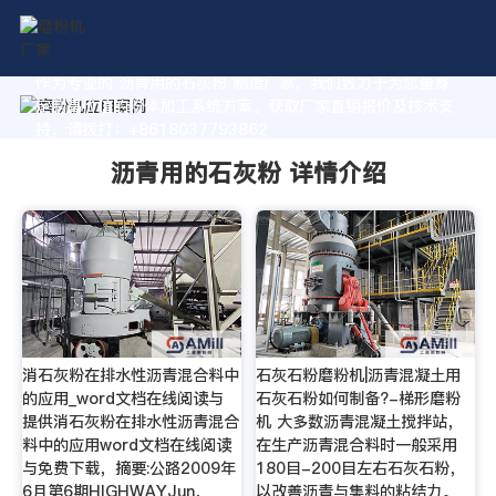
作为专业的 沥青用的石灰粉 制造厂家，我们致力于为您量身
定制高价值的粉体加工系统方案。获取厂家直销报价及技术支
持，请拨打：+8618037793862
沥青用的石灰粉 详情介绍
消石灰粉在排水性沥青混合料中
石灰石粉磨粉机|沥青混凝土用
的应用_word文档在线阅读与
石灰石粉如何制备?-梯形磨粉
提供消石灰粉在排水性沥青混合
机 大多数沥青混凝土搅拌站，
料中的应用word文档在线阅读
在生产沥青混合料时一般采用
与免费下载，摘要:公路2009年
180目-200目左右石灰石粉，
6月第6期HIGHWAYJun．
以改善沥青与集料的粘结力。