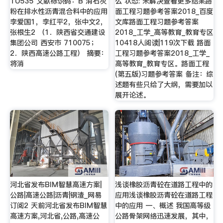
TU535 文献标识码：B 消石灰
么 状态: 未解决查看更多结果路
粉在排水性沥青混合料中的应用
面工程习题参考答案2018_百度
李爱国1，李红平2，张中文2，
文库路面工程习题参考答案
张根生2 （1．陕西省交通建设
2018_工学_高等教育_教育专区
集团公司 西安市 710075；
10418人阅读|119次下载 路面
2．陕西高速公路工程） 摘要：
工程习题参考答案2018_工学_
将消
高等教育_教育专区。路面工程
(第五版)习题参考答案 备注：综
述题有些只给了大纲，需要加以
展开论述。
河北省发布BIM智慧高速方案|
浅谈橡胶沥青砼在道路工程中的
公路|高速公路|沥青|钢渣_网易
应用浅谈橡胶沥青砼在道路工程
订阅2 天前河北省发布BIM智慧
中的应用 一、概述 我国高等级
高速方案,河北省,公路,高速公
公路骨架网络迅速发展，其中，