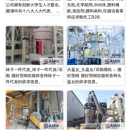
公司拥有创新大学生人才数名，
无机,化学助剂,中间体,塑料橡
邀请中共十八大人大代表、 …
胶,添加剂,颜料染料,仪器设备等
供应求购化工B2B.
袜子一件代发_袜子一件代发/采
头盔女_头盔女/采购商机 - 搜
购 搜好货网您提供各种袜子一
好货网 搜好货网您提供各种头
件代发的供求信息。
盔女的供求信息。