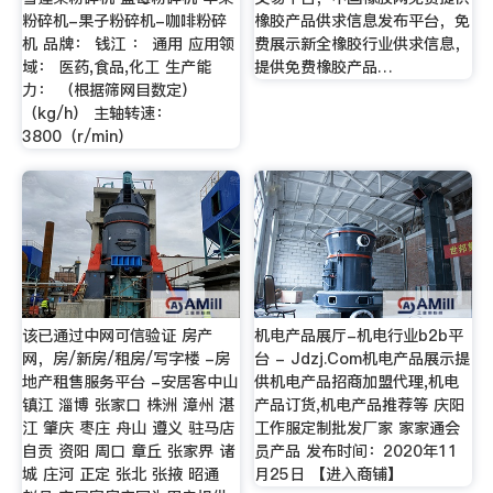
粉碎机-果子粉碎机-咖啡粉碎
橡胶产品供求信息发布平台，免
机 品牌： 钱江 ： 通用 应用领
费展示新全橡胶行业供求信息，
域： 医药,食品,化工 生产能
提供免费橡胶产品…
力： （根据筛网目数定）
（kg/h） 主轴转速：
3800（r/min）
该已通过中网可信验证 房产
机电产品展厅-机电行业b2b平
网，房/新房/租房/写字楼 -房
台 - Jdzj.Com机电产品展示提
地产租售服务平台 -安居客中山
供机电产品招商加盟代理,机电
镇江 淄博 张家口 株洲 漳州 湛
产品订货,机电产品推荐等 庆阳
江 肇庆 枣庄 舟山 遵义 驻马店
工作服定制批发厂家 家家通会
自贡 资阳 周口 章丘 张家界 诸
员产品 发布时间：2020年11
城 庄河 正定 张北 张掖 昭通
月25日 【进入商铺】