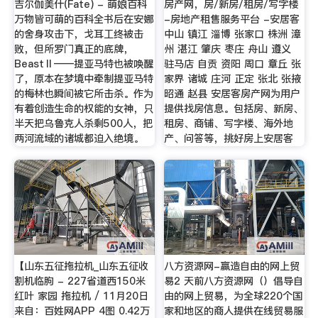
吉尔伽美什(Fate) - 萌娘百科
房产网，房/新房/租房/写字楼
万物皆可萌的百科全书后在安娜
-房地产租售服务平台 -安居客
的舍身攻击下，戈耳工终被击
中山 镇江 淄博 张家口 株洲 漳
败，但所罗门真正的底牌，
州 湛江 肇庆 枣庄 舟山 遵义
BeastⅡ——提亚马特也被唤醒
驻马店 自贡 资阳 周口 章丘 张
了，原本在梦境中牵制提亚马特
家界 诸城 庄河 正定 张北 张掖
的梅林也瞬间被它所击杀。作为
昭通 赵县 安居客房产网为用户
有着创造生命的权能的女神，只
提供找房信息。包括房、新房、
半天把乌鲁克人杀剩500人，把
租房、商铺、写字楼、海外地
两河流域的诸城都迫入绝境。
产、问答等，挑好房上安居客
【山东五征拖拉机_山东五征收
八方资源网-赢造自由的网上贸
割机临朐 - 227省道西150米
易2 天前八方资源网（）倡导自
红叶 家园 拖拉机 / 11月20日
由的网上贸易，为全球220个国
来自：百姓网APP 4图 0.42万
家和地区的商人提供在线贸易服