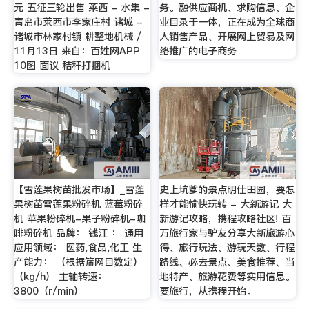
元 五征三轮出售 莱西 - 水集 -
务。融供应商机、求购信息、企
青岛市莱西市李家庄村 诸城 -
业目录于一体，正在成为全球商
诸城市林家村镇 耕整地机械 /
人销售产品、开展网上贸易及网
11月13日 来自：百姓网APP
络推广的电子商务
10图 面议 秸秆打捆机
【雪莲果树苗批发市场】_雪莲
史上坑爹的景点明仕田园，要怎
果树苗雪莲果粉碎机 蓝莓粉碎
样才能愉快玩转 - 大新游记 大
机 苹果粉碎机-果子粉碎机-咖
新游记攻略，携程攻略社区! 百
啡粉碎机 品牌： 钱江 ： 通用
万旅行家与驴友分享大新旅游心
应用领域： 医药,食品,化工 生
得、旅行玩法、游玩天数、行程
产能力： （根据筛网目数定）
路线、必去景点、美食推荐、当
（kg/h） 主轴转速：
地特产、旅游花费等实用信息。
3800（r/min）
要旅行，从携程开始。