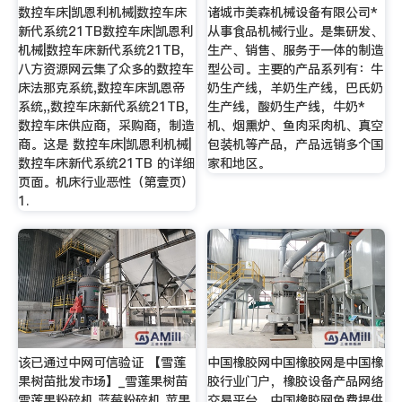
数控车床|凯恩利机械|数控车床
诸城市美森机械设备有限公司*
新代系统21TB数控车床|凯恩利
从事食品机械行业。是集研发、
机械|数控车床新代系统21TB,
生产、销售、服务于一体的制造
八方资源网云集了众多的数控车
型公司。主要的产品系列有：牛
床法那克系统,数控车床凯恩帝
奶生产线，羊奶生产线，巴氏奶
系统,,数控车床新代系统21TB,
生产线，酸奶生产线，牛奶*
数控车床供应商，采购商，制造
机、烟熏炉、鱼肉采肉机、真空
商。这是 数控车床|凯恩利机械|
包装机等产品，产品远销多个国
数控车床新代系统21TB 的详细
家和地区。
页面。机床行业恶性（第壹页）
1.
该已通过中网可信验证 【雪莲
中国橡胶网中国橡胶网是中国橡
果树苗批发市场】_雪莲果树苗
胶行业门户，橡胶设备产品网络
雪莲果粉碎机 蓝莓粉碎机 苹果
交易平台，中国橡胶网免费提供