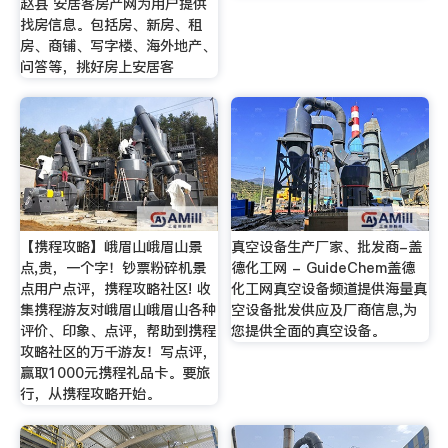
赵县 安居客房产网为用户提供
找房信息。包括房、新房、租
房、商铺、写字楼、海外地产、
问答等，挑好房上安居客
【携程攻略】峨眉山峨眉山景
真空设备生产厂家、批发商-盖
点,贵，一个字！钞票粉碎机景
德化工网 - GuideChem盖德
点用户点评，携程攻略社区! 收
化工网真空设备频道提供海量真
集携程游友对峨眉山峨眉山各种
空设备批发供应及厂商信息,为
评价、印象、点评，帮助到携程
您提供全面的真空设备。
攻略社区的万千游友！写点评，
赢取1000元携程礼品卡。要旅
行，从携程攻略开始。