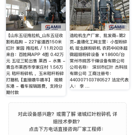
【山东五征拖拉机_山东五征收
造粒机生产厂家、批发商-第2
割机临朐 - 227省道西150米
页-盖德化工网主营：小型粉碎
红叶 家园 拖拉机 / 11月20日
机 啶虫眯粉碎机 农药中间体超
来自：百姓网APP 4图 0.42万
微超细粉碎设备 ￥18600/台
元 五征三轮出售 莱西 - 水集 -
常州市皖苏干燥设备有限公司
青岛市莱西市李家庄村 1.56万
公司名称： 深圳市红叶 杰科技
元 秸秆粉碎机 ，玉米秸秆粉碎
有限公司 工商注册号：
打捆机【直接喂牛喂羊】 视频
440307103780527 法定代表
东港 - 看车报销路费，支持分
人： 李 …
期付款
对此设备感兴趣？或需了解 诸城红叶粉碎机 详
细技术参数？
点击下方电话直接咨询厂家工程师：