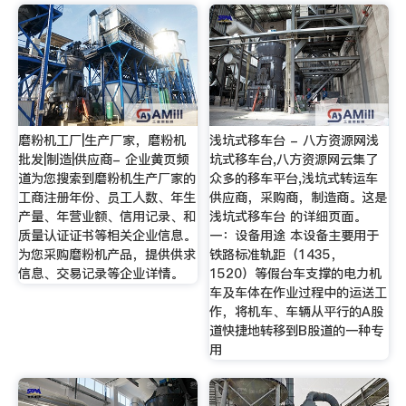
磨粉机工厂|生产厂家，磨粉机
浅坑式移车台 - 八方资源网浅
批发|制造|供应商- 企业黄页频
坑式移车台,八方资源网云集了
道为您搜索到磨粉机生产厂家的
众多的移车平台,浅坑式转运车
工商注册年份、员工人数、年生
供应商，采购商，制造商。这是
产量、年营业额、信用记录、和
浅坑式移车台 的详细页面。
质量认证证书等相关企业信息。
一：设备用途 本设备主要用于
为您采购磨粉机产品，提供供求
铁路标准轨距（1435，
信息、交易记录等企业详情。
1520）等假台车支撑的电力机
车及车体在作业过程中的运送工
作，将机车、车辆从平行的A股
道快捷地转移到B股道的一种专
用