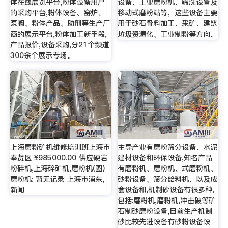
体在线展览平台,粉体设备用户
设备、工业磨粉机、筛洗设备及
的采购平台,粉体设备、窑炉、
移动式磨粉站等，这些设备主要
泵阀、粉体产品、助剂等生产厂
用于砂石骨料加工、采矿、建筑
商的展示平台,粉体加工新手段,
垃圾资源化、工业制粉等方向。
产品报价,设备采购,分21个频道
300余个展示专场。
上海磨粉矿机维修培训班上海市
主导产业有磨粉筛分设备、水泥
奉贤区 ¥985000.00 供应硬岩
建材设备和环保设备,知名产品
粉碎机,上海碎矿机,磨粉机(图)
有磨粉机、磨粉机、式磨粉机、
磨粉机: 暂无记录 上海市浦东,
砂粉设备、筛分给料机、以及成
新闻
套设备和,机制砂设备有很多种,
包括:磨粉机,磨粉机,冲击破等矿
石制砂磨粉设备,目前生产机制
砂比较先进设备有砂粉设备设