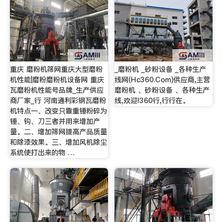
重庆 磨粉机筛网重庆大型磨粉
_磨粉机 _砂粉设备 _各种生产
机性能|磨粉磨粉机设备网 重庆
线网(Hc360.Com)供应商,主营
瓦磨粉机性能号品牌_生产供应
磨粉机 、砂粉设备 、各种生产
商厂家_行 河南通利彩钢瓦磨粉
线,欢迎!360行,行行在。
机特点一、改变只靠重锤粉碎为
锤、钩、刀三者并用来增加产
量。二、增加筛网提高产品质量
和除漆效果。三、增加风机除尘
系统使打出来的物 …