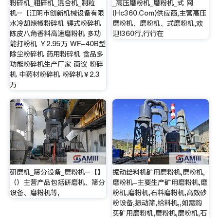
粉碎机_粗碎机_混合机_制粒
_高压磨粉机_磨粉机_式 网
机–【江阴市创新机械设备有限
(Hc360.Com)供应商,主营高压
水冷却辣椒粉碎机 锤式粉碎机
磨粉机、磨粉机、式磨粉机,欢
陈皮八角香料高速磨粉机 多功
迎!360行,行行在
能打粉机 ￥2.95万 WF-40B型
除尘粉碎机 药用粉碎机 食品多
功能粉碎机生产厂家 面议 粉碎
机 中药材粉碎机 粉碎机￥2.3
万
研磨机_筛分设备_磨粉机–【】
振动给料机矿用磨粉机,磨粉机,
（）主营产品包括研磨机、筛分
磨粉机-主要生产矿用磨粉机,磨
设备、磨粉机等,
粉机,磨粉机,石料磨粉机,高效砂
粉设备,振动筛,给料机,,如需购
买矿用磨粉机,磨粉机,磨粉机,石