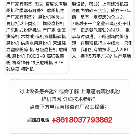
产厂家有哪些_图文_百度文库磨
磨设备，筛分】上海建冶机器
粉机种类都有哪些？ 磨粉机生
是国内的砂石企业，成立于7年
产厂家有哪些？ 磨粉机种类主
前，是有一定资历的企业之一，
要包括以下类别： 橡胶磨粉机
7随对于一个企业来说正处于壮
广东卧式粉碎机生 产厂家 金属
年，正是朝气蓬勃的时期。 秉
撕碎机 木材破 碎机双轴撕碎机
承与时俱进，不断创新的价值
磨粉机 供应水果磨粉机 天津强
观，在磨粉机行业中成为一只化
力塑胶粉碎 机 分级磨粉机 磨粉
的，我们拥有的技术工人200
机 磨粉机 RCDB-8 高强磁磨
人，拥有5万平方米的生产基地
粉 机除铁器 铁质磨粉机 BPE
破块器 粗碎机
对此设备感兴趣？或需了解 上海建冶磨粉机粉
碎机筛网 详细技术参数？
点击下方电话直接咨询厂家工程师：
+8618037793862