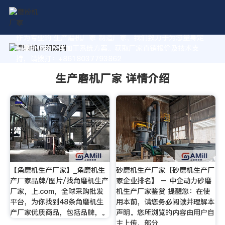
作为专业的 生产磨机厂家 制造厂家，我们致力于为您量身定
制高价值的粉体加工系统方案。获取厂家直销报价及技术支
持，请拨打：+8618037793862
生产磨机厂家 详情介绍
【角磨机生产厂家】_角磨机生
砂磨机生产厂家【砂磨机生产厂
产厂家品牌/图片/找角磨机生产
家企业排名】 – 中企动力砂磨
厂家，上.com，全球采购批发
机生产厂家鉴赏 提醒您：在使
平台，为你找到48条角磨机生
用本前，请您务必阅读并理解本
产厂家优质商品，包括品牌，。
声明。您所浏览的内容由用户自
主上传、部分