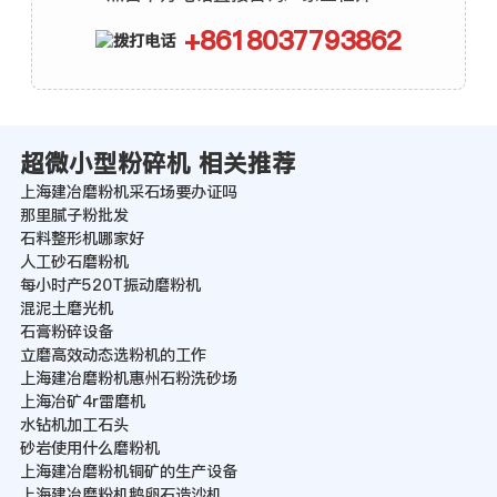
+8618037793862
超微小型粉碎机 相关推荐
上海建冶磨粉机采石场要办证吗
那里腻子粉批发
石料整形机哪家好
人工砂石磨粉机
每小时产520T振动磨粉机
混泥土磨光机
石膏粉碎设备
立磨高效动态选粉机的工作
上海建冶磨粉机惠州石粉洗砂场
上海冶矿4r雷磨机
水钻机加工石头
砂岩使用什么磨粉机
上海建冶磨粉机铜矿的生产设备
上海建冶磨粉机鹅卵石造沙机