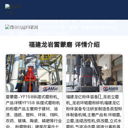
作为专业的 福建龙岩雷蒙磨 制造厂家，我们致力于为您量身
定制高价值的粉体加工系统方案。获取厂家直销报价及技术支
持，请拨打：+8618037793862
福建龙岩雷蒙磨 详情介绍
雷蒙磨-YF158纵摆式磨粉机_
福建龙亿粉体装备[]_龙岩立磨
产品详情YF158 纵摆式磨粉机
机_龙岩环辊磨粉碎机福建龙亿
的粉磨产品主要用于建材、油
粉体装备专注研发制造各类型粉
漆、造纸、塑料、环保、饲料、
体制备机械,主要产品有:环辊磨,
农药、玻璃、陶瓷、磷肥等行业
立磨,连续改性机,烘改磨,立式水
中。 粉磨物料：硬度在莫氏七
磨机,气流冲击磨,固液分离机等