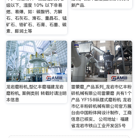
级以下，湿度 10% 以下非易
新产品.
燃、易爆，如：碳酸钙、方解
石、石灰石、滑石、重晶石、锰
矿石、铬矿石、石膏、石墨、碳
素、膨润土等
龙岩磨粉机,型亿丰磨福建龙岩
雷蒙磨_产品系列_龙岩市亿丰粉
磨粉机, 案例类别 转载时请注明
碎机械有限公司雷蒙磨 共有1个
本信息
产品 YF158纵摆式磨粉机 龙岩
市亿丰粉碎机械有限公司官方展
台由中国粉体网设计制作，工商
信息已核实。 公司地址：福建
省龙岩市铁山工业开发区5号