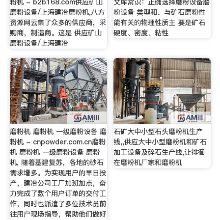
粉机 - b2b168.com供应矿山
文库常识：正确选择磨粉设备磨
磨粉设备/上海建冶磨粉机,八方
粉设备 类型和。与矿石磨粉性
资源网云集了众多的供应商，采
能有关的物理性质主 要是矿石
购商，制造商。这是 供应矿山
硬度、密度、粘性
磨粉设备/上海建冶
磨粉机 磨粉机 一级磨粉设备 磨
石矿大中小型石头磨粉机生产
粉机 - cnpowder.com.cn磨粉
线,,供应大中小型磨粉机和矿石
机 磨粉机 一级磨粉设备 磨粉
加工设备及碎石生产线,让徘徊
机, 随着基建复苏，各地的砂石
在磨粉机厂家和磨粉机
需求增多。为实现用户的早日投
产，建冶公司工厂加班加点，奋
力完成了数个用户订单的交付工
作，同时也派遣了多位技术员前
往用户现场指导，帮助他们做好