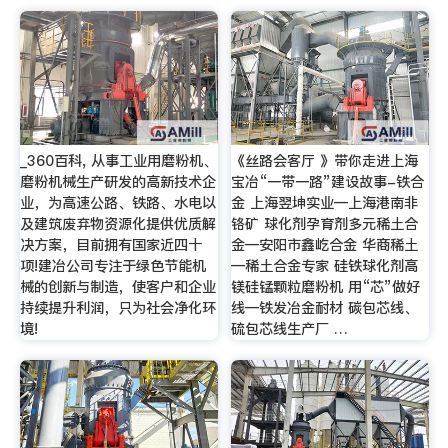
_360百科, 从事工业用磨粉机、
《丝路会客厅 》带你走进上海
磨粉机械生产研发的高新技术企
宝冶“一带一路”建设故事-铁合
业，为高速公路、铁路、水电以
金 上海翌坤实业—上海港南非
及建筑废弃物资源化提供优质解
铬矿 球化剂孕育剂多元稀土合
决方案，目前拥有国家近四十
金—安阳市鑫屹合金 华商稀土
项!建冶公司专注于绿色节能机
—稀土合金专家 硅铁球化剂高
械的创新与制造，使客户和企业
镁硅锰颗粒磨粉机 用“芯”做好
持续提升利润，只为社会净化环
线—铁发冶金耐材 碳包芯线、
境!
硫包芯线生产厂 …