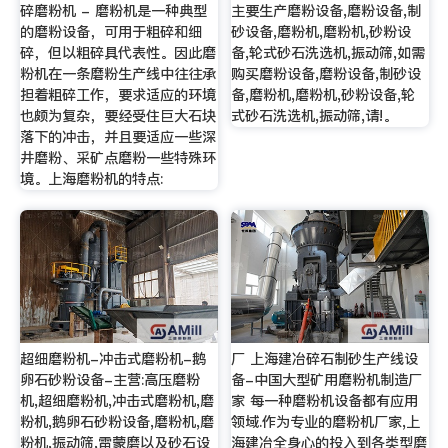
碎磨粉机 - 磨粉机是一种典型
主要生产磨粉设备,磨粉设备,制
的磨粉设备，可用于粗碎和细
砂设备,磨粉机,磨粉机,砂粉设
碎，但以粗碎具代表性。因此磨
备,轮式砂石洗选机,振动筛,如需
粉机在一条磨粉生产线中往往承
购买磨粉设备,磨粉设备,制砂设
担着粗碎工作，要求适应的环境
备,磨粉机,磨粉机,砂粉设备,轮
也颇为复杂，要经受住巨大石块
式砂石洗选机,振动筛,请!。
落下的冲击，并且要适应一些深
井磨粉、采矿点磨粉一些特殊环
境。上海磨粉机的特点:
超细磨粉机-冲击式磨粉机-鹅
厂 上海建冶碎石制砂生产线设
卵石砂粉设备-主营:高压磨粉
备-中国大型矿用磨粉机制造厂
机,超细磨粉机,冲击式磨粉机,磨
家 每一种磨粉机设备都有应用
粉机,鹅卵石砂粉设备,磨粉机,磨
领域.作为专业的磨粉机厂家,上
粉机,振动筛,雷蒙磨以及砂石设
海建冶全身心的投入到各类型磨