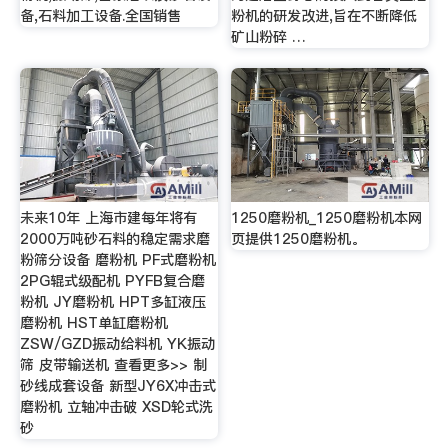
备,石料加工设备.全国销售
粉机的研发改进,旨在不断降低
矿山粉碎 …
未来10年 上海市建每年将有
1250磨粉机_1250磨粉机本网
2000万吨砂石料的稳定需求磨
页提供1250磨粉机。
粉筛分设备 磨粉机 PF式磨粉机
2PG辊式级配机 PYFB复合磨
粉机 JY磨粉机 HPT多缸液压
磨粉机 HST单缸磨粉机
ZSW/GZD振动给料机 YK振动
筛 皮带输送机 查看更多>> 制
砂线成套设备 新型JY6X冲击式
磨粉机 立轴冲击破 XSD轮式洗
砂