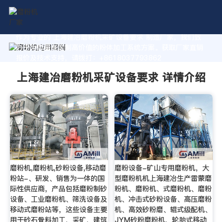
作为专业的 上海建冶磨粉机采矿设备要求 制造厂家，我们致
力于为您量身定制高价值的粉体加工系统方案。获取厂家直销
报价及技术支持，请拨打：+8618037793862
上海建冶磨粉机采矿设备要求 详情介绍
磨粉机,磨粉机,砂粉设备,移动磨
磨粉设备-矿山专用磨粉机，大
粉站-、研发、销售为一体的国
型磨粉机机上海建冶生产雷蒙磨
际性供应商，产品包括磨粉制砂
粉机、磨粉机、式磨粉机、磨粉
设备、工业磨粉机、筛洗设备及
机、冲击式砂粉设备、高压磨粉
移动式磨粉站等，这些设备主要
机、高效砂粉磨、辊式级配机、
用于砂石骨料加工、采矿、建筑
JYM砂粉磨粉机、轮胎式移动