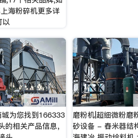
解上海粉碎机更多详
可以
商城为您找到166333
磨粉机|超细微粉磨
接头的相关产品信息，
砂设备 - 舂米器
软接头
海建冶 振动给料机