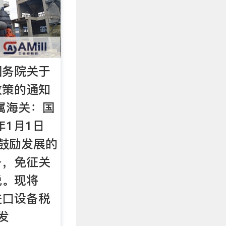
国务院关于
政策的通知
属海关：国
年1月1日
鼓励发展的
备，免征关
税。现将
进口设备税
发