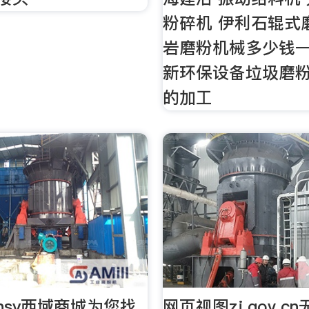
粉碎机 伊利石辊式
岩磨粉机械多少钱一
新环保设备垃圾磨粉
的加工
hsy西域商城为您找
网页视图zj.gov.c