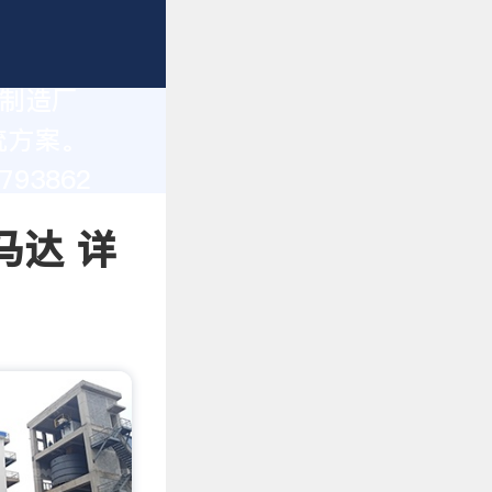
 制造厂
统方案。
93862
马达 详