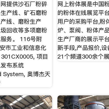
备网提供沙石厂粉碎
网上粉体展是中国
料生产线、矿石磨粉
的粉体在线展览平台
生产线、磨粉生产
用户的采购平台,粉
垃圾回收等多项磨粉
炉、泵阀、粉体产
服务。 116号附
生产厂商的展示平台
- 西安市工业和信息化
新手段,产品报价,设
1301CX0005, 项目
21个频道300余个
息发布系统
rd System, 奥博杰天
安