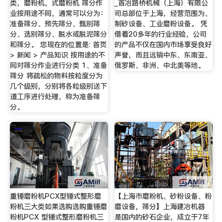
类，磨粉机，式磨粉机 筛分作
_首冶路桥机械（上海）有限公
业按用途不同，通常可以分为：
司总部位于上海，经营范围为、
准备筛分、预先筛分、甄别筛
制砂设备、工业磨粉设备。 凭
分、选别筛分、脱水或脱泥筛分
借着20多年的行业经验，公司
和筛分。 您现在的位置是: 首页
的产品不仅在国内市场享受良好
> 新闻 > 产品知识 按用途的不
声誉，而且远销中东、东南亚、
同对筛分作业进行分类 1、准备
俄罗斯、非洲、中北美等地。
筛分 将疏松的物料按粒度分为
几个级别，分别将各粒级别送下
道工序进行处理，称为准备筛
分。
重锤磨粉机PCX型锤式整形磨
【上海市磨粉机、砂粉设备、粉
粉机三大类如果选购选购重锤磨
磨设备，筛分】上海建冶机器
粉机PCX 型锤式整形磨粉机三
是国内的砂石企业，成立于7年