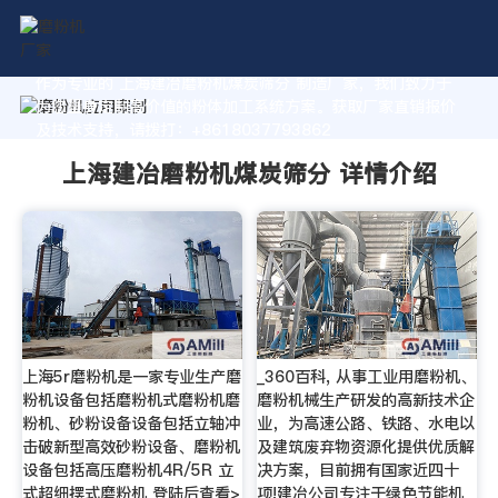
作为专业的 上海建冶磨粉机煤炭筛分 制造厂家，我们致力于
为您量身定制高价值的粉体加工系统方案。获取厂家直销报价
及技术支持，请拨打：+8618037793862
上海建冶磨粉机煤炭筛分 详情介绍
上海5r磨粉机是一家专业生产磨
_360百科, 从事工业用磨粉机、
粉机设备包括磨粉机式磨粉机磨
磨粉机械生产研发的高新技术企
粉机、砂粉设备设备包括立轴冲
业，为高速公路、铁路、水电以
击破新型高效砂粉设备、磨粉机
及建筑废弃物资源化提供优质解
设备包括高压磨粉机4R/5R 立
决方案，目前拥有国家近四十
式超细摆式磨粉机 登陆后查看>
项!建冶公司专注于绿色节能机