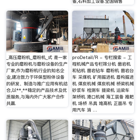
备,石料加工设备.全国销售
_高压磨粉机_磨粉机_式 是一家
proDetail/R - 专栏搜索 - 工
专业的磨粉机与磨粉设备的生产
程机械产品专栏筛分机 凿岩机
厂家,作为磨粉机行业的知名企
和钻机 凿岩钻车 磨粉机 凿岩台
业,建冶致力于环保型粉体设备
车 采煤机 矿用掘进机 盾构掘进
的研发、制造与推广应用有机结
机 煤炭机械 煤炭机械 桥梁机械
合,以**,**稳定的产品技术及优
砂浆车 检测车 提梁机 运梁车
质服务,与海内外广大客户合作
架桥机 港口机械 海工装备 推耙
共赢.
机 场桥 吊具 堆高机 正面吊 专
用汽车 消 …