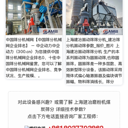
中国筛分机械网【中国筛分机械
上海建冶振动筛筛分机_建冶筛
网企业排名】 – 中企动力中企
分机振动筛参数_报价_图片 上
动力（300.cn）为您提供中国
海建冶振动筛筛分机 生产的本
筛分机械网企业排名0、十佳中
系列振动筛为圆振动筛,也称圆
国筛分机械网鉴赏，您可以了解
振筛。圆振筛是一种多层数、高
中国筛分机械网企业排名、竞争
效新型筛分设备。该振动筛采用
状况、生产规模、。
筒体式偏心轴激振器及偏块调节
振幅，物料筛淌线长，筛分
对此设备感兴趣？或需了解 上海建冶磨粉机煤
炭筛分 详细技术参数？
点击下方电话直接咨询厂家工程师：