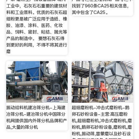
工业中，石灰石石重要的建筑材
找到了960条CA25相关信息，
料和工业原料。优质的石灰石超
其中包含了CA25。
细粉更是被广泛应用于造纸、橡
胶、油漆、涂料、医药、化妆
品、饲料、密封、粘结、抛光等
产品的制造中。 要想石灰石得
到更好的利用，不得不将其进行
磨
振动给料机建冶筛分机-上海建
超细磨粉机-冲击式磨粉机-鹅
冶筛分机-建冶筛分机中国筛分
卵石砂粉设备-主营:高压磨粉
机网提供国内外筛分机品牌和产
机,超细磨粉机,冲击式磨粉机,磨
品,大量的筛分机
粉机,鹅卵石砂粉设备,磨粉机,磨
粉机,振动筛,雷蒙磨以及砂石设