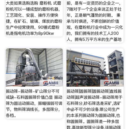
大类如果选购选购 磨粉机 式磨
前，是有一定资历的企业之一，
粉机可以一锤成型的磨粉机器，
7随对于一个企业来说正处于壮
工艺简化、安装、操作方便快
年，正是朝气蓬勃的时期。 秉
捷，在矿石、玻璃、煤炭的磨粉
承与时俱进，不断创新的价值
生产中经常使用，90锤式磨粉
观，在磨粉机行业中成为一只化
机是指电机功率为8p90kw
的，我们拥有的技术工人200
人，拥有5万平方米的生产基地
振动筛-振动筛-矿山筛分不可
振动筛|圆振筛|圆振动筛|直线振
或缺-石料圆振筛价值凸显 振动
动筛|超声波振动筛-振动筛用于
筛为圆运动振动，振幅强弱可调
石料筛分,砂石筛选是采矿,选矿
节，物料筛淌线长，多层筛分，
中必不可少的设备.限公司生产
各档。
的本系列振动筛为圆振动筛,也
称圆振筛。圆振筛是一种多层
数,高效新型筛分设备.该振动筛