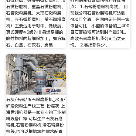
石微粉磨、碳酸钙微粉磨机、滑
科利瑞克石膏磨粉机的性能特
石微粉磨机、重晶石微粉磨机、
点： 1.石膏粉磨粉机高效。 目
石膏微粉磨机、大理石微粉磨
前我公司石膏粉磨粉机可达到
机、长石微粉磨机、萤石微粉磨
400目全通，在国内无任何一家
机）主要适用于对中、低硬度，
设备可比，小型的设备加工400
莫氏硬度≤6级的非易燃易爆的
目石膏微粉可达到时产量3吨。
脆性物料的超细粉加工，如方解
高效石膏磨粉机我公司当之无
石、白垩、石灰石、炭黑
愧。 2.易损部件少。
石灰/石膏/滑石粉磨粉机_水渣/
矿渣微粉生产线工艺_粉煤灰 上
海世邦机器是一家专业的工业制
粉设备厂家,可以生产石灰石磨
粉机,石膏粉磨粉机,滑石粉磨粉
机等,也可以根据您的需求配置