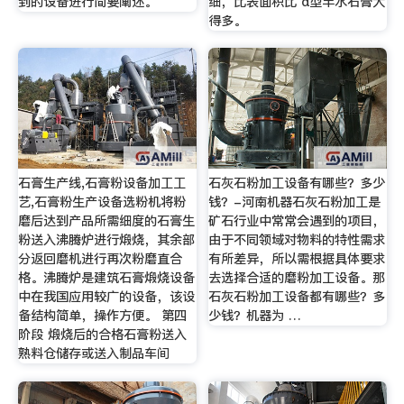
到的设备进行简要阐述。
细，比表面积比 α型半水石膏大
得多。
石膏生产线,石膏粉设备加工工
石灰石粉加工设备有哪些？多少
艺,石膏粉生产设备选粉机将粉
钱？-河南机器石灰石粉加工是
磨后达到产品所需细度的石膏生
矿石行业中常常会遇到的项目，
粉送入沸腾炉进行煅烧，其余部
由于不同领域对物料的特性需求
分返回磨机进行再次粉磨直合
有所差异，所以需根据具体要求
格。沸腾炉是建筑石膏煅烧设备
去选择合适的磨粉加工设备。那
中在我国应用较广的设备，该设
石灰石粉加工设备都有哪些？多
备结构简单，操作方便。 第四
少钱？机器为 …
阶段 煅烧后的合格石膏粉送入
熟料仓储存或送入制品车间