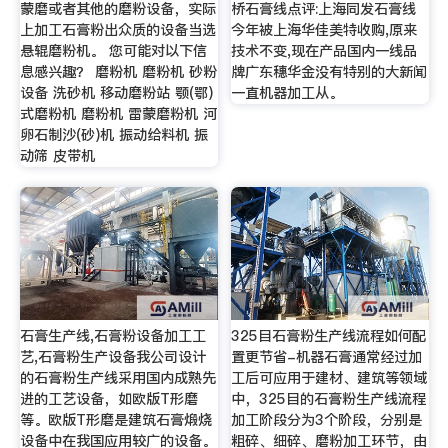
蒙磨或者其他的磨粉设备，实际
桥石膏线点评:上海同发石膏线
上加工石膏粉出众质的设备当选
今年被上海华佳美特收购,原来
悬辊磨粉机。 您可能对以下信
技术不变,现在产品国内一线品
息感兴趣？ 磨粉机 磨粉机 砂粉
牌广东穗华金没有特别的大新闻
设备 洗砂机 移动磨粉站 颚(鄂)
一直机器加工从。
式磨粉机 磨粉机 雷蒙磨粉机 河
卵石制沙(砂)机 振动给料机 振
动筛 皮带机
石膏生产线,石膏粉设备加工工
325目石膏粉生产线流程如何配
艺,石膏粉生产设备我公司设计
置更节省-机器石膏通常经过加
的石膏粉生产线采用国内成熟先
工后可应用于建材、建筑等领域
进的工艺设备，如欧版T形磨
中，325目的石膏粉生产线流程
等。欧版T形磨是建筑石膏煅烧
加工阶段分为3个阶段，分别是
设备中在我国应用较广的设备。
粗碎、细碎、磨粉加工环节，由