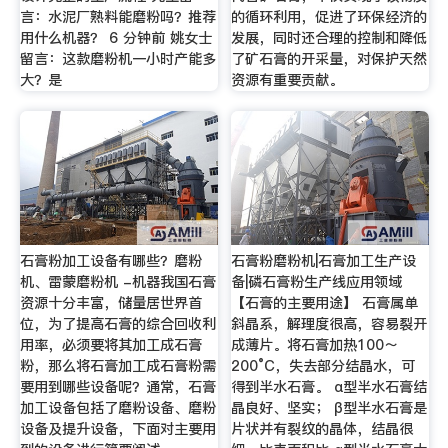
言：水泥厂熟料能磨粉吗？推荐
的循环利用，促进了环保经济的
用什么机器？ 6 分钟前 姚女士
发展，同时还合理的控制和降低
留言：这款磨粉机一小时产能多
了矿石膏的开采量，对保护天然
大？是
资源有重要贡献。
石膏粉加工设备有哪些？磨粉
石膏粉磨粉机|石膏加工生产设
机、雷蒙磨粉机 -机器我国石膏
备|磷石膏粉生产线应用领域
资源十分丰富，储量居世界首
【石膏的主要用途】 石膏属单
位，为了提高石膏的综合回收利
斜晶系，解理度很高，容易裂开
用率，必须要将其加工成石膏
成薄片。将石膏加热100～
粉，那么将石膏加工成石膏粉需
200°C，失去部分结晶水，可
要用到哪些设备呢？通常，石膏
得到半水石膏。 α型半水石膏结
加工设备包括了磨粉设备、磨粉
晶良好、坚实； β型半水石膏是
设备及提升设备，下面对主要用
片状并有裂纹的晶体，结晶很