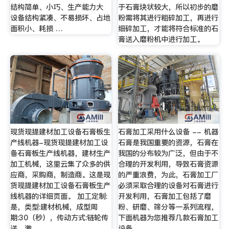
结构简单、小巧、生产能力大
于石膏块状较大，所以初步的磨
设备结构紧凑、不易损坏、占地
粉需将其进行粗碎加工，再进行
面积小、耗损 …
细碎加工，才能将符合标准的石
膏送入磨粉机中进行加工。
现货现提建材加工设备石膏板生
石膏加工采用什么设备 -- 机器
产线机器-现货现提建材加工设
石膏是我国重要的资源，石膏在
备石膏板生产线机器，建材生产
我国的分布较为广泛，但由于不
加工机械，这里云集了众多的供
合理的开发利用，导致石膏资源
应商，采购商，制造商。这是现
的严重浪费，为此，石膏加工厂
货现提建材加工设备石膏板生产
必须采取合理的设备对石膏进行
线机器的详细页面。 加工定制:
开发利用，石膏加工包括了磨
是，类型:建材机械，成型周
粉、研磨、筛分等一系列流程，
期:30（秒），传动方式:链轮传
下面机器为您推荐几款石膏加工
送，激
设备。