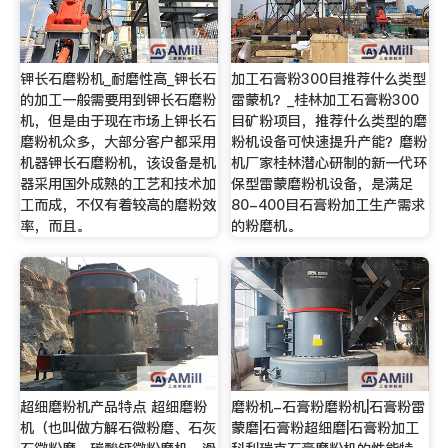
钾长石磨粉机_耐磨性高_钾长石
加工石膏粉300目推荐什么类型
的加工一般需要用到钾长石磨粉
雷蒙机？_桂林加工石膏粉300
机，但是由于现在市场上钾长石
目矿粉项目，推荐什么类型的磨
磨粉机众多，大部分客户都采用
粉机设备可快速提升产能？磨粉
机器钾长石磨粉机，该设备是机
机厂家桂林潜心研制的新一代环
器采用国外成熟的工艺和技术加
保型雷蒙磨粉机设备，是满足
工而成，不仅有着较高的磨粉效
80-400目石膏粉加工生产需求
率，而且。
的粉磨机。
超细磨粉机产品特点 超细磨粉
磨粉机-石膏粉磨粉机|石膏粉雷
机（也叫做方解石微粉磨、石灰
蒙磨|石膏粉超细磨|石膏粉加工