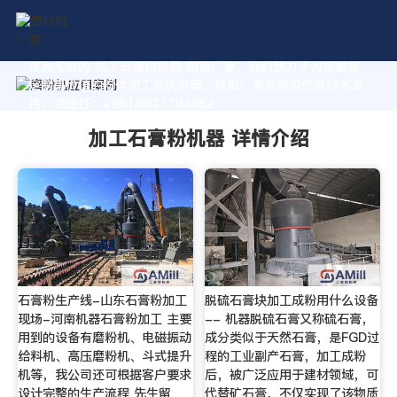
作为专业的 加工石膏粉机器 制造厂家，我们致力于为您量身
定制高价值的粉体加工系统方案。获取厂家直销报价及技术支
持，请拨打：+8618037793862
加工石膏粉机器 详情介绍
石膏粉生产线-山东石膏粉加工
脱硫石膏块加工成粉用什么设备
现场-河南机器石膏粉加工 主要
-- 机器脱硫石膏又称硫石膏，
用到的设备有磨粉机、电磁振动
成分类似于天然石膏，是FGD过
给料机、高压磨粉机、斗式提升
程的工业副产石膏，加工成粉
机等，我公司还可根据客户要求
后，被广泛应用于建材领域，可
设计完整的生产流程 先生留
代替矿石膏，不仅实现了该物质