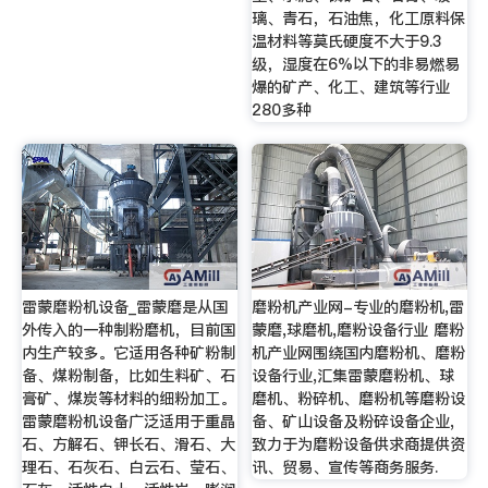
璃、青石，石油焦，化工原料保
温材料等莫氏硬度不大于9.3
级，湿度在6%以下的非易燃易
爆的矿产、化工、建筑等行业
280多种
雷蒙磨粉机设备_雷蒙磨是从国
磨粉机产业网-专业的磨粉机,雷
外传入的一种制粉磨机，目前国
蒙磨,球磨机,磨粉设备行业 磨粉
内生产较多。它适用各种矿粉制
机产业网围绕国内磨粉机、磨粉
备、煤粉制备，比如生料矿、石
设备行业,汇集雷蒙磨粉机、球
膏矿、煤炭等材料的细粉加工。
磨机、粉碎机、磨粉机等磨粉设
雷蒙磨粉机设备广泛适用于重晶
备、矿山设备及粉碎设备企业,
石、方解石、钾长石、滑石、大
致力于为磨粉设备供求商提供资
理石、石灰石、白云石、莹石、
讯、贸易、宣传等商务服务.