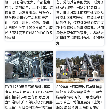
机)，具有磨粉比大、产品粒度
备，凭借其自身的优势，成为了
均匀、结构简单、工作可靠、维
砂石行业中不可缺少的磨粉设
修简便、运营费用经济等特点。
备，由于其加工的物料硬度以及
磨粉机(磨粉机)广泛运用于矿
环境地区相较恶劣，在加上长时
山、冶炼、建材、公路、铁路、
间的作业，造成该设备的使用过
水利和化学工业等众多部门，磨
程中有着较大的磨损情况，从而
粉抗压强度不超过320兆帕的各
导致出现卡石的现象，小编给大
种物料。
家讲解下式磨粉机作业中如何避
免
PYB1750毒重石粗碎机-哪里
2020年上海国际砂石与建筑废
有卖,哪里好便宜？PYB1750毒
物处置技术设备展览会 – 聚合
重石粗碎机-哪里有卖,哪里便
猫展会情况 时间： 展馆名称：
宜？磨粉机广东肇庆氧化铁黄磨
主办单位：博信通展览（上海）
粉设备年月日公司坚持科技与品
服务 展会介绍 上海砂石尾矿