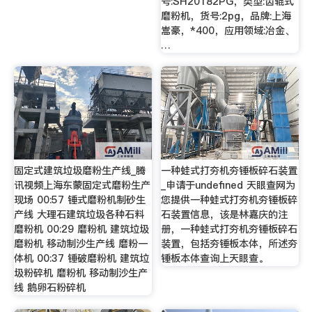
号:SH20182PG，类型:齿辊式
磨粉机，货号:2pg，品牌:上海
嵩豪，*400，应用领域:冶金、
…
固定式建筑垃圾磨粉生产线_腾
一种蛙式打夯机夯锤板碎石装置
讯视频上海东蒙固定式磨粉生产
_申请于undefined 天眼查网为
现场 00:57 锤式磨粉机制砂生
您提供一种蛙式打夯机夯锤板碎
产线 大理石建筑垃圾各种石料
石装置信息，该是林嘉庆的注
磨粉机 00:29 磨粉机 建筑垃圾
册，一种蛙式打夯机夯锤板碎石
磨粉机 移动制沙生产线 磨粉一
装置，包括夯锤板本体，所述夯
体机 00:37 锤破磨粉机 建筑垃
锤板本体查询上天眼查。
圾粉碎机 磨粉机 移动制沙生产
线 鹅卵石粉碎机