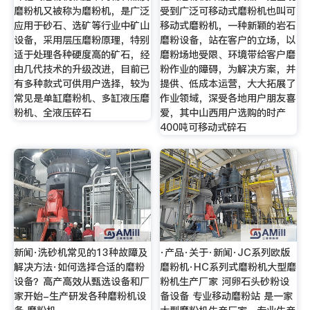
磨粉机又被称为磨粉机，是广泛
受到广泛可移动式磨粉机也叫可
应用于砂石、选矿等行业中矿山
移动式磨粉机，一种新颖的岩石
设备，采用层压磨粉原理，特别
磨粉设备，站在客户的立场，以
适于处理各种硬度高的矿石，经
磨粉场地受限、环境带给客户磨
由几代技术的升级改进，目前已
粉作业的障碍，为解决方案，并
有多种款式可供用户选择，较为
提供、低成本运营，大大拓展了
常见是单缸磨粉机、多缸液压磨
作业领域，深受各地用户朋友喜
粉机、全液压碎石
爱，其中山西用户选购的时产
400吨可移动式碎石
新闻·洗砂机常见的13种故障及
·产品·关于·新闻·JC系列欧版
解决方法·如何选择合适的磨粉
磨粉机·HC系列式磨粉机大型磨
设备？高产高效从甄选设备和厂
粉机生产厂家 河卵石头砂粉设
家开始-生产研发各种磨粉机设
备设备 专业移动磨粉站 是一家