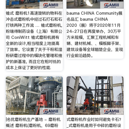
锥式 磨粉机1高速旋转的物料在
bauma CHINA Community展
冲击式磨粉机中经过石打石和石
名品汇 bauma CHINA
打铁两种工作流 … 锥式磨粉机,
2020（展）将于2020年11月
粉瑞得制药设备（上海）有限公
24-27日在再度举办，30万平
司 ConiWitt 锥式磨粉机拥有
方米规模，汇聚工程机械和车
全新的设计,相当程度上地提高
辆、建材机械、、模板脚手架、
了效率。它设置了关于干粉和湿
建筑设备等全球翘楚企业，呈现
粉研磨过程中的模块化管理和维
行业前沿趋势。
护的新基准, 而且它在相对低的
成本上保证了更好的性能.
|名优磨粉机生产基地 - 磨粉机
式磨粉机作业时如何避免卡石？
概述 磨粉机(磨粉机，69磨粉
_式磨粉机是用于中碎的磨粉设