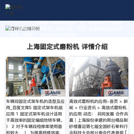
作为专业的 上海固定式磨粉机 制造厂家，我们致力于为您量
身定制高价值的粉体加工系统方案。获取厂家直销报价及技术
支持，请拨打：+8618037793862
上海固定式磨粉机 详情介绍
车辆段固定式架车机的选型及应
高效式磨粉机的应用-首页 > 新
用_百度文库5 固定式架车机组
闻 > 行业资讯 > 高效式磨粉机
应用 1 固定式架车机设计适用
的应用 动态： 共同发展 合作共
于高效率的固定编组地铁车辆。
赢｜上海股份承建的邢台精品制
） 2 对于车辆段检修库使用面
砂楼喜迎第七届全国砂石骨料行
积较大， ） 为提高检修效率，
业科技大会部分参会代表参观 [