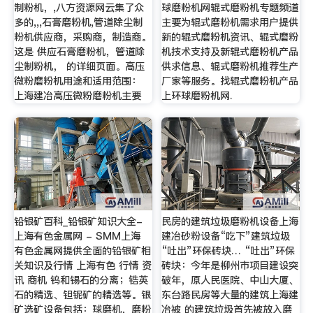
制粉机，,八方资源网云集了众
球磨粉机网辊式磨粉机专题频道
多的,,,石膏磨粉机,管道除尘制
主要为辊式磨粉机需求用户提供
粉机供应商，采购商，制造商。
新的辊式磨粉机资讯、辊式磨粉
这是 供应石膏磨粉机，管道除
机技术支持及新辊式磨粉机产品
尘制粉机， 的详细页面。高压
供求信息、辊式磨粉机推荐生产
微粉磨粉机用途和适用范围：
厂家等服务。找辊式磨粉机产品
上海建冶高压微粉磨粉机主要
上环球磨粉机网.
铅银矿百科_铅银矿知识大全-
民房的建筑垃圾磨粉机设备上海
上海有色金属网 - SMM上海
建冶砂粉设备“吃下”建筑垃圾
有色金属网提供全面的铅银矿相
“吐出”环保砖块… “吐出”环保
关知识及行情 上海有色 行情 资
砖块：今年是柳州市项目建设突
讯 商机 钨和锡石的分离；锆英
破年，原人民医院、中山大厦、
石的精选、钽铌矿的精选等。银
东台路民房等大量的建筑上海建
矿选矿设备包括：球磨机，磨粉
冶被 的建筑垃圾首先被放入磨