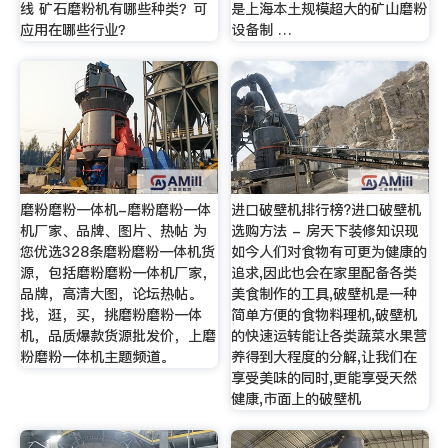
线 矿石磨粉机有哪些种类？可
是上海本土规模超大的矿山磨粉
应用在哪些行业？
设备制 …
磨粉磨粉一体机-磨粉磨粉一体
进口破壁机排行榜?进口破壁机
机厂家、品牌、图片、热帖 为
选购方法 - 房天下装修知识现
您优选328条磨粉磨粉一体机货
如今人们对食物有可更为健康的
源，包括磨粉磨粉一体机厂家，
追求,因此也会在家里配备各类
品牌，高清大图，论坛热帖。
美食制作的工具,破壁机是一种
找，逛，买，挑磨粉磨粉一体
简单方便的食物料理机,破壁机
机，品质爆款货源批发价，上磨
的快速运转能让各类蔬菜水果营
粉磨粉一体机主题频道。
养得到大程度的分解,让我们在
享受美味的同时,更能享受天然
健康,市面上的破壁机