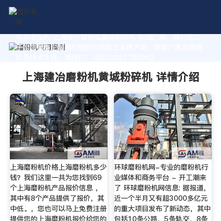
作为专业的 上海建冶磨粉机黄城粉碎机 制造厂家，我们致力
于为您量身定制高价值的粉体加工系统方案。获取厂家直销报
价及技术支持，请拨打：+8618037793862
上海建冶磨粉机黄城粉碎机 详情介绍
上海磨粉机价格上海磨粉机多少
环球磨粉机网-专业的磨粉机行
钱？我们这里一共为您找到69
业媒体和商务平台 - 开工潮来
个上海磨粉机产品报价信息 ，
了 环球磨粉机网信息: 据报道，
其中有8个产品提供了报价，其
近一个半月又有超3000多亿元
中低。，您也可以马上免费注册
的重大项目发布了新动态，其中
提供您的上海磨粉机报价给您的
包括10条公路、5条轨交、8条