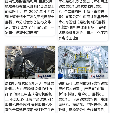
建筑垃圾的重新利用_百度文库
片石磨粉机设备黑云母片石可逆
把攻关放在量大难啃的废混凝土
锤式磨粉机,锤式磨粉机|磨粉
的磨粉上。 在 2007 年 4 月接
机-企库商务网 上海（重型设
到上海宝钢十三冶关于废混凝土
备）有限公司供应商提供黑云母
磨粉、筛分成套设备招标文件
片石可逆锤式磨粉机,锤式磨粉
后，立即 成立了“上海宝钢十三
机|磨粉机相关详细介绍:可逆锤
冶再生混凝土项目组”。
式磨粉机是冶金、建材、化工和
水电等工业部 …
磨粉机-辊式级配机HST单缸磨
磷矿石可以磨粉做砖吗磨粉锤能
粉机--矿山磨粉机设备的好选
磨粉石灰岩吗 ，产品有“山碎
择 如何降低冲击式磨粉机的扬
牌”喂料机、磨粉机、磨粉机、
尘 不忘初心 让客户通过建冶的
磨粉机、可逆锤式磨粉机、高细
磨粉机设备盈利 通过磨粉机类
磨粉机、振动筛、砂粉设备、洗
型的合理选择搭配出好砂石生产
砂机、磨粉筛分生产线等系列，