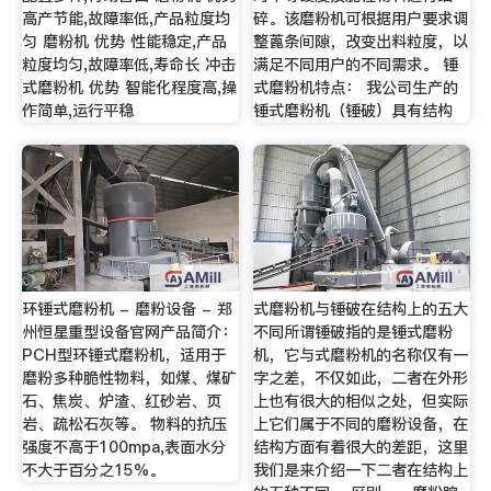
高产节能,故障率低,产品粒度均
碎。该磨粉机可根据用户要求调
匀 磨粉机 优势 性能稳定,产品
整蓖条间隙，改变出料粒度，以
粒度均匀,故障率低,寿命长 冲击
满足不同用户的不同需求。 锤
式磨粉机 优势 智能化程度高,操
式磨粉机特点： 我公司生产的
作简单,运行平稳
锤式磨粉机（锤破）具有结构
环锤式磨粉机 - 磨粉设备 - 郑
式磨粉机与锤破在结构上的五大
州恒星重型设备官网产品简介：
不同所谓锤破指的是锤式磨粉
PCH型环锤式磨粉机，适用于
机，它与式磨粉机的名称仅有一
磨粉多种脆性物料，如煤、煤矿
字之差，不仅如此，二者在外形
石、焦炭、炉渣、红砂岩、页
上也有很大的相似之处，但实际
岩、疏松石灰等。 物料的抗压
上它们属于不同的磨粉设备，在
强度不高于100mpa,表面水分
结构方面有着很大的差距，这里
不大于百分之15%。
我们是来介绍一下二者在结构上