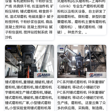
设备 有机肥粉碎机 干粉砂浆生
式磨粉机|石头磨粉机-上海科利
产线 鸡粪烘干机 低温油炸机 矿
（clirik）专业生产磨粉机和磨
粉压球机 锤式磨粉机 粮食烘干
粉机以及相关设备，自主研发了
机 湿式球磨机 电磁流量计 腻子
超细磨粉机、微粉磨、新型的雷
粉搅拌机 干粉砂浆包装机 商品
蒙磨机等。磨粉机主要有磨粉机
混凝土搅拌站 混凝土搅拌站 腻
（磨粉机）、锤式磨粉机（锤
子粉包装机 搅拌站控制系统 筛
破），种类齐全，。
沙机
锤式磨粉机,重锤破,锤破机,锤式
PC系列锤式磨粉机 环保重锤矿
磨粉机,锤式磨粉机,锤式磨粉机
石锤破机 移动式小锤破打砂
宇峰机械生产锤式磨粉机,锤破,
PC系列锤式磨粉机 环保重锤矿
锤式磨粉机,锤破机,锤式磨粉机,
石锤破机 移动式小锤破打砂机
锤式磨粉机厂家,小型锤式磨粉
生产线，磨粉机，这里云集了众
机,小型实验室用锤式磨粉机等
多的供应商，采购商，制造商。