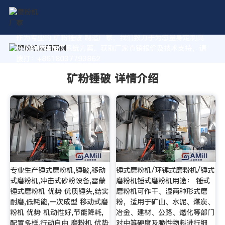
作为专业的 矿粉锤破 制造厂家，我们致力于为您量身定制高
价值的粉体加工系统方案。获取厂家直销报价及技术支持，请
拨打：+8618037793862
矿粉锤破 详情介绍
专业生产锤式磨粉机,锤破,移动
锤式磨粉机/环锤式磨粉机/锤式
式磨粉机,冲击式砂粉设备,雷蒙
磨粉机锤式磨粉机用途： 锤式
锤式磨粉机 优势 优质锤头,结实
磨粉机可作干、湿两种形式磨
耐磨,低耗能,一次成型 移动式磨
粉，适用于矿山、水泥、煤炭、
粉机 优势 机动性好,节能降耗,
冶金、建材、公路、燃化等部门
配置多样,行动自由 磨粉机 优势
对中等硬度及脆性物料进行细