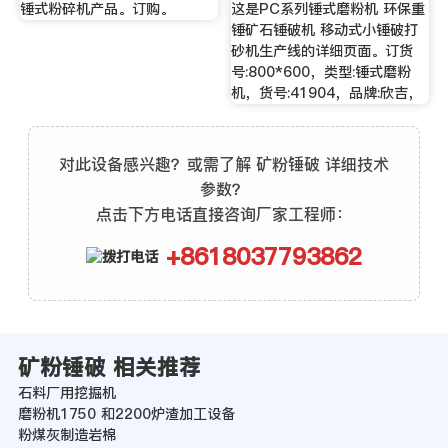
锤式粉碎机产品。订购。
这是PC系列锤式磨粉机 环保重
锤矿石锤破机 移动式小锤破打
砂机生产线的详细页面。订货
号:800*600，类型:锤式磨粉
机，货号:41904，品牌:欣吉，
对此设备感兴趣？或需了解 矿粉锤破 详细技术
参数？
点击下方电话直接咨询厂家工程师：
+8618037793862
矿粉锤破 相关推荐
石料厂用挖掘机
磨粉机1750 和2200炉渣加工设备
粉煤灰制造岩棉