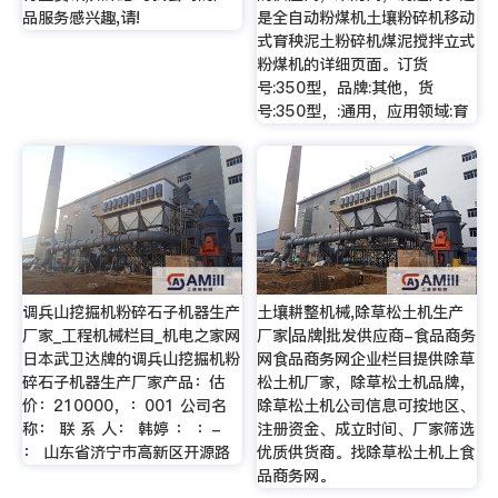
品服务感兴趣,请!
是全自动粉煤机土壤粉碎机移动
式育秧泥土粉碎机煤泥搅拌立式
粉煤机的详细页面。订货
号:350型，品牌:其他，货
号:350型，:通用，应用领域:育
调兵山挖掘机粉碎石子机器生产
土壤耕整机械,除草松土机生产
厂家_工程机械栏目_机电之家网
厂家|品牌|批发供应商-食品商务
日本武卫达牌的调兵山挖掘机粉
网食品商务网企业栏目提供除草
碎石子机器生产厂家产品：估
松土机厂家，除草松土机品牌，
价：210000，：001 公司名
除草松土机公司信息可按地区、
称： 联 系 人： 韩婷 ： ：-
注册资金、成立时间、厂家筛选
： 山东省济宁市高新区开源路
优质供货商。找除草松土机上食
品商务网。