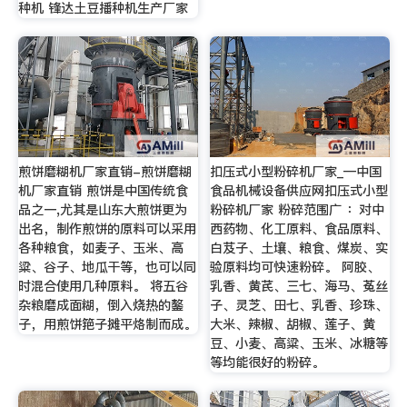
种机 锋达土豆播种机生产厂家
煎饼磨糊机厂家直销-煎饼磨糊
扣压式小型粉碎机厂家_—中国
机厂家直销 煎饼是中国传统食
食品机械设备供应网扣压式小型
品之一,尤其是山东大煎饼更为
粉碎机厂家 粉碎范围广 ：对中
出名，制作煎饼的原料可以采用
西药物、化工原料、食品原料、
各种粮食，如麦子、玉米、高
白芨子、土壤、粮食、煤炭、实
粱、谷子、地瓜干等，也可以同
验原料均可快速粉碎。 阿胶、
时混合使用几种原料。 将五谷
乳香、黄芪、三七、海马、菟丝
杂粮磨成面糊，倒入烧热的鏊
子、灵芝、田七、乳香、珍珠、
子，用煎饼筢子摊平烙制而成。
大米、辣椒、胡椒、莲子、黄
豆、小麦、高粱、玉米、冰糖等
等均能很好的粉碎。