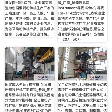
批发|制造|供应商- 企业黄页频
牌_厂家_仪器信息网 -
道为您搜索到粉碎机生产厂家的
Instrument寻找 粉碎机 寻找
工商注册年份、员工人数、年生
FSI-114型的粉碎机,农牧渔业
产量、年营业额、信用记录、和
部扶沟科学仪器厂生产的,但是
质量认证证书等相关企业信息。
现在找不到该厂了,如果有高手
为您采购粉碎机产品，提供供求
知道该仪器的任何信息,请告之,
信息、交易记录等企业详情。
谢谢!(求购5台) 品牌： 安捷伦
： 20万-50万
固定式大型tmr搅拌机 全日粮
全自动粉煤机土壤粉碎机移动式
粉碎搅拌机厂家直销_参数_图片
育秧泥土粉碎机煤泥搅拌立式
曲阜润丰机械有限公司提供固定
全自动粉煤机土壤粉碎机移动式
式大型tmr搅拌机 全日粮粉碎
育秧泥土粉碎机煤泥搅拌立式粉
搅拌机厂家直销图片,技术文章,
煤机，粉碎机，这里云集了众多
行业资讯,如果您对我公司的产
的供应商，采购商，制造商。这