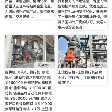
产量、年营业额、信用记录、和
具有良好的市场信誉，专业的销
质量认证证书等相关企业信息。
售和技术服务团队，凭着经营土
为您采购粉碎机产品，提供供求
壤粉碎机系列多年经验，熟悉并
信息、交易记录 …
了土壤粉碎机系列市场行情，迎
得了国内外厂商的认可，欢迎来
电来涵洽谈交流！
旋耕机_开沟机_粉碎机_颗粒
土壤粉碎机-土壤粉碎机品牌、
机–【曲阜市锋达机械营销部】
图片、排行榜 - 土壤粉碎机品
￥3600.00 粉碎秸秆的粉碎机
牌/图片/
卖家 曲阜锋达 ￥1900.00 颗
粒机 锋达品牌自动化饲料颗粒
机 ￥5500.00 开沟机 锋达大
型开沟机设备原理 ￥5100.00
大葱种植开沟机 ￥1万 土豆播