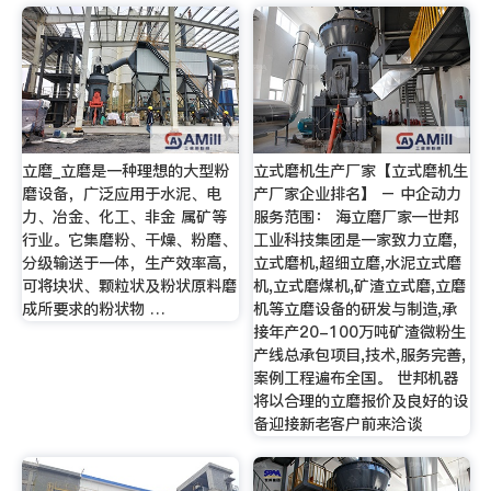
立磨_立磨是一种理想的大型粉
立式磨机生产厂家【立式磨机生
磨设备，广泛应用于水泥、电
产厂家企业排名】 – 中企动力
力、冶金、化工、非金 属矿等
服务范围： 海立磨厂家—世邦
行业。它集磨粉、干燥、粉磨、
工业科技集团是一家致力立磨,
分级输送于一体，生产效率高，
立式磨机,超细立磨,水泥立式磨
可将块状、颗粒状及粉状原料磨
机,立式磨煤机,矿渣立式磨,立磨
成所要求的粉状物 …
机等立磨设备的研发与制造,承
接年产20-100万吨矿渣微粉生
产线总承包项目,技术,服务完善,
案例工程遍布全国。 世邦机器
将以合理的立磨报价及良好的设
备迎接新老客户前来洽谈