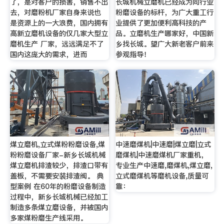
了，是对客户的损害，销售不出
长城机械立磨机已经成为同行业
去，对磨粉机厂家自身来说也
粉磨设备的标杆，为广大重工行
是资源上的一大浪费，国内拥有
业提供了更加便利高科技的产
高新立磨机设备的仅几家大型立
品。立磨机生产哪家好，中国新
磨机生产 厂家，远远满足不了
乡找长城。望广大新老客户前来
国内这庞大的需求，进而
参观指导！
煤立磨机,立式煤粉粉磨设备,煤
中速磨煤机|中速磨|煤立磨|立式
粉粉磨设备厂家-新乡长城机械
磨煤机|中速磨煤机厂家重机，
煤立磨机排渣较少，排渣口带有
专业生产中速磨,磨煤机,煤立磨,
盖板，不需要安装排渣阀。 典
立式磨煤机等磨机设备,质量可
型案例 在60年的粉磨设备制造
靠：
过程中，新乡长城机械已经加工
制造多条煤立磨设备，并被国内
多家煤粉磨生产线采用。