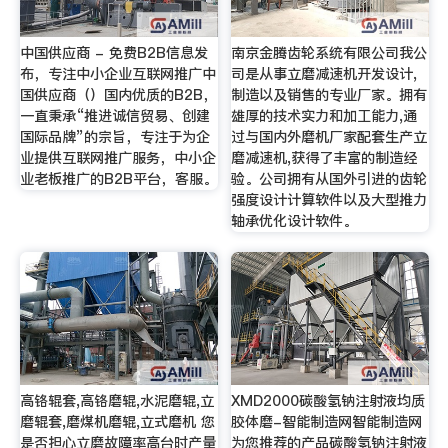
中国供应商 - 免费B2B信息发
南京金腾齿轮系统有限公司我公
布，专注中小企业互联网推广中
司是从事立磨减速机开发设计,
国供应商（）国内优质的B2B，
制造以及销售的专业厂家。拥有
一直秉承“推进诚信贸易、创建
雄厚的技术实力和加工能力,通
国际品牌”的宗旨，专注于为企
过与国内外磨机厂家配套生产立
业提供互联网推广服务，中小企
磨减速机,获得了丰富的制造经
业老板推广的B2B平台，客服。
验。公司拥有从国外引进的齿轮
强度设计计算软件以及大型推力
轴承优化设计软件。
高铬辊套,高铬磨辊,水泥磨辊,立
XMD2000碳酸氢钠注射液均质
磨辊套,磨煤机磨辊,立式磨机 您
胶体磨-智能制造网智能制造网
是否担心立磨故障率高台时产量
为您推荐的产品碳酸氢钠注射液