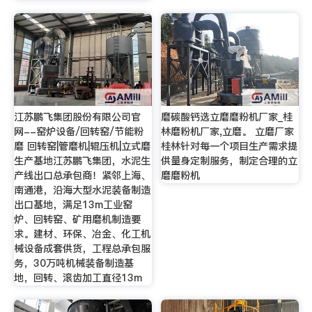
江苏鹏飞集团股份有限公司官
磨碳酸钙选立磨磨粉机厂家_桂
网--窑炉设备/回转窑/节能粉
林磨粉机厂家,立磨。 立磨厂家
磨 回转窑|管磨机|辊压机|立式磨
桂林针对每一个项目生产需求提
生产基地江苏鹏飞集团，水泥生
供量身定制服务，制定合理的立
产线出口总承包商！紧邻上海、
磨磨粉机
南通港，沿海大型水泥装备制造
出口基地，满足13m工业窑
炉、回转窑、矿用磨机制造要
求。建材、环保、冶金、化工机
械设备成套供货，工程总承包服
务，30万吨机械装备制造基
地，回转、滚齿加工直径13m