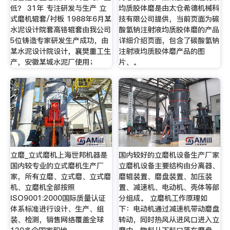
低？ 31年 专注研发与生产 立
均质胶体磨是由太仓希德机械科
式磨机辊套/衬板 1988年6月某
技有限公司提供，当前页面为碳
水泥设计院套高铬辊套由我公司
酸氢钠注射液均质胶体磨的产品
5位铸造专家研发生产成功，由
详细介绍页面，包含了碳酸氢钠
某水泥设计院设计，襄樊重工生
注射液均质胶体磨产品的图
产，安徽某城水泥厂使用；
片、。
立磨_立式磨机上海世邦机器是
国内较好的立磨机设备生产厂家
国内较专业的立式磨机生产厂
立磨机设备主要结构由分离器、
家，所有立磨、立式磨、立式磨
磨辊装置、磨盘装置、加压装
机、立磨机全部按照
置、减速机、电动机、壳体等部
ISO9001:2000国际质量认证
分组成。 立磨机工作原理如
体系标准进行设计、生产、组
下：电动机通过减速机带动磨盘
装、检测，销售网络覆盖全球
转动，同时热风从进风口进入立