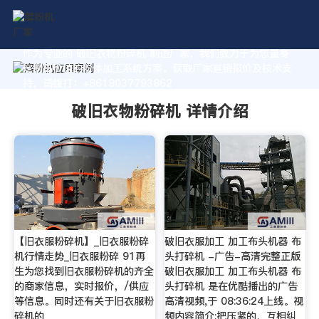
作为专业的 破旧衣物粉碎机 制造厂家，我们致力于为您量身
定制高价值的粉体加工系统方案。获取厂家直销报价及技术支
持，请拨打：+8618037793862
破旧衣物粉碎机 详情介绍
【旧衣服粉碎机】_旧衣服粉碎
破旧衣服加工 加工布头机器 布
机行情走势_旧衣服粉碎 91再
头打碎机 -广告-高清完整正版
生为您找到旧衣服粉碎机的齐全
破旧衣服加工 加工布头机器 布
的商家信息，实时报价，/供应
头打碎机 是在优酷播出的广告
等信息。同时还有关于旧衣服粉
高清视频,于 08:36:24上线。视
碎机的
频内容简介:把压紧的、互相纠