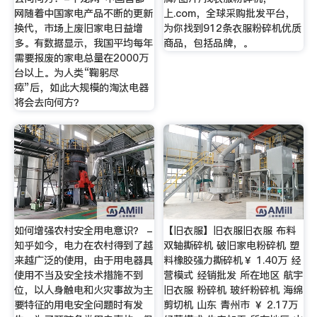
网随着中国家电产品不断的更新
上.com，全球采购批发平台，
换代，市场上废旧家电日益增
为你找到912条衣服粉碎机优质
多。有数据显示，我国平均每年
商品，包括品牌，。
需要报废的家电总量在2000万
台以上。为人类“鞠躬尽
瘁”后，如此大规模的淘汰电器
将会去向何方？
如何增强农村安全用电意识？ -
【旧衣服】旧衣服旧衣服 布料
知乎如今，电力在农村得到了越
双轴撕碎机 破旧家电粉碎机 塑
来越广泛的使用，由于用电器具
料橡胶强力撕碎机￥ 1.40万 经
使用不当及安全技术措施不到
营模式 经销批发 所在地区 航宇
位，以人身触电和火灾事故为主
旧衣服 粉碎机 玻纤粉碎机 海绵
要特征的用电安全问题时有发
剪切机 山东 青州市 ￥ 2.17万