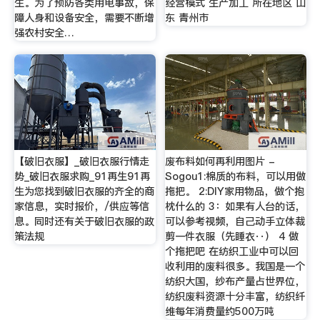
生。为了预防各类用电事故，保
经营模式 生产加工 所在地区 山
障人身和设备安全，需要不断增
东 青州市
强农村安全…
【破旧衣服】_破旧衣服行情走
废布料如何再利用图片 -
势_破旧衣服求购_91再生91再
Sogou1:棉质的布料，可以用做
生为您找到破旧衣服的齐全的商
拖把。 2:DIY家用物品，做个抱
家信息，实时报价，/供应等信
枕什么的 3：如果有人台的话，
息。同时还有关于破旧衣服的政
可以参考视频，自己动手立体裁
策法规
剪一件衣服（先睡衣··） 4 做
个拖把吧 在纺织工业中可以回
收利用的废料很多。我国是一个
纺织大国，纱布产量占世界位，
纺织废料资源十分丰富，纺织纤
维每年消费量约500万吨