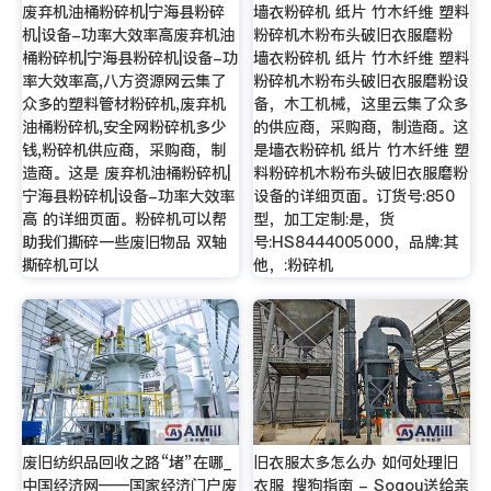
废弃机油桶粉碎机|宁海县粉碎
墙衣粉碎机 纸片 竹木纤维 塑料
机|设备-功率大效率高废弃机油
粉碎机木粉布头破旧衣服磨粉
桶粉碎机|宁海县粉碎机|设备-功
墙衣粉碎机 纸片 竹木纤维 塑料
率大效率高,八方资源网云集了
粉碎机木粉布头破旧衣服磨粉设
众多的塑料管材粉碎机,废弃机
备，木工机械，这里云集了众多
油桶粉碎机,安全网粉碎机多少
的供应商，采购商，制造商。这
钱,粉碎机供应商，采购商，制
是墙衣粉碎机 纸片 竹木纤维 塑
造商。这是 废弃机油桶粉碎机|
料粉碎机木粉布头破旧衣服磨粉
宁海县粉碎机|设备-功率大效率
设备的详细页面。订货号:850
高 的详细页面。粉碎机可以帮
型，加工定制:是，货
助我们撕碎一些废旧物品 双轴
号:HS8444005000，品牌:其
撕碎机可以
他，:粉碎机
废旧纺织品回收之路“堵”在哪_
旧衣服太多怎么办 如何处理旧
中国经济网——国家经济门户废
衣服_搜狗指南 - Sogou送给亲