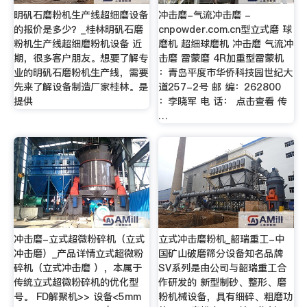
明矾石磨粉机生产线超细磨设备
冲击磨-气流冲击磨 -
的报价是多少？_桂林明矾石磨
cnpowder.com.cn型立式磨 球
粉机生产线超细磨粉机设备 近
磨机 超细球磨机 冲击磨 气流冲
期，很多客户朋友。想要了解专
击磨 雷蒙磨 4R加重型雷蒙机
业的明矾石磨粉机生产线，需要
：青岛平度市华侨科技园世纪大
先来了解设备制造厂家桂林。是
道257-2号 邮 编：262800
提供
：李晓军 电 话： 点击查看 传
…
冲击磨-立式超微粉碎机（立式
立式冲击磨粉机_韶瑞重工-中
冲击磨）_产品详情立式超微粉
国矿山破磨筛分设备知名品牌
碎机（立式冲击磨 ），本属于
SV系列是由公司与韶瑞重工合
传统立式超微粉碎机的优化型
作研发的 新型制砂、整形、磨
号。 FD解聚机>> 设备<5mm
粉机械设备，具有细碎、粗磨功