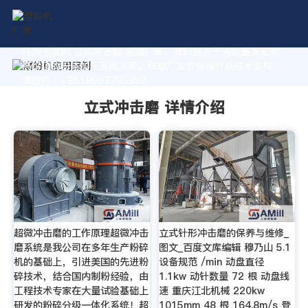
作为专业的 立式冲击磨 制造厂家，我们致力于为您量身定制
高价值的粉体加工系统方案。获取厂家直销报价及技术支持，
请拨打：+8618037793862
立式冲击磨 详情介绍
超微冲击磨的工作原理超微冲击
立式针形冲击磨的保养与维修_
磨系统是我公司在多年生产粉碎
图文_百度文库编辑 穆乃山 5.1
机的基础上，引进美国的先进粉
设备规范 /min 动盘直径
碎技术，结合国内制粉经验，由
1.1kw 动针数量 72 根 动盘线
工程技术专家在大量试验基础上
速 重庆江北机械 220kw
研发的粉碎分级一体化系统！超
1015mm 48 根 164.8m/s 登