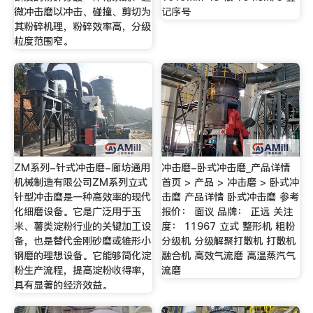
微冲击磨以冲击、碰撞、剪切为
记序号
其粉碎机理，粉碎效率高，分级
粒度范围窄。
ZM系列-针式冲击磨-廊坊通用
冲击磨-卧式冲击磨_产品详情
机械制造有限公司ZM系列立式
首页 > 产品 > 冲击磨 > 卧式冲
针型冲击磨是一种高效率的现代
击磨 产品详情 卧式冲击磨 参考
化细磨设备。它是广泛用于玉
报价： 面议 品牌： 正远 关注
米、薯类淀粉行业的关键加工设
度： 11967 立式 整形机 粗粉
备，也是替代金刚砂磨或锥形小
分级机 分级解聚打散机 打散机
钢磨的理想设备。它能够简化淀
融合机 高效气流磨 高温蒸汽气
粉生产流程，提高淀粉收得率，
流磨
具有显著的经济效益。