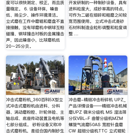
度可以很快测定、校正，而且质
开发研制的一种制砂设备，具有
量稳定。 6. 设备环保，噪音
进料粒度大，成砂率高的特点，
低、扬尘少、操作环境清洁。
可作为二破在细碎和粗磨之间较
立式磨在工作中磨辊和磨盘不直
宽范围使用。 立式冲击式是砂
接接触，没有球磨机中钢球互相
石材料制造业粒形调整和粒度调
碰撞、钢球撞击衬板的金属撞击
整 …
声，因此噪音小，比球磨机低
20～25分贝。
冲击式磨粉机_360百科5X型立
冲击磨-精细冲击粉碎机 UPZ_
式冲击式磨粉机由进料、分料
产品详情设备——精细冲击机械
器、涡动磨粉腔、叶轮体验、主
磨UPZ 微米分级机 MS 湿法筛
轴总成、底座传动装置及电机等
分仪VBL-F 曲管分级机MZM
七部分组成。 砂粉设备又称冲
螺旋气流磨50AS 宽腔针盘磨
击式磨粉机，是结合国内制砂生
CW 超细分级机TTC 立式辊轮