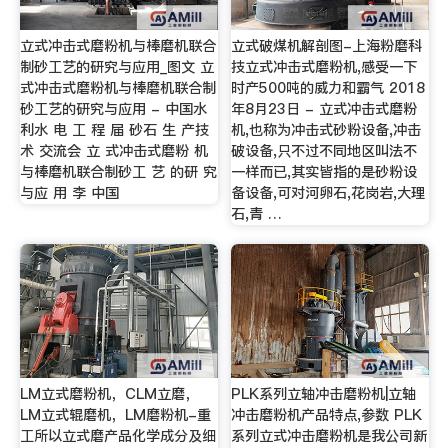
立式冲击式磨粉机与棒磨机联合
立式破煤机解剖图-上海粉磨科
制砂工艺的研究与应用_图文 立
技立式冲击式磨粉机,感受一下
式冲击式磨粉机与棒磨机联合制
时产500吨的威力和霸气 2018
砂工艺的研究与应用 - 中国水
年8月23日 - 立式冲击式磨粉
利水 电 工 程 届 砂石 生 产技
机,也称为冲击式砂粉设备,冲击
术 交流会 立 式冲击式磨粉 机
破设备,只不过不同地区叫法不
与棒磨机联合制砂工 艺 的研 究
一样而已,其实皆指的是砂粉设
与应 用 李 中国
备设备,可对河卵石,花岗岩,大理
石,青 …
LM立式磨粉机，CLM立磨，
PLK系列立轴冲击磨粉机|立轴
LM立式辊磨机，LM磨粉机-重
冲击磨粉机产品特点,参数 PLK
工所以立式磨产品化学成分及细
系列立式冲击磨粉机是我公司新