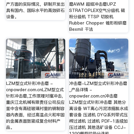
产方面的实际情况，研制开发出
磨AWM 超细冲击磨UPZ
具有国内、国际水平的高效碎石
STRATOPLEX空气分级机 碳
设备。
粉分级机 TTSP 切胶机
Rubber Chopper 锥形粉碎磨
Bexmil 干法
LZM型立式针形冲击磨 -
冲击磨-LZM型立式针形冲击磨
cnpowder.com.cnLZM型立式
_产品详情 -
针形冲击磨,工作原理对撞冲击,
cnpowder.com.cn冲击磨
重庆江北机械有限责任公司反应
LZM型立式针形冲击磨 其他分
釜中含有高硅玻璃衬里的钢制容
离设备 WT离心污泥浓缩脱水成
器内表面，经过高温点火和牢固
套设备 压滤机 DYQ系列带式压
的金属表面致密成复合材料产
榨过滤机 过滤机 PDF-1连续加
品。
压过滤机 其他选矿设备 CCJ-
1200餐厨垃圾分选机