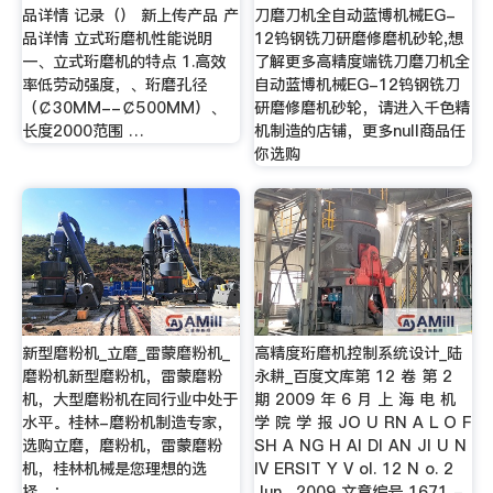
品详情 记录（） 新上传产品 产
刀磨刀机全自动蓝博机械EG-
品详情 立式珩磨机性能说明
12钨钢铣刀研磨修磨机砂轮,想
一、立式珩磨机的特点 1.高效
了解更多高精度端铣刀磨刀机全
率低劳动强度，、珩磨孔径
自动蓝博机械EG-12钨钢铣刀
（￠30MM--￠500MM）、
研磨修磨机砂轮，请进入千色精
长度2000范围 …
机制造的店铺，更多null商品任
你选购
新型磨粉机_立磨_雷蒙磨粉机_
高精度珩磨机控制系统设计_陆
磨粉机新型磨粉机，雷蒙磨粉
永耕_百度文库第 12 卷 第 2
机，大型磨粉机在同行业中处于
期 2009 年 6 月 上 海 电 机
水平。桂林-磨粉机制造专家，
学 院 学 报 JO U RN A L O F
选购立磨，磨粉机，雷蒙磨粉
SH A NG H AI DI AN JI U N
机，桂林机械是您理想的选
IV ERSIT Y V ol. 12 N o. 2
择。：
Jun . 2009 文章编号 1671 -