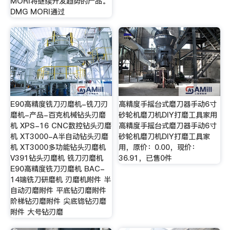
MORI将继续开发趋势的产品。
DMG MORI通过
E90高精度铣刀刃磨机-铣刀刃
高精度手摇台式磨刀器手动6寸
磨机-产品-百克机械钻头刃磨
砂轮机磨刀机DIY打磨工具家用
机 XPS-16 CNC数控钻头刃磨
高精度手摇台式磨刀器手动6寸
机 XT3000-A半自动钻头刃磨
砂轮机磨刀机DIY打磨工具家
机 XT3000多功能钻头刃磨机
用，原价：0.00，现价：
V391钻头刃磨机 铣刀刃磨机
36.91，已售0件
E90高精度铣刀刃磨机 BAC-
14端铣刀研磨机 刃磨机附件 半
自动刃磨附件 平底钻刃磨附件
阶梯钻刃磨附件 尖底锪钻刃磨
附件 大号钻刃磨