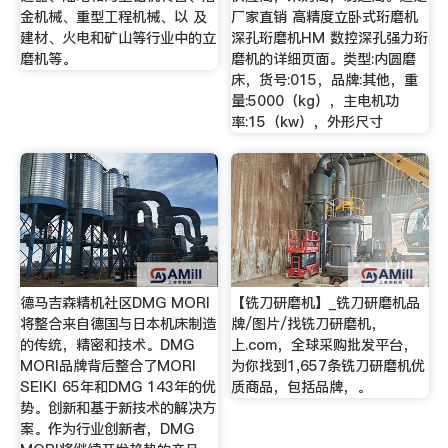
金机械、重型工程机械、以 及
厂家直销 高精度立卧式珩磨机
建材、火电和矿山等行业中的立
深孔珩磨机HM 数控深孔强力珩
磨机等。
磨机的详细页面。类型:内圆磨
床，货号:015，品牌:其他，重
量:5000（kg），主电机功
率:15（kw），外形尺寸
德马吉森精机社区DMG MORI
【铣刀研磨机】_铣刀研磨机品
将整合来自德国与日本机床制造
牌/图片/找铣刀研磨机，
的传统，精密和技术。DMG
上.com，全球采购批发平台，
MORI品牌背后整合了MORI
为你找到1,657条铣刀研磨机优
SEIKI 65年和DMG 143年的优
质商品，包括品牌，。
势。创新和基于新技术的解决方
案。作为行业创新者，DMG