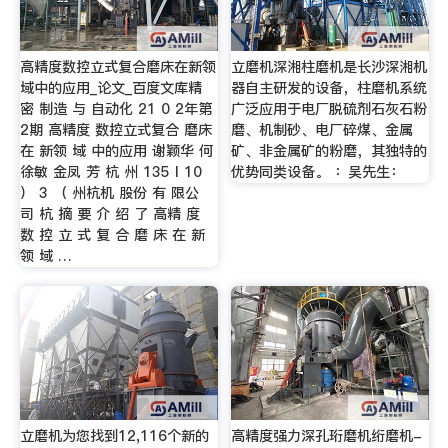
高精度数控立式复合磨床在新领
立磨机深湘柱磨机是长沙深湘机
域中的应用_论文_百度文库精
器自主研发的设备，柱磨机系统
密 制造 与 自动化 21 0 2年第
广泛应用于电厂脱硫剂石灰石粉
2期 高精度 数控立式复合 磨床
磨、机制砂、电厂碎煤、金属
在 新领 域 中的应用 谢颖华 何
矿、非金属矿的粉磨，其独特的
徐敏 金凤 芳 杭 州 135 I 10
优势同类设备。 ：吴先生：
） 3 （ 州杭机 股份 有 限公
司 杭 摘 要 介 绍 了 高精 度
数 控 立 式 复 合 磨 床 在 新
领 域 …
立磨机为您找到12,116个新的
高精度强力深孔珩磨机绗磨机-