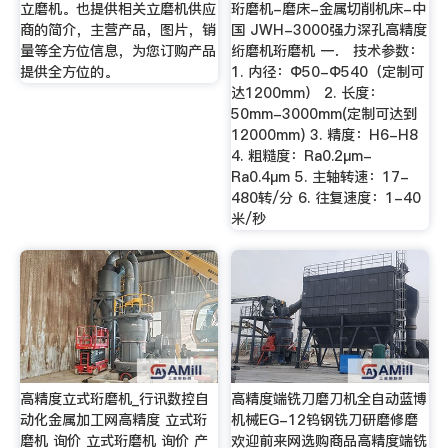
立磨机。也提供相关立磨机供应
珩磨机-磨床-金属切削机床-中
商的简介，主营产品，图片，销
国 JWH-3000强力深孔高精度
量等全方位信息，为您订购产品
绗磨机珩磨机 一． 技术参数：
提供全方位的。
1. 内径：Φ50-Φ540（定制可
达1200mm） 2. 长度：
50mm-3000mm(定制可达到
12000mm) 3. 精度：H6-H8
4. 粗糙度：Ra0.2μm-
Ra0.4μm 5. 主轴转速：17-
480转/分 6. 往复速度：1-40
米/秒
高精度立式珩磨机_行讯数控自
高精度端铣刀磨刀机全自动蓝博
动化金属加工网高精度 立式珩
机械EG-12钨钢铣刀研磨修磨
磨机 询价 立式珩磨机 询价 产
欢迎前来网选购商品高精度端铣