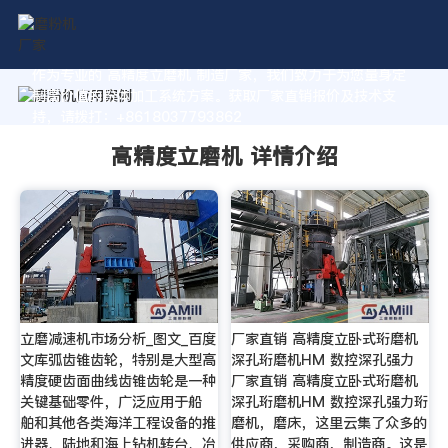
作为专业的 高精度立磨机 制造厂家，我们致力于为您量身定
制高价值的粉体加工系统方案。获取厂家直销报价及技术支
持，请拨打：+8618037793862
高精度立磨机 详情介绍
立磨减速机市场分析_图文_百度
厂家直销 高精度立卧式珩磨机
文库弧齿锥齿轮，特别是大型高
深孔珩磨机HM 数控深孔强力
精度硬齿面曲线齿锥齿轮是一种
厂家直销 高精度立卧式珩磨机
关键基础零件，广泛应用于船
深孔珩磨机HM 数控深孔强力珩
舶和其他各类海洋工程设备的推
磨机，磨床，这里云集了众多的
进器、陆地和海上钻机转台、冶
供应商，采购商，制造商。这是