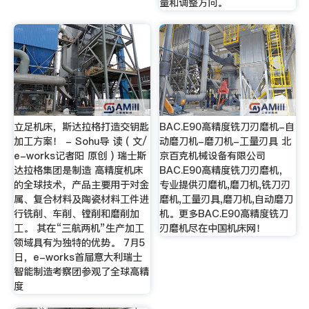
量和调整方向。
立足机床，斯达拉格打造交钥匙
BAC.E90高精度铣刀刃磨机-自
加工方案！ - Sohu导 读 ( 文/
动磨刀机-磨刀机-工量刃具 北
e-works记者阳 原创 ) 瑞士斯
京百克机械设备有限公司
达拉格集团是制造 高精度机床
BAC.E90高精度铣刀刃磨机，
的全球技术，产品主要用于对金
专业提供刃磨机,磨刀机,铣刀刃
属、复合材料及陶瓷材料工件进
磨机,工量刃具,磨刀机,自动磨刀
行铣削、车削、镗削和磨削加
机。更多BAC.E90高精度铣刀
工。 其在“三航两机”生产加工
刃磨机尽在中国机床网！
领域具有为独特的优势。 7月5
日，e-works首届意大利瑞士
智能制造考察团参观了全球高精
度