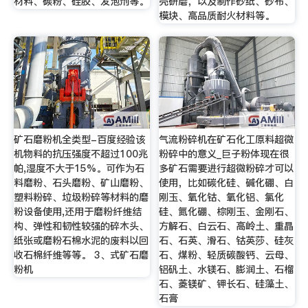
材料、碳粉、硅胶、发泡剂等。
壳研磨，以及制作砂纸、砂布、
模块、高品质耐火材料等。
矿石磨粉机全类型-百度经验该
气流粉碎机在矿石化工原料超微
机物料的抗压强度不超过100兆
粉碎中的意义_巨子粉体现在很
帕,湿度不大于15%。可作为石
多矿石需要进行超微粉碎才可以
料磨粉、石头磨粉、矿山磨粉、
使用，比如碳化硅、碱化硼、白
塑料粉碎、垃圾粉碎等材料的磨
刚玉、氧化钴、氧化铝、氯化
粉设备使用,还用于磨粉纤维结
硅、氮化硼、棕刚玉、金刚石、
构、弹性和韧性较强的碎木头、
方解石、白云石、高岭土、重晶
纸张或磨粉石棉水泥的废料以回
石、石英、滑石、钴英莎、硅灰
收石棉纤维等等。 3、式矿石磨
石、煤粉、轻质碳酸钙、云母、
粉机
铝矾土、水镁石、膨润土、石榴
石、菱镁矿、钾长石、硅藻土、
石膏