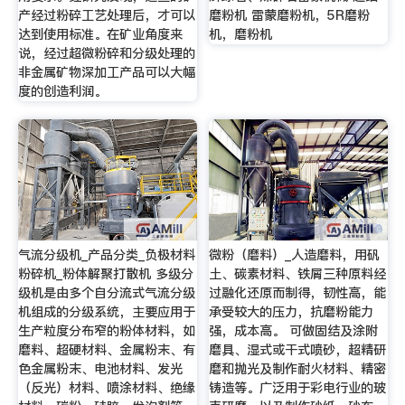
产经过粉碎工艺处理后，才可以
磨粉机 雷蒙磨粉机，5R磨粉
达到使用标准。在矿业角度来
机，磨粉机
说，经过超微粉碎和分级处理的
非金属矿物深加工产品可以大幅
度的创造利润。
气流分级机_产品分类_负极材料
微粉（磨料）_人造磨料，用矾
粉碎机_粉体解聚打散机 多级分
土、碳素材料、铁屑三种原料经
级机是由多个自分流式气流分级
过融化还原而制得，韧性高，能
机组成的分级系统，主要应用于
承受较大的压力，抗磨粉能力
生产粒度分布窄的粉体材料，如
强，成本高。 可做固结及涂附
磨料、超硬材料、金属粉末、有
磨具、湿式或干式喷砂，超精研
色金属粉末、电池材料、发光
磨和抛光及制作耐火材料、精密
（反光）材料、喷涂材料、绝缘
铸造等。广泛用于彩电行业的玻