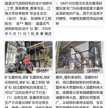
圆盘式气流粉碎机的设计说明书
： QM100S型冷冻混合震荡研
_工学_高等教育_教育专区。江
磨仪是专门为处理实验室少量样
南大学自考助学 毕业生论文
品而研发的产品。其不仅适用于
（设计） 专业： 机械电子工程
对硬性、中硬性和脆性样品的细
姓名： 岳** 题目： 圆盘式气
粉
流粉碎机的设计 日 期： 2009
年 5 月 11 日 1 目 录 章 概述
矿石磨粉机,铁矿石磨粉机,铁矿
磨料_磨料是锐利、坚硬的材
石粉碎机,铁矿石-重工科技 铁
料，用以磨削较软的材料表面。
矿石 经过磨粉机的深度加工，
磨料有天然磨料和人造磨料两大
可以广泛的应用于以下行业：
类。按硬度分类有超硬磨料和普
（1）冶炼生铁: 金属铁常见的
通磨料两大类。磨料的范围很
生产方式是从铁矿石中冶炼生
广，从较软的家用去垢剂、宝石
铁。钢是一种生铁，含有杂质如
磨料到硬的材料金刚石。磨料是