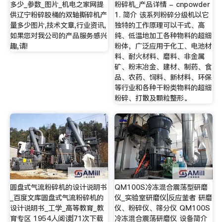
多少_参数_图片_机电之家网提
粉碎机_产品详情 - cnpowder
供辽宁粉碎胶桶的双轴撕碎机产
1. 简介 该系列粉碎分级机以它
量多少图片,技术文章,行业资讯,
独特的工作原理可以干式、高
如果您对我公司的产品服务感兴
纯、低温地加工各种物料的超细
趣,请!
粉体，广泛应用于化工、电池材
料、耐火材料、磨料、非金属
矿、粉末冶金、建材、制药、食
品、农药、饲料、新材料、环保
等行业和各种干粉类物料的超细
粉碎、打散及颗粒整形。
圆盘式气流粉碎机的设计说明书
QM100S冷冻混合震荡型研磨
_百度文库圆盘式气流粉碎机的
仪_实验室研磨仪|反应釜者 研磨
设计说明书_工学_高等教育_教
仪、粉碎仪、筛分仪 QM100S
育专区 1954人阅读|71次下载
冷冻混合震荡研磨仪 设备简介