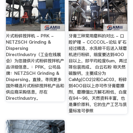
片式粉碎搅拌机 - PRK -
牙膏三种常用磨料的对比 - 口
NETZSCH Grinding &
腔护理 - CCCCOL-论坛 矿石
Dispersing
经过精选、水洗晾干后送入球磨
DirectIndustry（工业在线展
机进行粉碎，细度要达到4OO
会）为您提供片式粉碎搅拌机产
目以上，即平均粒度6um，再过
品详细信息。：PRK，公司品
筛包装而成。 白云石粉 称天然
牌：NETZSCH Grinding &
碳酸钙，主要成分为
Dispersing。直接。寻找更多
CaMg(CO2)2和CaC03，粉碎
国外精选片式粉碎搅拌机产品和
到4OO目以上亦可作牙膏磨擦
供应商采购信息，尽在
剂，磨擦值比方解石粉低，白度
DirectIndustry。
在94～96，天然资料丰富，也
是廉价原料，它的生产工艺与质
量标准可参照