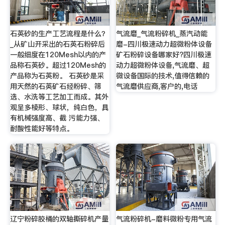
石英砂的生产工艺流程是什么？
气流磨_气流粉碎机_蒸汽动能
_从矿山开采出的石英石粉碎后
磨-四川极速动力超微粉体设备
一般细度在120Mesh以内的产
矿石粉碎设备哪家好?四川极速
品称石英砂。超过120Mesh的
动力超微粉体设备,气流磨、超
产品称为石英粉。 石英砂是采
微设备国际的技术,值得信赖的
用天然的石英矿石经粉碎、筛
气流磨供应商,客户的,电话
选、水洗等工艺加工而成。其外
观呈多棱形、球状，纯白色，具
有机械强度高、截 污能力强、
耐酸性能好等特点。
辽宁粉碎胶桶的双轴撕碎机产量
气流粉碎机-磨料微粉专用气流