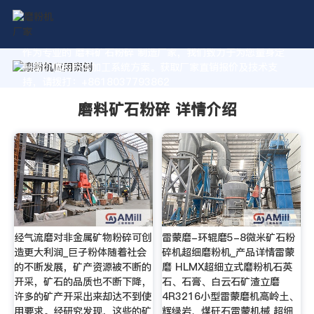
作为专业的 磨料矿石粉碎 制造厂家，我们致力于为您量身定
制高价值的粉体加工系统方案。获取厂家直销报价及技术支
持，请拨打：+8618037793862
磨料矿石粉碎 详情介绍
经气流磨对非金属矿物粉碎可创
雷蒙磨-环辊磨5-8微米矿石粉
造更大利润_巨子粉体随着社会
碎机超细磨粉机_产品详情雷蒙
的不断发展，矿产资源被不断的
磨 HLMX超细立式磨粉机石英
开采，矿石的品质也不断下降，
石、石膏、白云石矿渣立磨
许多的矿产开采出来却达不到使
4R3216小型雷蒙磨机高岭土、
用要求。经研究发现，这些的矿
辉绿岩、煤矸石雷蒙机械 超细