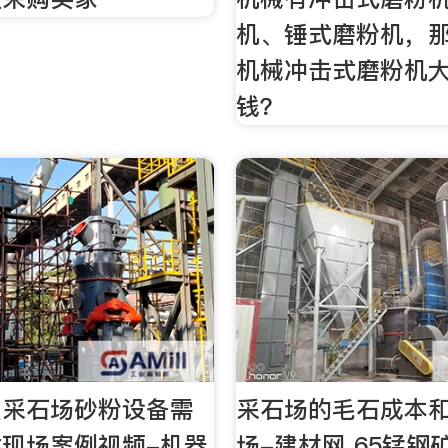
机、锤式磨粉机，
机械冲击式磨粉机
钱？
型采石场砂粉设备需
采石场的毛石成本和
现场案例视频-机器
场-建材网 65锰钢