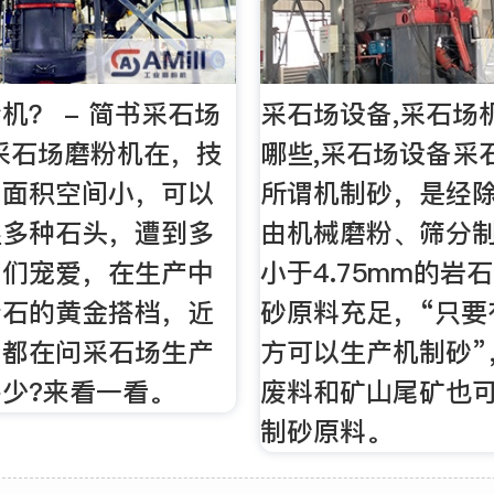
机？ - 简书采石场
采石场设备,采石场
采石场磨粉机在，技
哪些,采石场设备采
用面积空间小，可以
所谓机制砂，是经
湿多种石头，遭到多
由机械磨粉、筛分
户们宠爱，在生产中
小于4.75mm的岩
青石的黄金搭档，近
砂原料充足，“只要
户都在问采石场生产
方可以生产机制砂”
少?来看一看。
废料和矿山尾矿也
制砂原料。