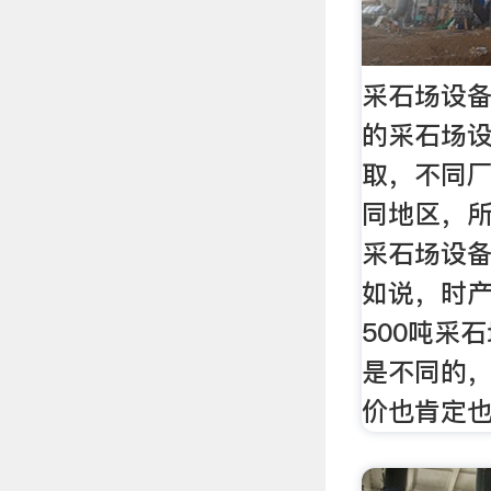
采石场设
的采石场
取，不同
同地区，
采石场设备
如说，时产
500吨采
是不同的
价也肯定