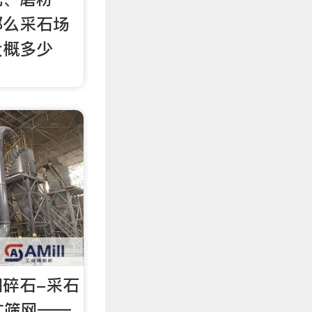
那么采石场
大概多少
碎石-采石
矿筛网——