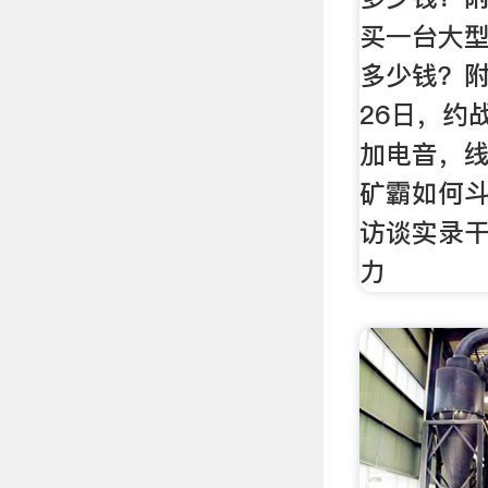
买一台大
多少钱？附
26日，约
加电音，线
矿霸如何斗
访谈实录干
力