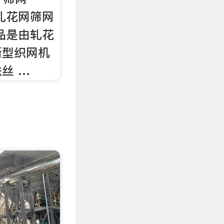
轧花网筛网
品是由轧花
新型织网机
丝 …