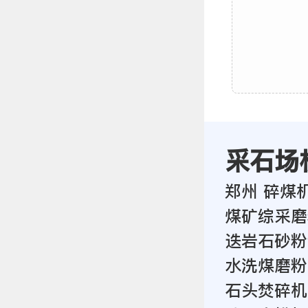
采石场
郑州 碎煤
煤矿综采磨
迭岩石砂粉
水洗煤磨粉
石头焚碎机