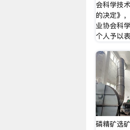
会科学技
的决定》，
业协会科
个人予以
磷精矿选