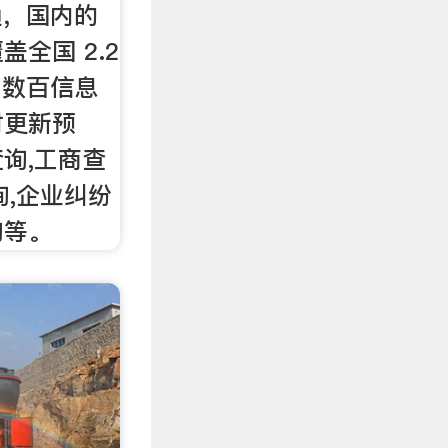
通，国内的
全国 2.2
，数百信息
时更新预
询,工商查
询,企业纠纷
询等。