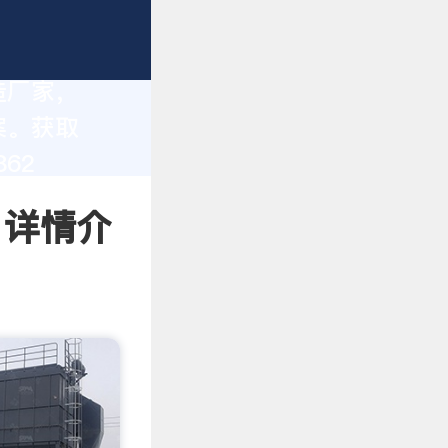
造厂家，
案。获取
62
 详情介