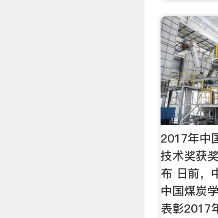
2017年
技术奖获
布 日前，
中国煤炭
表彰201