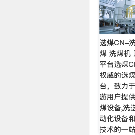
选煤CN-
煤 洗煤机
平台选煤CNx
权威的选
台，致力
游用户提供
煤设备,洗
动化设备
技术的一站