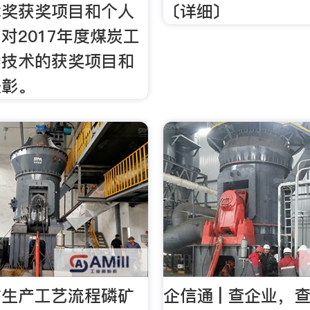
术奖获奖项目和个人
〔详细〕
对2017年度煤炭工
学技术的获奖项目和
表彰。
矿生产工艺流程磷矿
企信通 | 查企业，