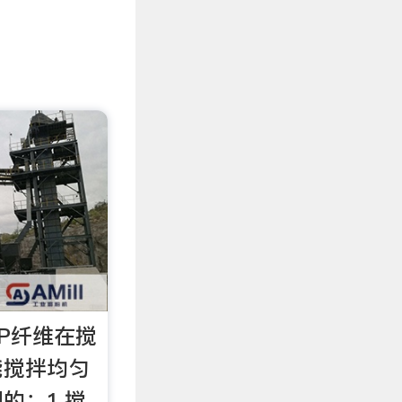
P纤维在搅
能搅拌均匀
的：1,搅