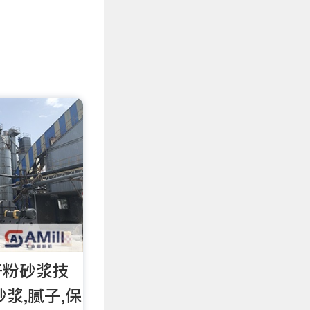
干粉砂浆技
浆,腻子,保