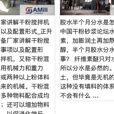
厂家讲解干粉搅拌机
胶水半个月分水是怎
以及配置形式_正升
中国干粉砂浆论坛
设备厂家讲解干粉搅
素，加膨润土再加
意事项以及配置形
醇，半个月胶水分
搅拌机，又称干粉混
事？ 纤维素醚只对
利用机械力和重力
所以分水是必然的
种或两种以上粉体料
土，但毕竟是无机
起来的机械。干粉混
这种没有填料的体
将多种物料配合成均
不会有什么 …
物；还可以增加物料
积，以促进化学反