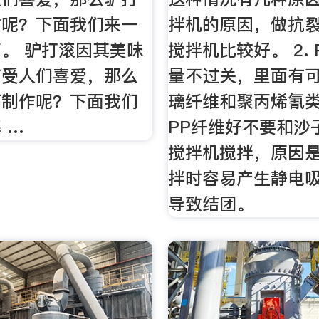
作呢？下面我们来一
拌机的原因，做抗
。 驴打滚因其美味
搅拌机比较好。 2.
广受人们喜爱，那么
量不过关，里面有
何制作呢？下面我们
璃纤维和聚丙烯氰类
 …
PP纤维好不要和沙
搅拌机搅拌，原因
拌时容易产生静电吸
导致结团。