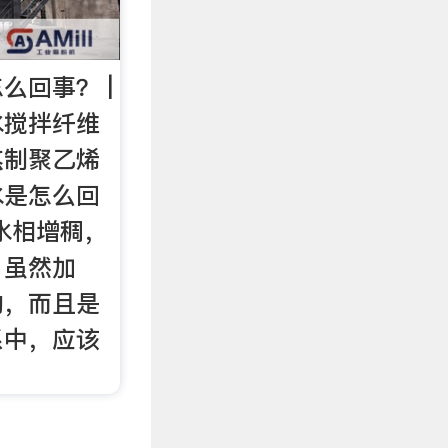
么回事？ |
水搅拌纤维
熬制聚乙烯
水是怎么回
水相增稠，
。虽然加
的，而且是
系中，应该