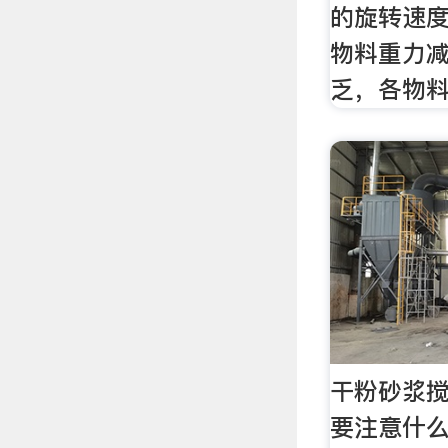
的旋转速
物料重力
乏，各物
干粉砂浆
要注意什么