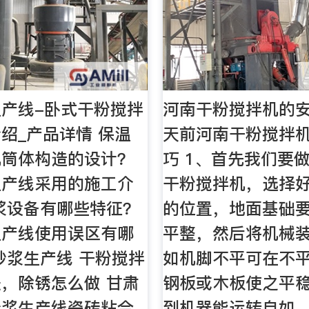
产线-卧式干粉搅拌
河南干粉搅拌机的安
绍_产品详情 保温
天前河南干粉搅拌
机筒体构造的设计？
巧 1、首先我们要
生产线采用的施工介
干粉搅拌机，选择
浆设备有哪些特征？
的位置，地面基础
生产线使用误区有哪
平整，然后将机械
砂浆生产线 干粉搅拌
如机脚不平可在不
，除锈怎么做 甘肃
钢板或木板使之平
砂浆生产线瓷砖粘合
到机器能运转自如。