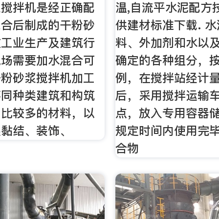
浆搅拌机是经正确配
温,自流平水泥配方
混合后制成的干粉砂
供建材标准下载. 
在工业生产及建筑行
料、外加剂和水以
现场需要加水混合可
确定的各种组分，
干粉砂浆搅拌机加工
例，在搅拌站经计
不同种类建筑和构筑
后，采用搅拌运输
用比较多的材料，以
点，放入专用容器
展黏结、装饰、
规定时间内使用完
合物