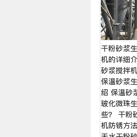
干粉砂浆生
机的详细介
砂浆搅拌
保温砂浆
绍 保温砂
玻化微珠
些？ 干粉
机防锈方法
天水干粉