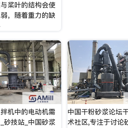
度与桨叶的结构会使
减弱，随着重力的缺
料
搅拌机中的电动机需
中国干粉砂浆论坛
_砂技站_中国砂浆
术社区,专注于讨论砂