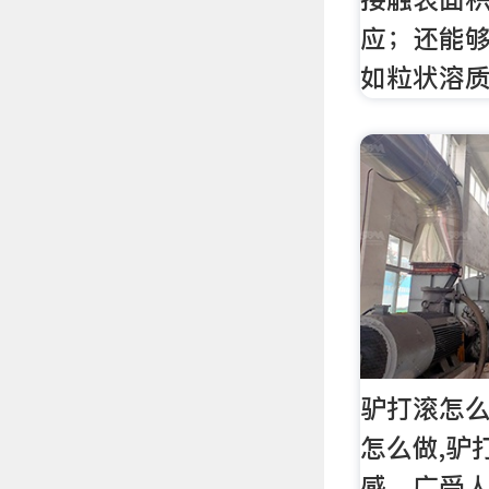
应；还能
如粒状溶
驴打滚怎么
怎么做,驴
感，广受