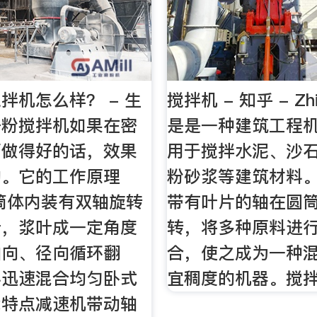
拌机怎么样？ - 生
搅拌机 - 知乎 - Z
干粉搅拌机如果在密
是是一种建筑工程
面做得好的话，效果
用于搅拌水泥、沙
的。它的工作原理
粉砂浆等建筑材料
筒体内装有双轴旋转
带有叶片的轴在圆
叶，浆叶成一定角度
转，将多种原料进
轴向、径向循环翻
合，使之成为一种
料迅速混合均匀卧式
宜稠度的机器。搅拌
能特点减速机带动轴