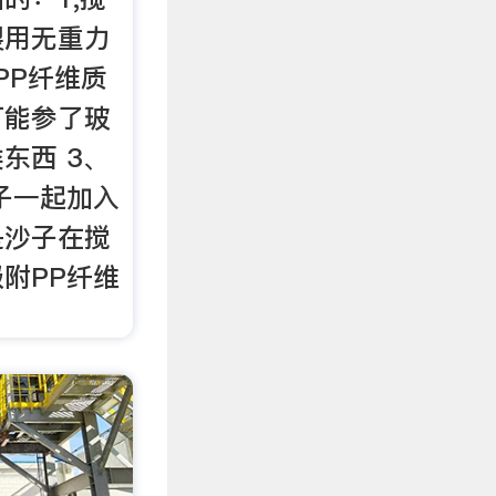
裂用无重力
 PP纤维质
可能参了玻
东西 3、
子一起加入
是沙子在搅
附PP纤维