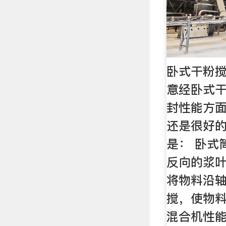
卧式干粉搅
意经卧式
封性能方
还是很好
是： 卧式
反向的浆
将物料沿
搅，使物
混合机性