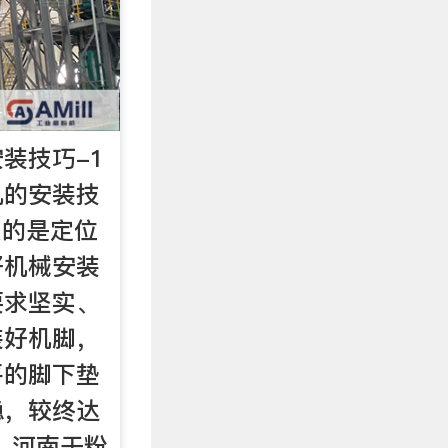
装技巧-1
机的安装技
做的是定位
好机械安装
要求坚实、
装好机脚，
平的脚下垫
稳，较终达
 河南干粉