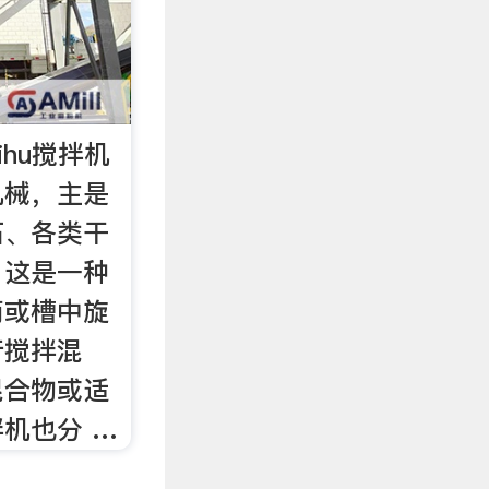
hihu搅拌机
机械，主是
石、各类干
。这是一种
筒或槽中旋
行搅拌混
混合物或适
机也分 …