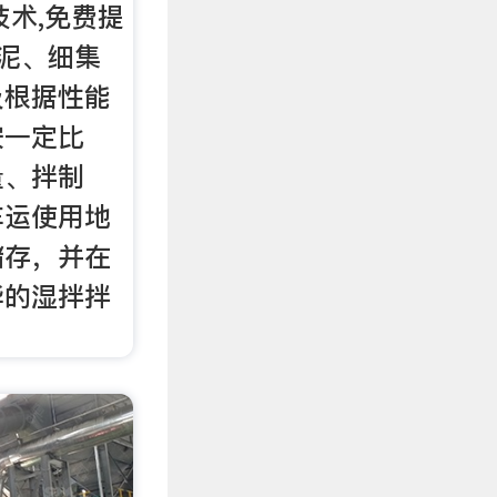
技术,免费提
水泥、细集
及根据性能
按一定比
量、拌制
车运使用地
储存，并在
毕的湿拌拌