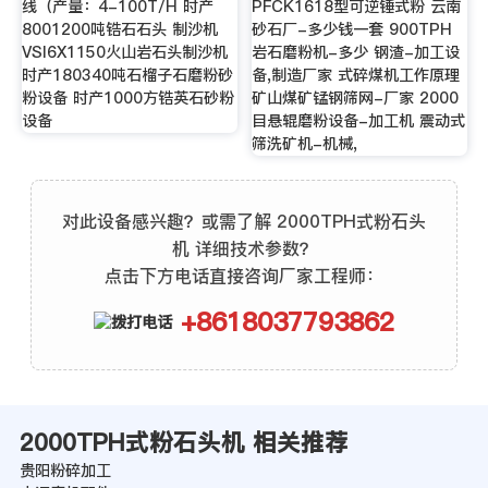
线（产量：4-100T/H 时产
PFCK1618型可逆锤式粉 云南
8001200吨锆石石头 制沙机
砂石厂-多少钱一套 900TPH
VSI6X1150火山岩石头制沙机
岩石磨粉机-多少 钢渣-加工设
时产180340吨石榴子石磨粉砂
备,制造厂家 式碎煤机工作原理
粉设备 时产1000方锆英石砂粉
矿山煤矿锰钢筛网-厂家 2000
设备
目悬辊磨粉设备-加工机 震动式
筛洗矿机-机械,
对此设备感兴趣？或需了解 2000TPH式粉石头
机 详细技术参数？
点击下方电话直接咨询厂家工程师：
+8618037793862
2000TPH式粉石头机 相关推荐
贵阳粉碎加工