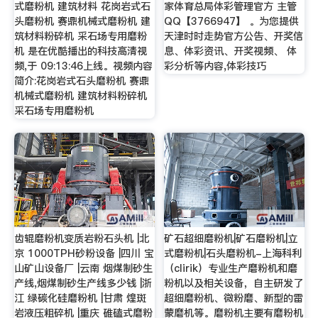
式磨粉机 建筑材料 花岗岩式石
家体育总局体彩管理官方 主管
头磨粉机 赛鼎机械式磨粉机 建
QQ【3766947】 。为您提供
筑材料粉碎机 采石场专用磨粉
天津时时走势官方公告、开奖信
机 是在优酷播出的科技高清视
息、体彩资讯、开奖视频、 体
频,于 09:13:46上线。视频内容
彩分析等内容,体彩技巧
简介:花岗岩式石头磨粉机 赛鼎
机械式磨粉机 建筑材料粉碎机
采石场专用磨粉机
齿辊磨粉机变质岩粉石头机 |北
矿石超细磨粉机|矿石磨粉机|立
京 1000TPH砂粉设备 |四川 宝
式磨粉机|石头磨粉机-上海科利
山矿山设备厂 |云南 烟煤制砂生
（clirik）专业生产磨粉机和磨
产线,烟煤制砂生产线多少钱 |浙
粉机以及相关设备，自主研发了
江 绿碳化硅磨粉机 |甘肃 煌斑
超细磨粉机、微粉磨、新型的雷
岩液压粗碎机 |重庆 碓磕式磨粉
蒙磨机等。磨粉机主要有磨粉机