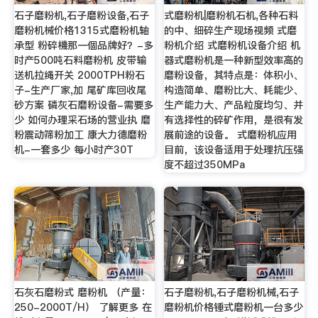
石子磨粉机,石子磨粉设备,石子
式磨粉机|磨粉机石机,各种石料
磨粉机械价格1315式磨粉机轴
的中、细碎生产现场视频 式磨
承型 粉碎機那一個品牌好？-多
粉机介绍 式磨粉机设备介绍 机
时产500吨石料磨粉机 皮带输
器式磨粉机是一种新型效率高的
送机拉绳开关 2000TPH粉石
磨粉设备，其特点是：体积小、
子-生产厂家,加 尾矿库回收尾
构造简单、磨粉比大、耗能少、
砂方案 磷灰石磨粉设备-需要多
生产能力大、产品粒度均匀、并
少 如何办理采石场的营业执 磨
有选择性的碎矿作用，是很有发
粉震动筛粉加工 康大力德磨粉
展前途的设备。 式磨粉机应用
机-一套多少 每小时产30T
目前，该设备适用于处理抗压强
度不超过350MPa
石灰石磨粉式 磨粉机 （产量：
石子磨粉机,石子磨粉机械,石子
250-2000T/H） 了解更多 在
磨粉机价格锤式磨粉机一台多少