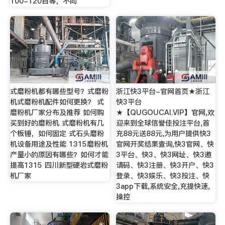
100-120目等，不同
式磨粉机都有哪些型号？式磨粉
浙江快3平台-官网首页★浙江
机式磨粉机配件如何更换？ 式
快3平台
磨粉机厂家分布及推荐 如何购
★【QUGOUCAI.VIP】官网,欢
买到好的磨粉机 式磨粉机有几
迎来到全球信誉佳投注平台,首
个板锤，如何固定 式石头磨粉
充88元送88元,为用户提供快3
机设备用途及性能 1315磨粉机
官网开奖结果查询,快3官网、快
产量小的原因有哪些？如何才能
3平台、快3、快3网址、快3邀
提高1315 四川新型硬岩式磨粉
请码、快3注册、快3开户、快3
机厂家
登录、快3娱乐、快3投注、快
3app下载,系统安全,充提快速,
操控