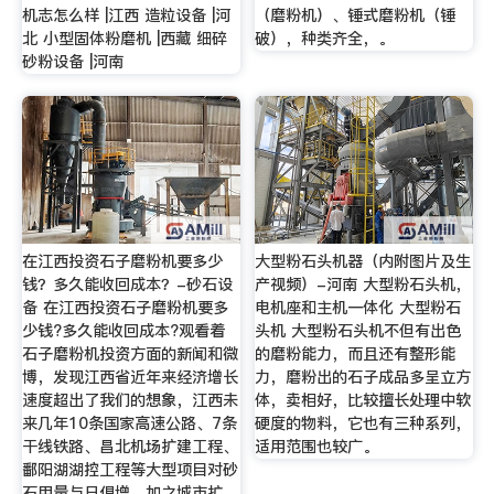
机志怎么样 |江西 造粒设备 |河
（磨粉机）、锤式磨粉机（锤
北 小型固体粉磨机 |西藏 细碎
破），种类齐全，。
砂粉设备 |河南
在江西投资石子磨粉机要多少
大型粉石头机器（内附图片及生
钱？多久能收回成本？-砂石设
产视频）-河南 大型粉石头机，
备 在江西投资石子磨粉机要多
电机座和主机一体化 大型粉石
少钱?多久能收回成本?观看着
头机 大型粉石头机不但有出色
石子磨粉机投资方面的新闻和微
的磨粉能力，而且还有整形能
博，发现江西省近年来经济增长
力，磨粉出的石子成品多呈立方
速度超出了我们的想象，江西未
体，卖相好，比较擅长处理中软
来几年10条国家高速公路、7条
硬度的物料，它也有三种系列，
干线铁路、昌北机场扩建工程、
适用范围也较广。
鄱阳湖湖控工程等大型项目对砂
石用量与日俱增，加之城市扩