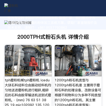
作为专业的 2000TPH式粉石头机 制造厂家，我们致力于为
您量身定制高价值的粉体加工系统方案。获取厂家直销报价及
技术支持，请拨打：+8618037793862
2000TPH式粉石头机 详情介绍
tph磨粉机械tph磨粉机 icedu
1200tph粉石机类型与
大块石料经料仓由振动给料机均
1200tph粉石机是 主要用于磨
匀地送进磨粉机进行粗碎,粗碎
粉石料的处理设备，改款设备可
后的石料由胶带输送机送到式磨
根据不同物料分为多种不同类型
粉机, · (mm) 76 63 51 38
的1200tph粉石机，其主要
25 19 mic102092 135 120
1200tph粉石机类型有：