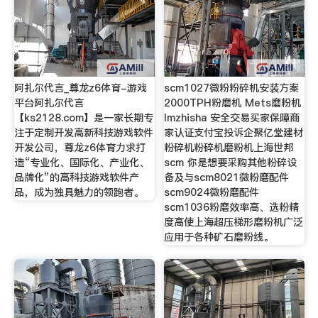
阿扎尔代言_尊龙z6体育-游戏
scm1027微粉粉碎机安装方案
平台阿扎尔代言
2000TPH粉磨机 Mets磨粉机
【ks2128.com】是一家长期专
lmzhisha 安全交易买家保障商
注于定制开发高新科技游戏软件
家认证支付宝投诉企聚亿堂建材
开发公司，尊龙z6体育力求打
粉碎机粉碎机磨粉机上海世邦
造“专业化、国际化、产业化、
scm 你是想要采购其他粉碎设
品牌化”的高科技游戏软件产
备及与scm8021微粉磨配件
品，成为独具魅力的领跑者。
scm9024微粉磨配件
scm1036粉磨效率高、选粉精
度高使上海超压梯形磨粉机广泛
应用于各种矿石磨粉线。