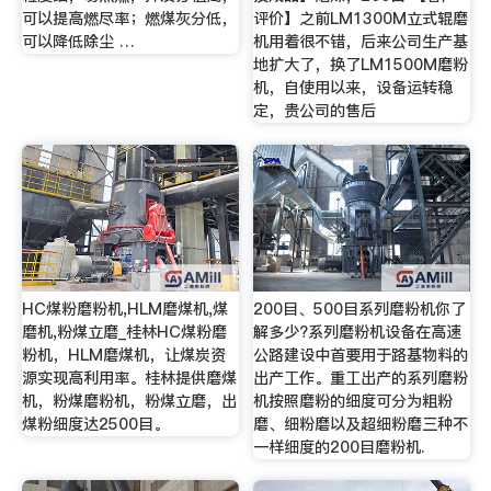
可以提高燃尽率；燃煤灰分低，
评价】之前LM1300M立式辊磨
可以降低除尘 …
机用着很不错，后来公司生产基
地扩大了，换了LM1500M磨粉
机，自使用以来，设备运转稳
定，贵公司的售后
HC煤粉磨粉机,HLM磨煤机,煤
200目、500目系列磨粉机你了
磨机,粉煤立磨_桂林HC煤粉磨
解多少?系列磨粉机设备在高速
粉机，HLM磨煤机，让煤炭资
公路建设中首要用于路基物料的
源实现高利用率。桂林提供磨煤
出产工作。重工出产的系列磨粉
机，粉煤磨粉机，粉煤立磨，出
机按照磨粉的细度可分为粗粉
煤粉细度达2500目。
磨、细粉磨以及超细粉磨三种不
一样细度的200目磨粉机.