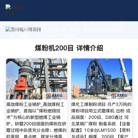
作为专业的 煤粉机200目 制造厂家，我们致力于为您量身定
制高价值的粉体加工系统方案。获取厂家直销报价及技术支
持，请拨打：+8618037793862
煤粉机200目 详情介绍
高效煤粉工业锅炉_高效煤粉工
煤化工煤制粉项目 月产3万吨的
业锅炉，是指以“煤粉燃烧技
煤粉项目用立式磨煤机 出粉 成
术”为核心的新型燃煤工业锅
品细度：200目，D80通过 河
炉。研磨200目细度的煤粉在研
北某钢厂煤粉 制备系统 【设备
磨过程中杂质充分去除；燃煤的
配置】10多台LM1500 【原料
粒度细，易点燃，挥发分值高，
及成品】烟煤，200目 【客户