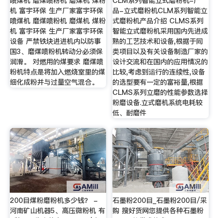
喷煤机 磨煤喷粉机 磨煤机 煤粉
CLM系列智能立式磨粉机-产
机 富宇环保 生产厂家富宇环保
品-立式磨粉机CLM系列智能立
喷煤机 磨煤喷粉机 磨煤机 煤粉
式磨粉机产品介绍 CLMS系列
机 富宇环保 生产厂家富宇环保
智能立式磨粉机采用国内先进成
设备 严禁铁块进进机内以防事
熟的工艺技术和设备,根据于同
国3、磨煤喷粉机转动分必须保
类项目以及有关设备制造厂家的
润滑。 对燃用的煤要求 磨煤喷
设计交流和在国内的应用情况的
粉机特点是将加入燃烧室里的煤
比较,考虑到运行的连续性,设备
细化成粉并与过量空气混合。
的选型要有一定的富裕量,根据
CLMS系列立磨的性能参数选择
粉磨设备.立式磨机系统电耗较
低、耐磨件
200目煤粉磨粉机多少钱？ -
石墨粉200目_石墨粉200目/采
河南矿山机器5、高压微粉机 有
购 搜好货网您提供各种石墨粉