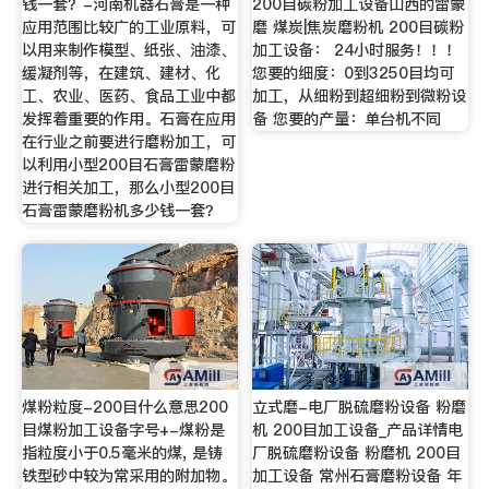
钱一套？-河南机器石膏是一种
200目碳粉加工设备山西的雷蒙
应用范围比较广的工业原料，可
磨 煤炭|焦炭磨粉机 200目碳粉
以用来制作模型、纸张、油漆、
加工设备： 24小时服务！！！
缓凝剂等，在建筑、建材、化
您要的细度：0到3250目均可
工、农业、医药、食品工业中都
加工，从细粉到超细粉到微粉设
发挥着重要的作用。石膏在应用
备 您要的产量：单台机不同
在行业之前要进行磨粉加工，可
以利用小型200目石膏雷蒙磨粉
进行相关加工，那么小型200目
石膏雷蒙磨粉机多少钱一套？
煤粉粒度-200目什么意思200
立式磨-电厂脱硫磨粉设备 粉磨
目煤粉加工设备字号+-煤粉是
机 200目加工设备_产品详情电
指粒度小于0.5毫米的煤, 是铸
厂脱硫磨粉设备 粉磨机 200目
铁型砂中较为常采用的附加物。
加工设备 常州石膏磨粉设备 年