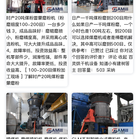
时产20吨煤粉雷蒙磨粉机（粉
日产一千吨煤粉磨到200目用什
磨细度100-200目）一台多少
么如果日产一千吨煤粉磨，一个
钱 3，成品品味好：磨辊磨损
小时也是100吨左右，到200目
小，粉磨精度高，并采用离心式
可以选择煤磨机或者是棒磨机解
选粉机，可大大提升成品品味。
决，其中高可以磨到500目。仅
4，故障率低，投资效益高：整
供参考！ 已赞过 已踩过 你对这
机零部件少，润滑性强，部件寿
个回答的评价是？ 评论 收起 百
命大大提升，故障率更低，投资
灵烘干机设备 知道小有建树答
收益高。 [ 100-200目煤粉加
主 回答量： 503 采纳
工现场 ] 了解时产20吨煤粉雷
蒙磨粉