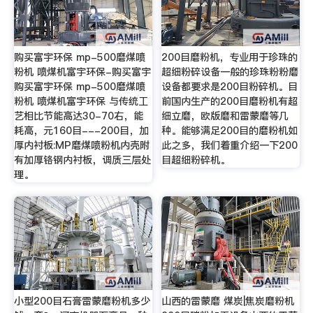
购买富宇环保 mp-500磨煤喷
200目磨粉机，专业用于珍珠的
粉机 喷煤机富宇环保-购买富宇
超细粉碎设备一般的珍珠粉粉磨
购买富宇环保 mp-500磨煤喷
设备都要求是200目粉碎机。目
粉机 喷煤机富宇环保 与传统工
前国内生产的200目磨粉机有超
艺相比节能高达30-70右，能
细立磨，欧版磨和雷蒙磨等几
耗高，元160目---200目，加
种。能够满足200目的磨粉机如
厚内衬板:MP磨煤喷粉机内壳附
此之多，我们着重介绍一下200
有加厚铬钢内衬板，调质三层处
目超细粉碎机。
理。
小型200目石膏雷蒙磨粉机多少
山西的雷蒙磨 煤炭|焦炭磨粉机