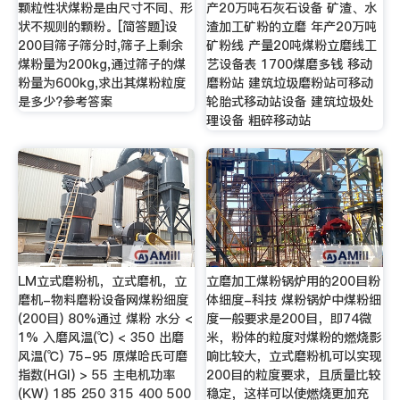
颗粒性状煤粉是由尺寸不同、形
产20万吨石灰石设备 矿渣、水
状不规则的颗粉。[简答题]设
渣加工矿粉的立磨 年产20万吨
200目筛子筛分时,筛子上剩余
矿粉线 产量20吨煤粉立磨线工
煤粉量为200kg,通过筛子的煤
艺设备表 1700煤磨多钱 移动
粉量为600kg,求出其煤粉粒度
磨粉站 建筑垃圾磨粉站可移动
是多少?参考答案
轮胎式移动站设备 建筑垃圾处
理设备 粗碎移动站
LM立式磨粉机，立式磨机，立
立磨加工煤粉锅炉用的200目粉
磨机-物料磨粉设备网煤粉细度
体细度-科技 煤粉锅炉中煤粉细
(200目) 80%通过 煤粉 水分 <
度一般要求是200目，即74微
1% 入磨风温(℃) < 350 出磨
米，粉体的粒度对煤粉的燃烧影
风温(℃) 75-95 原煤哈氏可磨
响比较大，立式磨粉机可以实现
指数(HGI) > 55 主电机功率
200目的粒度要求，且质量比较
(KW) 185 250 315 400 500
稳定，这样可以使燃烧更加充