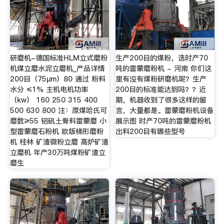
研磨机-德国标准HLM立式磨粉
生产200目的煤粉，选时产70
机煤立磨水泥立磨机_产品详情
吨的雷蒙磨粉机 - 河南 你们这
200目（75μm）80 通过 粉料
里有没有煤粉研磨机呢？生产
水分 ≤1% 主机电机功率
200目的标准能达到吗？？近
（kw） 160 250 315 400
期，机器收到了很多这样的留
500 630 800 注：原煤哈氏可
言，大量都是。雷蒙磨粉机设备
磨数≥55 铝矾土骨料雷蒙磨 小
展示图 时产70吨的雷蒙磨粉机
型雷蒙磨石粉机 欧版梯形磨粉
出料200目有哪些型号
机 桂林 矿渣微粉立磨 高炉矿渣
立磨机 年产30万吨煤粉矿渣立
磨生