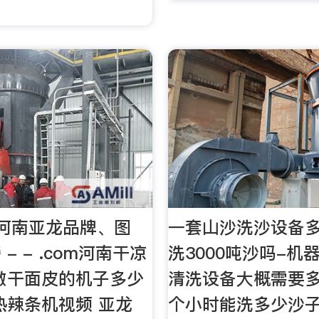
河南亚龙品牌、图
一套山沙洗沙设备
- - .com河南干凉
洗3000吨沙吗-机
做干面皮的机子多少
清洗设备大概需要
热辣条机视频 亚龙
个小时能洗多少沙