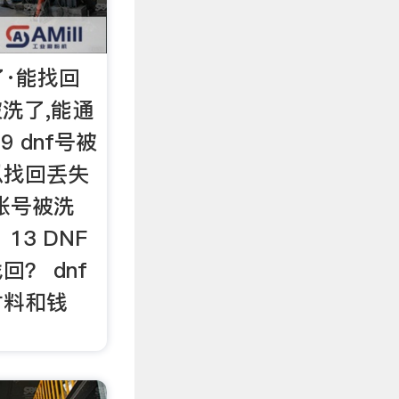
了·能找回
被洗了,能通
 dnf号被
以找回丢失
F帐号被洗
13 DNF
？ dnf
材料和钱