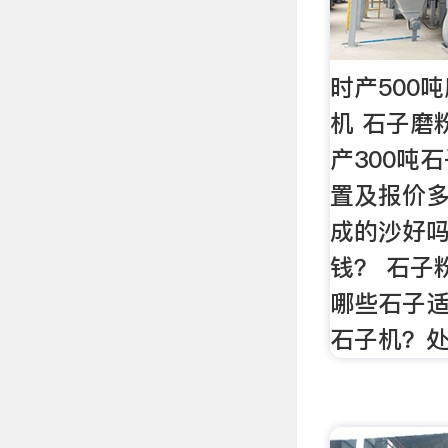
时产500
机 石子磨
产300吨
置及报价多
成的沙好
钱？ 石子
哪些石子适
石子机？