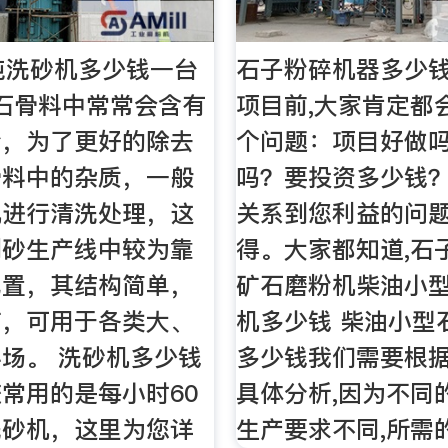
吨洗砂机多少钱一台
石子粉碎机器多少
砂石骨料中常常会含有
项目前,大家肯定都
粉，为了更好的除去
个问题：项目好做
骨料中的杂质，一般
吗？要投资多少钱
机进行清洗处理，这
关系到您利益的问题
制砂生产线中较为靠
得。大家都知道,石
配置，其结构简单，
矿石磨粉机柴油小
广，可用于各类大、
机多少钱 柴油小型
场。 洗砂机多少钱
多少钱我们需要根
常用的是每小时60
具体分析,因为不同
洗砂机，这里为您详
生产要求不同,所需