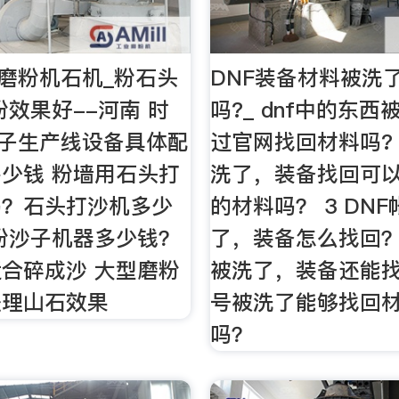
吨磨粉机石机_粉石头
DNF装备材料被洗
粉效果好--河南 时
吗?_ dnf中的东西
石子生产线设备具体配
过官网找回材料吗? 9
少钱 粉墙用石头打
洗了，装备找回可
吗？石头打沙机多少
的材料吗？ 3 DN
粉沙子机器多少钱？
了，装备怎么找回？ 
合碎成沙 大型磨粉
被洗了，装备还能找回
处理山石效果
号被洗了能够找回
吗？