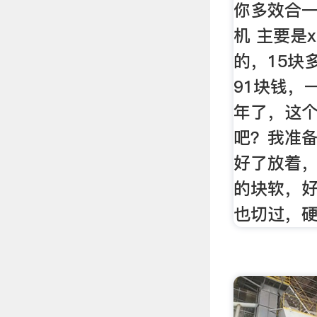
你多效合一
机 主要是
的，15块
91块钱，
年了，这
吧？我准
好了放着，
的块软，好
也切过，