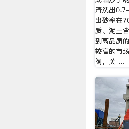
清洗出0.7
出砂率在7
质、泥土
到高品质
较高的市
阔，关 …