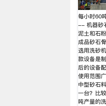
每小时60
-- 机器
泥土和石
成品砂石
选用洗砂
款设备是
后的设备
使用范围
中型砂石料
一台？比较
吨产量的