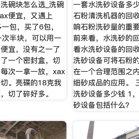
洗碗块怎么选_洗碗
一套水洗砂设备多少
xax便宜，又遇上
石粉清洗机器的回
多一包，买了6包，
响石粉洗砂量的重
一次半块，可以用一
前来看，水洗砂的
个便宜，没有之一了
看水洗砂设备的回
备了一个密封盒，切
洗砂设备可将石粉
每次一拿一放，xax
在一个合理范围之
切。亮碟的18克我
细砂成品的应用。 
硬，切了碎好多。
洗砂设备多少钱 1
砂设备包括什么？