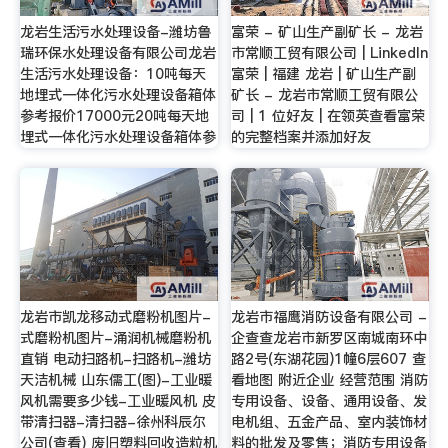
龙岩生活污水处理设备-潍坊鲁
富荣 - 矿山生产副矿长 - 龙岩
瑞环保水处理设备有限公司龙岩
市常顺工贸有限公司 | LinkedIn
生活污水处理设备：10吨每天
富荣 | 福建 龙岩 | 矿山生产副
地埋式一体化污水处理设备箱体
矿长 - 龙岩市常顺工贸有限公
参考报价17000元20吨每天地
司 | 1 位好友 | 在领英查看富荣
埋式一体化污水处理设备箱体参
的完整档案并添加好友
龙岩市凯龙移动式磨粉机图片-
龙岩市福鹰消防设备有限公司 -
式磨粉机图片-涌润机械磨粉机
企查查龙岩市新罗区南城南环中
直销 电动扫路机-扫路机-潍坊
路2号(东湖花园)1幢6层607 查
天洁机械 山东儒工(图)-工业暖
看地图 附近企业 经营范围 消防
风机需要多少钱-工业暖风机 皮
专用设备、设备、通用设备、发
带清扫器-清扫器-徐州科辰尔
电机组、五金产品、室内装饰材
公司(查看) 废旧塑料回收造粒机
料的批发及零售；消防专用设备