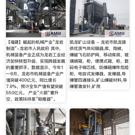
【福建】崛起的机械产业“龙岩
凯龙矿山设备 - 龙岩市凯龙提
制造”-龙岩市人民政府 其中，
供优质气体间隔器,库，炮被，
机械装备产业正成为龙岩工业经
爆破飞石防护网，移动库房，玻
济加快转型升级、实现跨越发展
璃钢箱，柜，便携式箱，柜，数
的重要抓手。数据显示，今年1
码电子铜芯线，防爆箱爆炸危险
—9月，龙岩市机械装备产业产
柜，电容式发爆器，发爆器,导
值突破400亿元，同比增长
爆管四通接头,矿山爆破材料,导
7.9%，预计全年产值有望突破
爆管激发针,矿用
550亿元。 产业“火箭”要升
空，政策扶持是“助推器”。