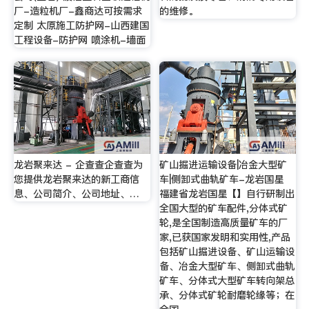
厂-造粒机厂-鑫商达可按需求
的维修。
定制 太原施工防护网-山西建国
工程设备-防护网 喷涂机-墙面
龙岩聚来达 - 企查查企查查为
矿山掘进运输设备|冶金大型矿
您提供龙岩聚来达的新工商信
车|侧卸式曲轨矿车-龙岩国星
息、公司简介、公司地址、…
福建省龙岩国星【】自行研制出
全国大型的矿车配件,分体式矿
轮,是全国制造高质量矿车的厂
家,已获国家发明和实用性,产品
包括矿山掘进设备、矿山运输设
备、冶金大型矿车、侧卸式曲轨
矿车、分体式大型矿车转向架总
承、分体式矿轮耐磨轮缘等；在