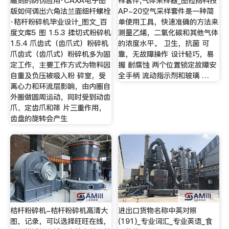
雕刻的防伪应用·CAXA电子图
样套件,气体采样器_图拉扬科技
版如何调出六角法兰面细杆螺栓
AP-20空气采样套件是一种简
·秸秆粉碎机毕业设计_图文_百
单使用工具，快速准确的方法来
度文库5 图 1.5.3 揉切式粉碎机
测量乙烯，二氧化碳和其他气体
1.5.4 爪齿式（齿爪式）粉碎机
的浓度水平。 卫生，抗菌 可
爪齿式（齿爪式）粉碎机多为固
靠，无故障操作 设计轻巧，易
定工作，主要工作方式为物料因
握 耐腐蚀 两个位置锁定故障安
自重及负压被吸入粉 碎室，受
全手柄 流动指示剂和玻璃 …
离心力和环流层影响，由内圈自
外圈做圆周运动，同时受到动齿
爪、定齿爪和筛 片三重作用，
齿盘的旋转会产生
桔杆粉碎机-桔杆粉碎机高清大
进出口货物名称中英对照
图，记录，可以选择旺旺在线，
(191)_专业词汇_专业英语_食