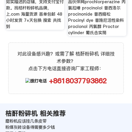
如实描述的店铺，支持支付宝付
品伙伴网prochlorperazine 丙
款。找桔杆粉碎机品牌，
氯拉嗪 procinolol 普西洛尔
上.com 海量货源 首单包邮 48
procinonide 普西缩松
小时发货 7+天包换 搜索 共找
Procinyl dye 普施尼活性染料
到
proclonol 丙氯醇 Proctor
cylinder 葡氏击实筒
对此设备感兴趣？或需了解 桔酐粉碎机 详细技
术参数？
点击下方电话直接咨询厂家工程师：
+8618037793862
桔酐粉碎机 相关推荐
磨粉机应该挂几条皮带
粉煤灰砖设备得需要多少钱