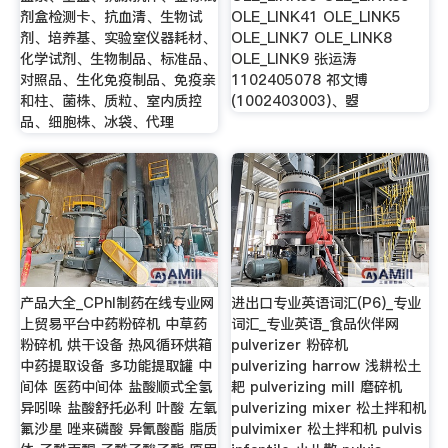
剂盒检测卡、抗血清、生物试
OLE_LINK41 OLE_LINK5
剂、培养基、实验室仪器耗材、
OLE_LINK7 OLE_LINK8
化学试剂、生物制品、标准品、
OLE_LINK9 张运涛
对照品、生化免疫制品、免疫亲
1102405078 祁文博
和柱、菌株、质粒、室内质控
(1002403003)、曌
品、细胞株、冰袋、代理
产品大全_CPhI制药在线专业网
进出口专业英语词汇(P6)_专业
上贸易平台中药粉碎机 中草药
词汇_专业英语_食品伙伴网
粉碎机 烘干设备 热风循环烘箱
pulverizer 粉碎机
中药提取设备 多功能提取罐 中
pulverizing harrow 浅耕松土
间体 医药中间体 盐酸顺式全氢
耙 pulverizing mill 磨碎机
异吲哚 盐酸舒托必利 叶酸 左氧
pulverizing mixer 松土拌和机
氟沙星 唑来磷酸 异氰酸酯 脂质
pulvimixer 松土拌和机 pulvis