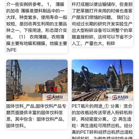
介一些实例供参考。 1， 薄膜
秆打成捆以便运输储存，但是到
的加收 薄膜是塑料制品中的一
了把草捆打开来用的时候也是客
大烊，种类繁多，使用寿命一般
户朋友们烦恼的问题， 我们公
较短，是回收再生利用的主要品
司经过长期的研究开发实验生产
种之一，下按用途，形态简介实
出大型粉碎设备可以将整个的草
例。 （1） 农用薄膜，农用薄
捆直接粉碎，这样可以节省不少
膜主要有地膜和棚膜，地膜主要
人工，产量也大，粉碎
为PE
固体饮料_产品,固体饮料产品专
PET瓶片的用途_① 分离：混合
题页面提供丰富的固体饮料信
的加收瓶经传送带进入粉碎机粉
息，其中包含：固体饮料产品，
碎，再经密度分离。 ② 再生造
固体饮料。
粒：再生造粒可用挤出机。经分
离的PET碎料经挤出机挤出造粒
制成粒料，为避免挤出时吸水使