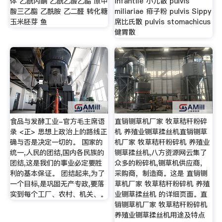
体 乙酰丙酮 乙酰乙酸乙酯 原甲
infantile 小儿散 pulvis
酸三乙酯 乙酰胺 乙二醛 转化糖
miliariae 痱子粉 pulvis Sippy
玉米胚芽 鱼
席比氏散 pulvis stomachicus
健胃散
食品与发酵工业-官方毛主席语
直销铡草机厂家 牧草秸秆粉碎
录 <正> 思想上政治上的路线正
机 养殖业铡草揉丝机直销铡草
确与否是决定一切的。 国家的
机厂家 牧草秸秆粉碎机 养殖业
统一,人民的团结,国内各民族的
铡草揉丝机,八方资源网云集了
团结,这是我们的事业必定要胜
众多的粉碎机,铡草机供应商，
利的基本保证。 团结起来,为了
采购商，制造商。这是 直销铡
一个目标,是巩固无产专政,要落
草机厂家 牧草秸秆粉碎机 养殖
实到每个工厂、农村、机关、。
业铡草揉丝机 的详细页面。直
销铡草机厂家 牧草秸秆粉碎机
养殖业铡草揉丝机用途及特点