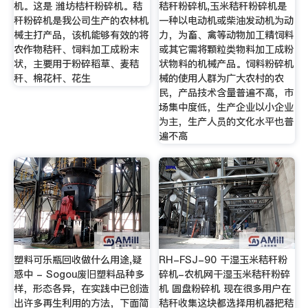
机。这是 潍坊桔杆粉碎机。秸
秸秆粉碎机,玉米秸秆粉碎机是
秆粉碎机是我公司生产的农林机
一种以电动机或柴油发动机为动
械主打产品，该机能够有效的将
力，为畜、禽等动物加工精饲料
农作物秸秆、饲料加工成粉末
或其它需将颗粒类物料加工成粉
状，主要用于粉碎稻草、麦秸
状物料的机械产品。饲料粉碎机
秆、棉花杆、花生
械的使用人群为广大农村的农
民，产品技术含量普遍不高，市
场集中度低，生产企业以小企业
为主，生产人员的文化水平也普
遍不高
塑料可乐瓶回收做什么用途,疑
RH-FSJ-90 干湿玉米秸秆粉
惑中 - Sogou废旧塑料品种多
碎机-农机网干湿玉米秸秆粉碎
样，形态各异，在实践中已创造
机 圆盘粉碎机 现在很多用户在
出许多再生利用的方法，下面简
秸秆收集这块都选择用机器把秸