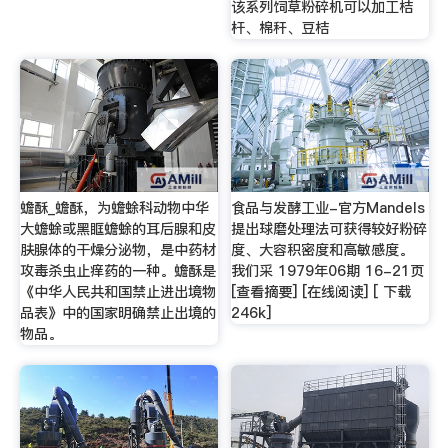
该系列饲草粉碎机可以加工桔
杆、棉秆、豆桔
蟾酥_蟾酥，为蟾蜍科动物中华
食品与发酵工业-官方Mandels
大蟾蜍或黑眶蟾蜍的耳后腺和皮
提出球磨处理法可获得较好粉碎
肤腺体的干燥分泌物，是中药材
度、大容积密度和高敏感度。
攻毒杀虫止痒药的一种。蟾酥是
我们采 1979年06期 16-21页
《中华人民共和国禁止进出境物
[查看摘要] [在线阅读] [ 下载
品表》中的国家明确禁止出境的
246k]
物品。