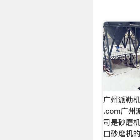
广州派勒机
.com广
司是砂磨
口砂磨机