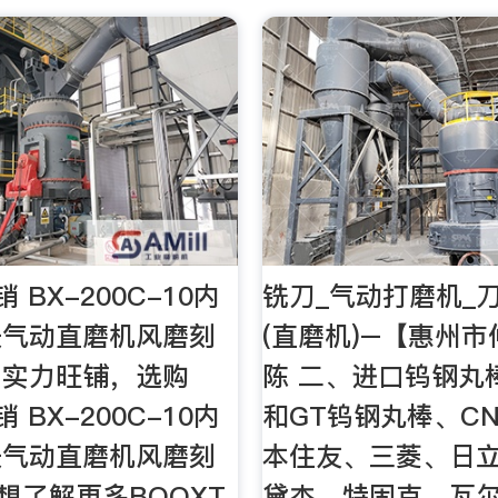
 BX-200C-10内
铣刀_气动打磨机_
长气动直磨机风磨刻
(直磨机)–【惠州
网实力旺铺，选购
陈 二、进口钨钢丸
 BX-200C-10内
和GT钨钢丸棒、C
长气动直磨机风磨刻
本住友、三菱、日
,想了解更多BOOXT
黛杰、特固克、瓦