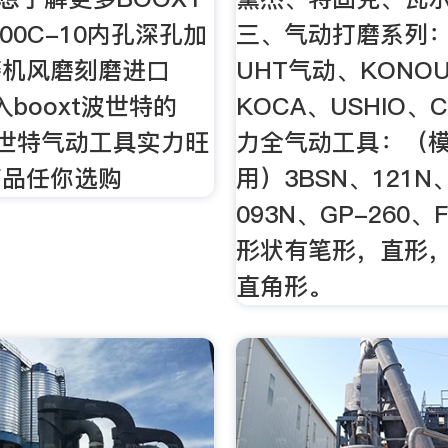
200C-10内孔深孔加
三、气动打磨系列
磨机风磨刻磨进口
UHT气动、KONO
入booxt波世特的
KOCA、USHIO、C
波世特气动工具实力旺
力全气动工具：（
商品任你选购
用）3BSN、121N
093N、GP-260、
形状有笔形，直形
直角形。