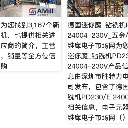
为您找到3,167个新
德国迷你魔_钻铣机PD
磨机。也提供相关进
24004-230V_五
供应商的简介，主营
维库电子市场网为
片，销量等全方位信
迷你魔_钻铣机PD23
订购
24004-230V产
息由深圳市胜特力
司发布，包含了德国
铣机PD230/E 240
相关信息，电子元
维库电子市场网（