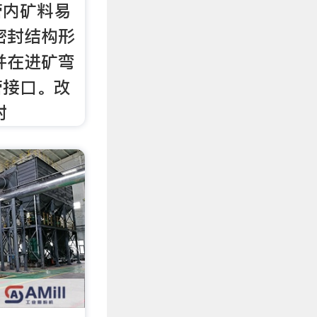
管内矿料易
密封结构形
并在进矿弯
管接口。改
封