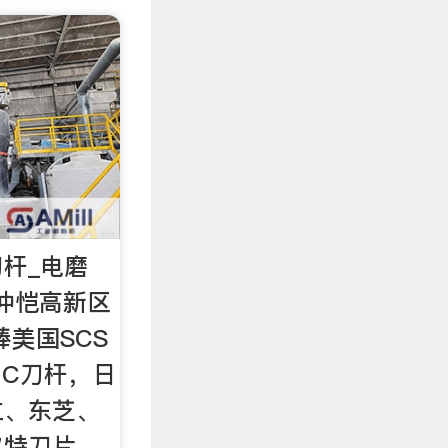
刀杆_电磨
市仲恺高新区
棒美国SCS
NC刀杆，日
立、东芝、
尔特刀片。