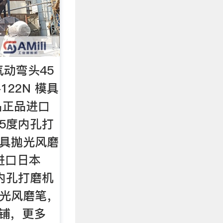
气动弯头45
122N 模具
品正品进口
45度内孔打
 模具抛光风磨
进口日本
度内孔打磨机
具抛光风磨笔，
店铺，更多