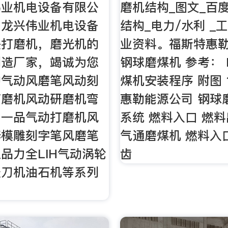
伟业机电设备有限公
磨机结构_图文_百
岛龙兴伟业机电设备
结构_电力/水利 _
是打磨机，磨光机的
业资料。福斯特惠
制造厂家，竭诚为您
钢球磨煤机 参考： 
的气动风磨笔风动刻
煤机安装程序 附图 
打磨机风动研磨机弯
惠勒能源公司 钢球
，一品气动打磨机风
系统 燃料入口 燃料
修模雕刻字笔风磨笔
气通磨煤机 燃料入
品力全LIH气动涡轮
齿
锉刀机油石机等系列