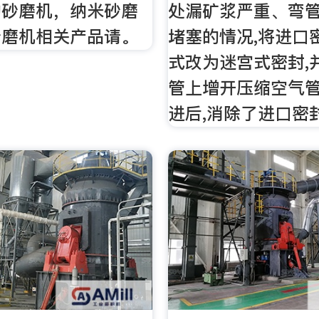
购砂磨机，纳米砂磨
处漏矿浆严重、弯
砂磨机相关产品请。
堵塞的情况,将进口
式改为迷宫式密封,
管上增开压缩空气
进后,消除了进口密