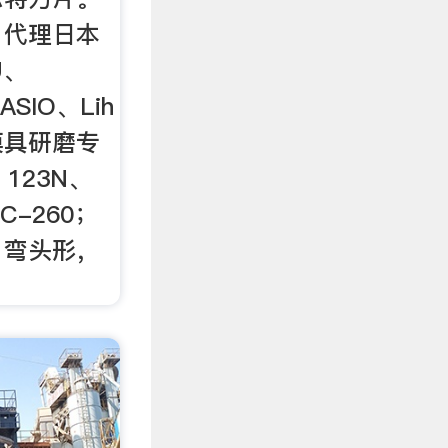
：代理日本
U、
ASIO、Lih
模具研磨专
、123N、
FC-260；
，弯头形，