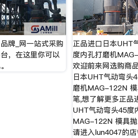
品牌_网一站式采购
正品进口日本UHT
平台，在这里你可以
度内孔打磨机MAG-
机。
欢迎前来网选购商
日本UHT气动弯头
磨机MAG-122N
笔,想了解更多正品
UHT气动弯头45
MAG-122N 模
请进入lun4047的