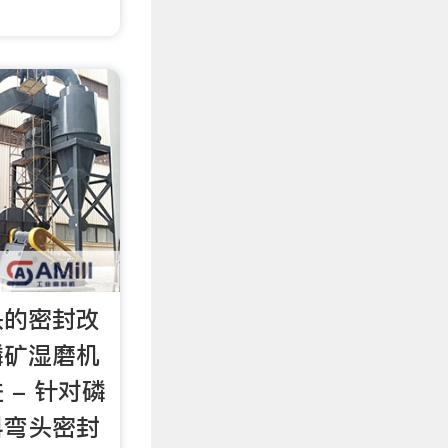
头的密封改
磷矿湿磨机
 - 针对磷
料弯头密封