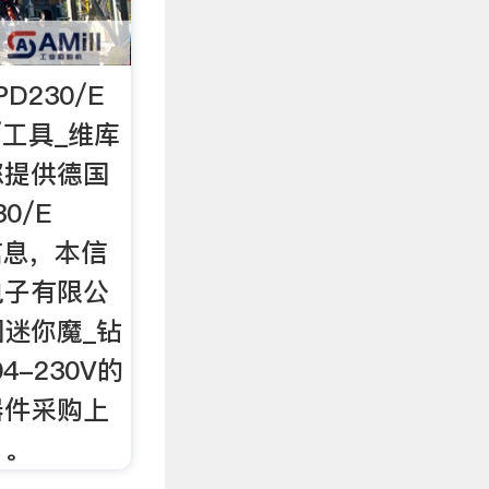
230/E
金/工具_维库
您提供德国
0/E
品信息，本信
电子有限公
迷你魔_钻
04-230V的
器件采购上
）。