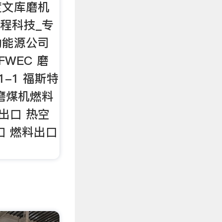
度文库磨机
工程科技_专
勒能源公司
FWEC 磨
1-1 福斯特
磨煤机燃料
出口 热空
口 燃料出口