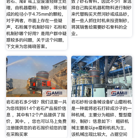
岩石、尾矿或工业废渣经除土处
致了砂石骨料。因此不少厂家选
理，由机器磨粉、制砂、筛分制
择自己购买机器和物料进行制砂
成的粒径小于4.75mm的颗粒，
来代替购买天然河砂或成品砂，
对于两者，市面上存在一些疑
甚一些人抓住时机来投资制砂，
声，石粉属于机制砂吗？石粉和
将其销售给需要砂石骨料的企
机制砂哪个好用？是用户群中疑
业。
惑较多的问题，关于这个问题，
下文来为您揭晓答案。
岩石岩石多少钱？我们这里一共
岩石砂粉设备械设备矿山磨粉机
为您找到614个岩石产品报价信
是一种能将岩石打碎成沙子的一
息 ，其中有12个产品提供了报
种机械，主要分为粗碎、整型磨
价，其中。，您也可以马上免费
粉、制砂；信息如下： 粗碎机
注册提供您的岩石报价给您的潜
械主要是以pe磨粉机机为主，
在采购买家
该机械出现比较大，占据空间