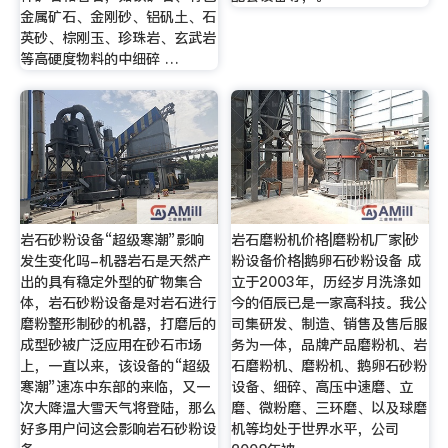
金属矿石、金刚砂、铝矾土、石
英砂、棕刚玉、珍珠岩、玄武岩
等高硬度物料的中细碎 …
岩石砂粉设备“超级寒潮”影响
岩石磨粉机价格|磨粉机厂家|砂
发生变化吗-机器岩石是天然产
粉设备价格|鹅卵石砂粉设备 成
出的具有稳定外型的矿物集合
立于2003年，历经岁月洗涤如
体，岩石砂粉设备是对岩石进行
今的佰辰已是一家高科技。我公
磨粉整形制砂的机器，打磨后的
司集研发、制造、销售及售后服
成型砂被广泛应用在砂石市场
务为一体，品牌产品磨粉机、岩
上，一直以来，该设备的“超级
石磨粉机、磨粉机、鹅卵石砂粉
寒潮”速冻中东部的来临，又一
设备、细碎、高压中速磨、立
次大降温大雪天气将登陆，那么
磨、微粉磨、三环磨、以及球磨
好多用户问这会影响岩石砂粉设
机等均处于世界水平，公司