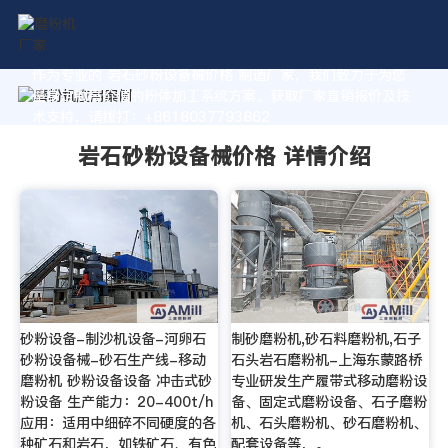
作为专业的 岩石砂粉设备械价格 制造厂家，我们致力于为您
量身定制高价值的粉体加工系统方案。获取厂家直销报价及技
术支持，请拨打：+8618037793862
岩石砂粉设备械价格 详情介绍
砂粉设备-制沙机设备-河卵石
制砂磨粉机,砂石料磨粉机,石子
砂粉设备械-砂石生产线-移动
石头岩石磨粉机-上海东蒙路桥
磨粉机 砂粉设备设备 冲击式砂
专业研发生产履带式移动磨粉设
粉设备 生产能力：20-400t/h
备、固定式磨粉设备、石子磨粉
应用：适用中细碎不同硬度的各
机、石头磨粉机、砂石磨粉机、
种矿石和岩石，如铁矿石、有色
配套设备等，。