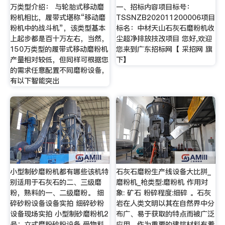
万类型介绍： 与轮胎式移动磨
一、招标内容项目标号：
粉机相比，履带式堪称“移动磨
TSSNZB202011200006项目
粉机中的战斗机”，该类型基本
标名：中材天山石灰石磨粉机收
上起步都是百十万左右，当然，
尘超净排放技改项目 您好,欢迎
150万类型的履带式移动磨粉机
您来到广东招标网【 采招网 旗
产量相对较低，但同样可根据您
下】
的需求任意配置不同磨粉设备，
有以下智能突出
小型制砂磨粉机都有哪些该机特
石灰石磨粉生产线设备大比拼_
别适用于石灰石的二、三级磨
磨粉机_枪类型:磨粉机 作用对
粉，熟料的一、二级磨粉。 细
象: 矿石 粉碎程度:细碎 。石灰
碎砂粉设备设备实拍 细碎砂粉
岩在人类文明以其在自然界中分
设备现场实拍 小型制砂磨粉机2
布广、易于获取的特点而被广泛
号：立式磨粉砂粉设备 受物料
应用。作为重要的建筑材料有着