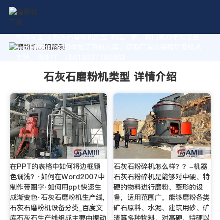
作为专业的 石灰石磨粉机类型 制造厂家，我们致力于为您量
身定制高价值的粉体加工系统方案。获取厂家直销报价及技术
支持，请拨打：+8618037793862
石灰石磨粉机类型 详情介绍
在PPT的表格中如何将边框颜
石灰石粉碎机怎么样？？-机器
色调浅？·如何在Word2007中
石灰石粉碎机是能够对中硬、特
制作带圈字·如何用ppt快速生
硬的物料进行磨粉、整形的设
成渐变色·石灰石磨粉机生产线,
备，适用范围广，能够磨粉各类
石灰石磨粉机设备分类_百度文
矿石原料、水泥、建筑用砂、矿
库石灰石生产线组成主要由振动
渣等多种物料，对高硬、特硬以