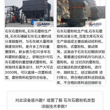
石灰石磨粉机_石灰石磨粉生产
石灰石磨粉机生产线,石灰石磨
线_石灰石锤破石灰石主要的成
粉机设备分类_百度文库石灰石
分是碳酸钙，与石灰被大量用来
生产线组成主要由振动给料机、
做建筑材料，是许多工作的重
磨粉机、式磨粉机、振动筛
要原料。新乡鼎力在30多年石
等。这是由于石灰石初期块状较
料磨粉的基础上，研制出针对石
大，需要通过给料机均匀的送入
灰石磨粉的重型锤式磨粉机，采
磨粉机，经 过初次的磨粉后，
用独特无蓖条设计，时产大可达
经过输送机到式磨粉机，进行
3000吨，可以直接一次磨粉成
中、细碎加工，经过振动筛 进
型，磨粉物料粒型符合标准。
行筛分，将合格的原料送到成品
库，不合格的原料返回细碎仓
对此设备感兴趣？或需了解 石灰石磨粉机类型
详细技术参数？