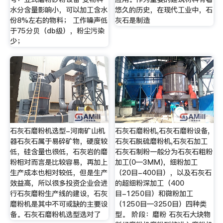
水分含量影响小，可以加工含水
悠久的历史，在现代工业中，石
份8%左右的物料； 工作噪声低
灰石是制造
于75分贝（db级），粉尘污染
少；
石灰石磨粉机选型-河南矿山机
石灰石磨粉机,石灰石磨粉设备,
器石灰石属于易碎矿物，硬度较
石灰石脱硫磨粉机,石灰石加工
低，硅含量也很低，石灰岩的磨
石灰石制粉一般分为石灰石粗粉
粉相对而言是比较容易，再加上
加工(0―3MM)，细粉加工
生产成本也相对较低，但是生产
（20目-400目），以及石灰石
效益高，所以很多投资企业会进
的超细粉深加工（400
行石灰磨粉生产线的建设，石灰
目-1250目）和微粉加工
磨粉机是其中不可或缺的主要设
（1250目―3250目）四种类
备。石灰石磨粉机选型选对了
型。 阶段：磨粉 石灰石大块物