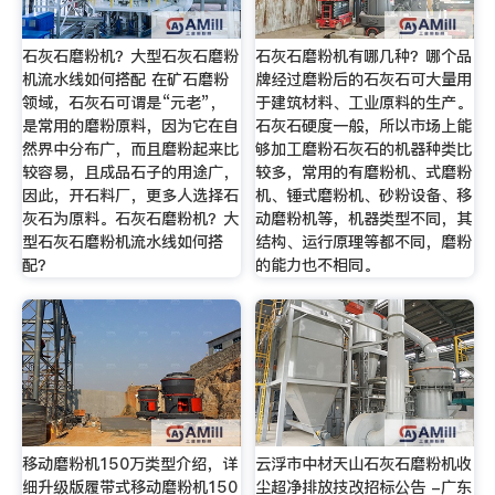
石灰石磨粉机？大型石灰石磨粉
石灰石磨粉机有哪几种？哪个品
机流水线如何搭配 在矿石磨粉
牌经过磨粉后的石灰石可大量用
领域，石灰石可谓是“元老”，
于建筑材料、工业原料的生产。
是常用的磨粉原料，因为它在自
石灰石硬度一般，所以市场上能
然界中分布广，而且磨粉起来比
够加工磨粉石灰石的机器种类比
较容易，且成品石子的用途广，
较多，常用的有磨粉机、式磨粉
因此，开石料厂，更多人选择石
机、锤式磨粉机、砂粉设备、移
灰石为原料。石灰石磨粉机？大
动磨粉机等，机器类型不同，其
型石灰石磨粉机流水线如何搭
结构、运行原理等都不同，磨粉
配？
的能力也不相同。
移动磨粉机150万类型介绍，详
云浮市中材天山石灰石磨粉机收
细升级版履带式移动磨粉机150
尘超净排放技改招标公告 -广东