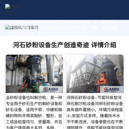
作为专业的 河石砂粉设备生产创造奇迹 制造厂家，我们致力
于为您量身定制高价值的粉体加工系统方案。获取厂家直销报
价及技术支持，请拨打：+8618037793862
河石砂粉设备生产创造奇迹 详情介绍
及砂粉设备也叫制沙机，是一种
河卵石砂粉设备-节能环保型河
专业用于砂石生产的制砂设备和
卵石制沙机设备河卵石砂粉设备
砂石设备，适用于软、中硬和极
具有器件磨损小，环境污染程度
硬的物料并将其制砂、整形，加
小,安装方式多样。随着技术水
工成品粒度均匀，质量高，并且
平不断改进，设备参数也在不断
为客户提供两大系列，多种。
得到提升，选购节能环保型河卵