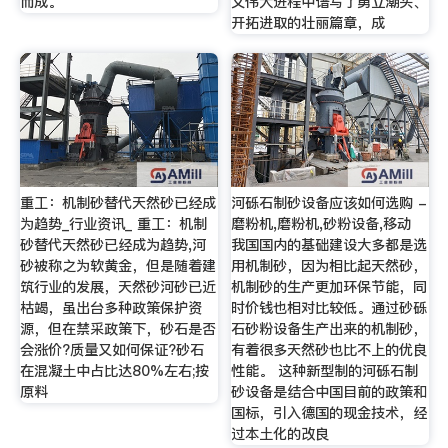
而成。
义伟大进程中谱写了勇立潮头、
开拓进取的壮丽篇章，成
重工：机制砂替代天然砂已经成
河砾石制砂设备应该如何选购 -
为趋势_行业资讯_ 重工：机制
磨粉机,磨粉机,砂粉设备,移动
砂替代天然砂已经成为趋势,河
我国国内的基础建设大多都是选
砂被称之为软黄金，但是随着建
用机制砂，因为相比起天然砂，
筑行业的发展，天然砂河砂已近
机制砂的生产更加环保节能，同
枯竭，虽出台多种政策保护资
时价钱也相对比较低。通过砂砾
源，但在禁采政策下，砂石是否
石砂粉设备生产出来的机制砂，
会涨价?质量又如何保证?砂石
有着很多天然砂也比不上的优良
在混凝土中占比达80%左右;按
性能。 这种新型制的河砾石制
原料
砂设备是结合中国目前的政策和
国标，引入德国的现金技术，经
过本土化的改良