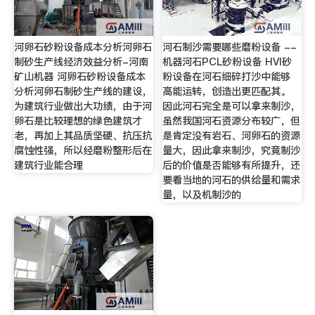
河卵石砂粉设备成本分析河卵石
河石制沙需要哪些磨粉设备 --
制砂生产线经济效益分析-河南
机器河石PCL砂粉设备 HVI砂
矿山机器 河卵石砂粉设备成本
粉设备在河石细碎打沙中能够
分析河卵石制砂生产线的建设，
高能运转，创造出更匹配其。
为建筑行业做出大功绩，由于河
因此河石完全是可以拿来制沙，
卵石是比较理想的绿色建筑才
虽然我国河石资源分布较广，但
老，再加上其品质坚硬、抗压抗
是肯定没有岩石、河卵石的资源
腐蚀性强，所以经磨粉整形后在
量大，因此拿来制沙，究竟制沙
建筑行业能合理
后的价值是否能够有所提升，还
要看当地的河石的供给量和需求
量，以及机制沙的