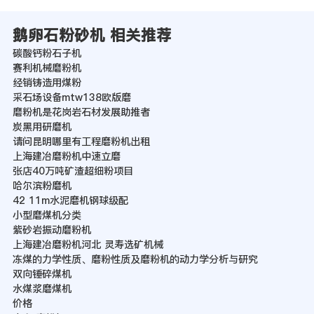
鹅卵石粉砂机 相关推荐
碳酸钙粉石子机
赛利机械磨粉机
经销铸造用煤粉
采石场设备mtw138欧版磨
磨粉机是花岗岩石材发展助推者
炭黑用研磨机
请问昆明哪里有工程磨粉机出租
上海建冶磨粉机中速立磨
张店40万吨矿渣超细粉项目
哈尔滨粉磨机
42 11m水泥磨机钢球级配
小型磨煤机分类
紫砂岩振动磨粉机
上海建冶磨粉机河北 灵寿选矿机械
冻煤的力学性质、磨粉性质及磨粉机的动力学分析与研究
双向锤碎煤机
水煤浆磨煤机
价格