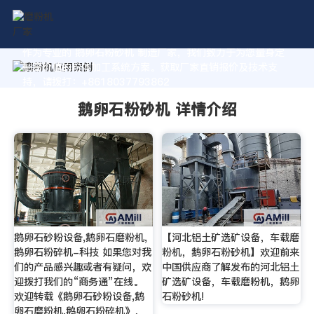
作为专业的 鹅卵石粉砂机 制造厂家，我们致力于为您量身定
制高价值的粉体加工系统方案。获取厂家直销报价及技术支
持，请拨打：+8618037793862
鹅卵石粉砂机 详情介绍
鹅卵石砂粉设备,鹅卵石磨粉机,
【河北铝土矿选矿设备，车载磨
鹅卵石粉碎机-科技 如果您对我
粉机，鹅卵石粉砂机】欢迎前来
们的产品感兴趣或者有疑问，欢
中国供应商了解发布的河北铝土
迎拨打我们的“商务通”在线。
矿选矿设备，车载磨粉机，鹅卵
欢迎转载《鹅卵石砂粉设备,鹅
石粉砂机!
卵石磨粉机,鹅卵石粉碎机》，