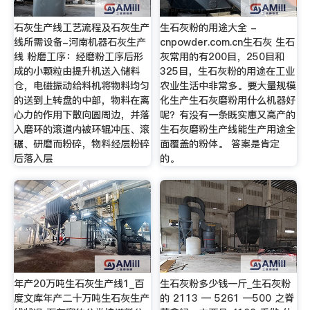
石灰生产线工艺流程及石灰生产
生石灰粉的用途大全 -
线所需设备-河南机器石灰生产
cnpowder.com.cn生石灰 生石
线 粉磨工序：经磨粉工序后形
灰常用的有200目，250目和
成的小颗粒由提升机送入储料
325目，生石灰粉的用途在工业
仓，电磁振动给料机将物料均匀
农业生活中非常多。要大量规模
的送到上转盘的中部，物料在离
化生产生石灰磨粉用什么机器好
心力的作用下散向圆周边，并落
呢？有没有一条既实惠又高产的
入磨环的滚道内被环辊冲压、滚
生石灰磨粉生产线能生产用途全
碾、研磨而粉碎，物料经层粉碎
面覆盖的粉体。 答案是肯定
后落入层
的。
年产20万吨生石灰生产线1_百
生石灰粉多少钱一斤_生石灰粉
度文库年产二十万吨生石灰生产
的 2113 — 5261 —500 之脊