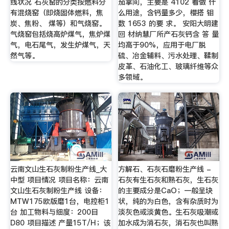
线状况 石灰窑的分类按燃料分
茄拿间，主要是 4102 看做 什
有混烧窑（即烧固体燃料，焦
么用途，含钙量多少，樱搭 钼
炭、焦粉、 煤等）和气烧窑。
数 1653 的要 求。 安阳大明建
气烧窑包括烧高炉煤气，焦炉煤
回 材纳慧厂所产石灰钙含 答 量
气，电石尾气，发生炉煤气，天
均高于90%，应用于电厂脱
然气等。
硫、冶金辅料、污水处理、鞣制
皮革、石油化工、玻璃纤维等众
多领域。
云南文山生石灰制粉生产线_大
方解石、石灰石磨粉生产线 -
中型 项目情况 项目名称：云南
石灰有生石灰和熟石灰，生石灰
文山生石灰制粉生产线 设备：
的主要成分是CaO；一般呈块
MTW175欧版磨1台，电控柜1
状，纯的为白色，含有杂质时为
台 加工物料与细度：200目
淡灰色或淡黄色。生石灰吸潮或
D80 项目描述 产量15T/H；该
加水成为消石灰，消石灰也叫熟