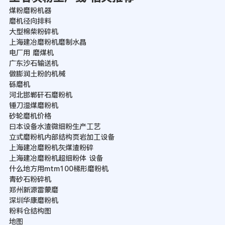
煤粉磨粉机器
磨机径向排料
大型棉柴粉碎机
上海建冶磨粉机磨制水晶
电厂用 磨煤机
广东沙石输送机
做膨润土粉的机械
砾磨机
河北邯郸矸石磨粉机
锤刀湿煤磨粉机
砂轮磨机价格
曰本设备水渣微细粉生产工艺
立式磨粉机内部结构页岩加工设备
上海建冶磨粉机灰煤渣粉碎
上海建冶磨粉机超细粉体 设备
什么地方用mtm100梯形磨粉机
青砂石粉碎机
郑州新源雷蒙磨
深圳华康磨粉机
粉料仓结构图
地图