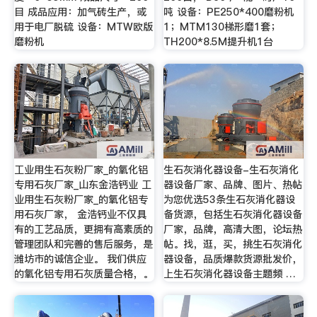
目 成品应用：加气砖生产，或
吨 设备：PE250*400磨粉机
用于电厂脱硫 设备：MTW欧版
1；MTM130梯形磨1套；
磨粉机
TH200*8.5M提升机1台
工业用生石灰粉厂家_的氧化铝
生石灰消化器设备-生石灰消化
专用石灰厂家_山东金浩钙业 工
器设备厂家、品牌、图片、热帖
业用生石灰粉厂家_的氧化铝专
为您优选53条生石灰消化器设
用石灰厂家， 金浩钙业不仅具
备货源，包括生石灰消化器设备
有的工艺品质，更拥有高素质的
厂家，品牌，高清大图，论坛热
管理团队和完善的售后服务，是
帖。找，逛，买，挑生石灰消化
潍坊市的诚信企业。 我们供应
器设备，品质爆款货源批发价，
的氧化铝专用石灰质量合格，。
上生石灰消化器设备主题频 …