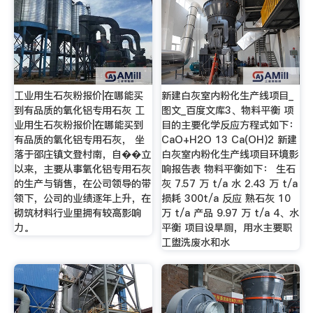
工业用生石灰粉报价|在哪能买
新建白灰室内粉化生产线项目_
到有品质的氧化铝专用石灰 工
图文_百度文库3、物料平衡 项
业用生石灰粉报价|在哪能买到
目的主要化学反应方程式如下：
有品质的氧化铝专用石灰， 坐
CaO+H2O 13 Ca(OH)2 新建
落于邵庄镇文登村南，自��立
白灰室内粉化生产线项目环境影
以来，主要从事氧化铝专用石灰
响报告表 物料平衡如下： 生石
的生产与销售，在公司领导的带
灰 7.57 万 t/a 水 2.43 万 t/a
领下，公司的业绩逐年上升，在
损耗 300t/a 反应 熟石灰 10
砌筑材料行业里拥有较高影响
万 t/a 产品 9.97 万 t/a 4、水
力。
平衡 项目设旱厕，用水主要职
工盥洗废水和水