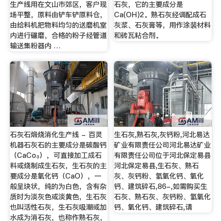
生产线用在文山市郊区，客户现
石灰，它的主要成分是
场平整，原料由铲车铲原料仓，
Ca(OH)2。熟石灰经调配成石
由给料机把物料均匀的送磨机室
灰浆、石灰膏等，用作涂装材料
内进行碾磨，合格的粉子经管道
和砖瓦粘合剂。
输送集粉器内 …
石灰石煅烧消化生产线 - 百灵
生石灰,熟石灰,灰钙粉,河北易达
机器石灰石的主要成分是碳酸钙
矿业有限责任公司河北易达矿业
（CaCo₃），可直接加工成石
有限责任公司位于河北保定易县
料或烧制成生石灰，生石灰的主
河北保定易县,生石灰、熟石
要成分是氧化钙（CaO），一
灰、灰钙粉、氢氧化钙、氧化
般呈块状，纯的为白色，含有杂
钙、建筑碎石,86-,如需购买生
质时为淡灰色或淡黄色，生石灰
石灰、熟石灰、灰钙粉、氢氧化
也叫活性石灰，生石灰吸潮或加
钙、氧化钙、建筑碎石,请
水成为消石灰，也称作熟石灰，