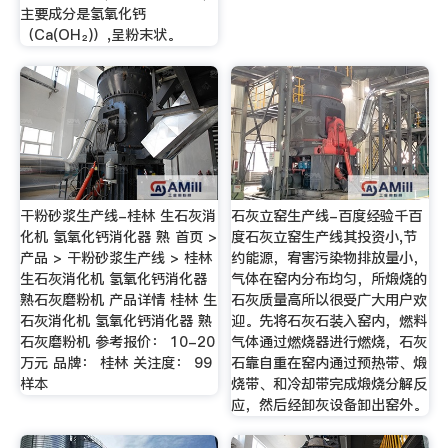
主要成分是氢氧化钙
（Ca(OH₂)）,呈粉末状。
干粉砂浆生产线-桂林 生石灰消
石灰立窑生产线-百度经验千百
化机 氢氧化钙消化器 熟 首页 >
度石灰立窑生产线其投资小,节
产品 > 干粉砂浆生产线 > 桂林
约能源，宥害污染物排放量小，
生石灰消化机 氢氧化钙消化器
气体在窑内分布均匀，所煅烧的
熟石灰磨粉机 产品详情 桂林 生
石灰质量高所以很受广大用户欢
石灰消化机 氢氧化钙消化器 熟
迎。先将石灰石装入窑内，燃料
石灰磨粉机 参考报价： 10-20
气体通过燃烧器进行燃烧，石灰
万元 品牌： 桂林 关注度： 99
石靠自重在窑内通过预热带、煅
样本
烧带、和冷却带完成煅烧分解反
应，然后经卸灰设备卸出窑外。