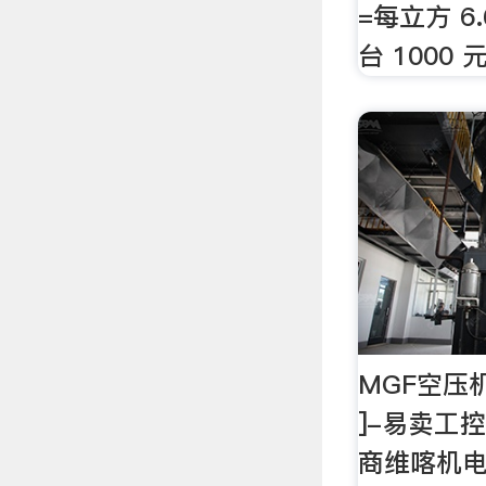
=每立方 6.
台 1000
MGF空压机 
]-易卖工
商维喀机电