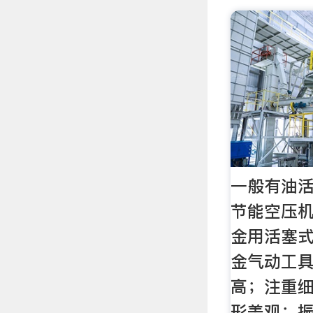
一般有油活
节能空压机
金用活塞
金气动工
高；注重
形美观；