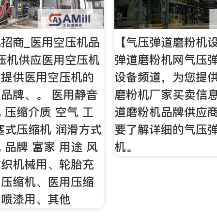
招商_医用空压机品
【气压弹道磨粉机
压机供应医用空压机
弹道磨粉机网气压
。提供医用空压机的
设备频道，为您提
品牌、。 医用静音
磨粉机厂家买卖信
 压缩介质 空气 工
道磨粉机品牌供应
塞式压缩机 润滑方式
要了解详细的气压
 品牌 富家 用途 风
机。
纺织机械用、轮胎充
用压缩机、医用压缩
、喷漆用、其他