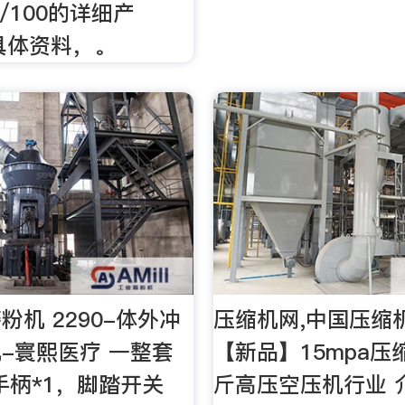
0/100的详细产
的具体资料，。
粉机 2290-体外冲
压缩机网,中国压缩
-寰熙医疗 一整套
【新品】15mpa压
.手柄*1，脚踏开关
斤高压空压机行业 