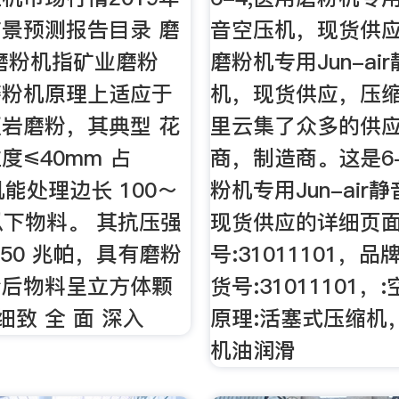
景预测报告目录 磨
音空压机，现货供应-
磨粉机指矿业磨粉
磨粉机专用Jun-ai
磨粉机原理上适应于
机，现货供应，压
岩磨粉，其典型 花
里云集了众多的供
度≤40mm 占
商，制造商。这是6-
机能处理边长 100～
粉机专用Jun-air
米以下物料。 其抗压强
现货供应的详细页
350 兆帕，具有磨粉
号:31011101，品牌:
粉后物料呈立方体颗
货号:31011101
细致 全 面 深入
原理:活塞式压缩机
机油润滑