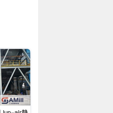
un-air静