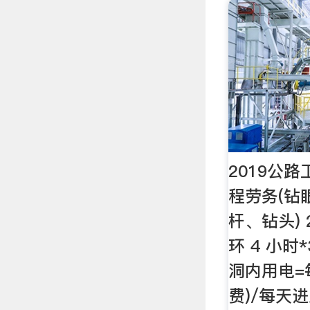
2019公
程劳务(钻
杆、钻头) 
环 4 小时*
洞内用电=每
费)/每天进尺