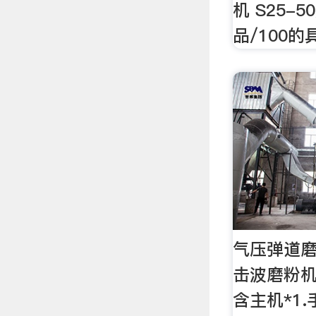
机 S25-5
品/100
气压弹道磨
击波磨粉机
含主机*1