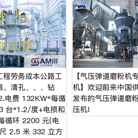
路工程劳务成本公路工
【气压弹道磨粉机
眼、清孔、、、钻
机】欢迎前来中国
2.电费 132KW*每循
发布的气压弹道磨
3 台*1.2/度+电损和
压机!
循环 2200 元(电
 2.5 米 332 立方