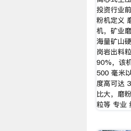
投资行业前
粉机定义 
机，矿业
海量矿山硬
岗岩出料粒
90%，该
500 毫
度高可达 
比大，磨
粒等 专业 