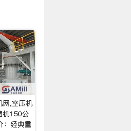
机网,空压机
缩机150公
介：经典重