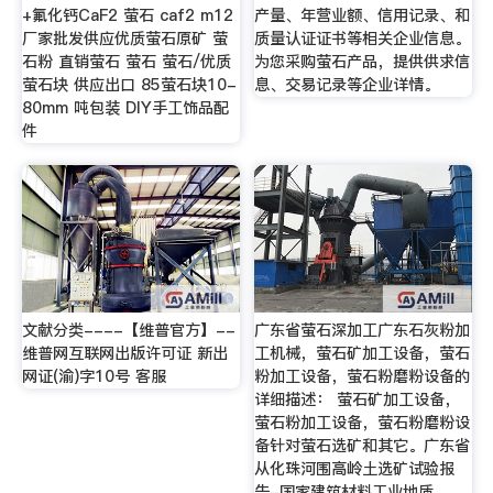
+氟化钙CaF2 萤石 caf2 m12
产量、年营业额、信用记录、和
厂家批发供应优质萤石原矿 萤
质量认证证书等相关企业信息。
石粉 直销萤石 萤石 萤石/优质
为您采购萤石产品，提供供求信
萤石块 供应出口 85萤石块10-
息、交易记录等企业详情。
80mm 吨包装 DIY手工饰品配
件
文献分类----【维普官方】--
广东省萤石深加工广东石灰粉加
维普网互联网出版许可证 新出
工机械，萤石矿加工设备，萤石
网证(渝)字10号 客服
粉加工设备，萤石粉磨粉设备的
详细描述： 萤石矿加工设备，
萤石粉加工设备，萤石粉磨粉设
备针对萤石选矿和其它。广东省
从化珠河围高岭土选矿试验报
告-国家建筑材料工业地质