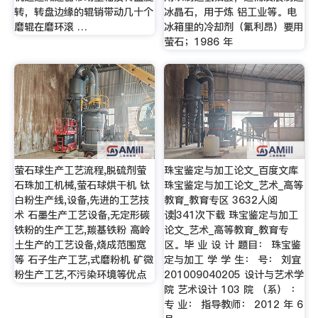
转，转盘边缘的辊销带动几十个
冰晶石，用于炼 铝工业等。电
磨辊在磨环滚 …
冰箱里的冷却剂（氟利昂）要用
萤石；1986 年
萤石球生产工艺流程,脱硫剂萤
珠宝鉴定与加工论文_百度文库
石珠加工机械,萤石球烘干机 钛
珠宝鉴定与加工论文_艺术_高等
白粉生产线,设备,先进的工艺技
教育_教育专区 3632人阅
术 石墨生产工艺设备,无定形碳
读|341次下载 珠宝鉴定与加工
铁粉的生产工艺,羰基铁粉 高岭
论文_艺术_高等教育_教育专
土生产的工艺设备,烧成范围宽
区。毕 业 设 计 题目： 珠宝鉴
等 石子生产工艺,式磨粉机 矿微
定与加工 学 学 生： 号： 刘宜
粉生产工艺,不污染环境等优点
201009040205 设计与艺术学
院 艺术设计 103 院 （系） ：
专 业： 指导教师： 2012 年 6