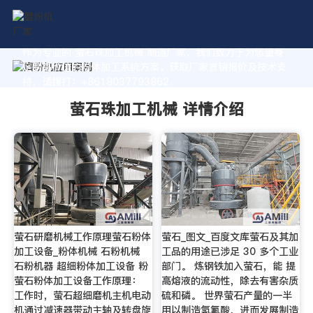
作为专业的 萤石珠加工机械 制造厂家，我们致力于为您量身
定制高价值的粉体加工系统方案。获取厂家直销报价及技术支
持，请拨打：+8618037793862
萤石珠加工机械 详情介绍
萤石研磨机械工作原理萤石粉体
萤石_图文_百度文库萤石及其加
加工设备_粉体机械 石粉机械
工品的用途已涉足 30 多个工业
石粉机器 超细粉体加工设备 粉
部门。 炼钢铁加入萤石，能 提
萤石粉体加工设备工作原理：
高熔液的流动性，除去有害杂质
工作时，萤石超细磨机主机电动
硫和磷。 世界萤石产量的一半
机通过减速器带动主轴及转盘旋
用以制造氢氟酸，进而发展制造