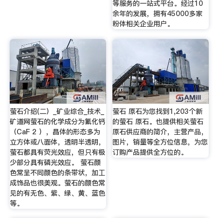
等服务的一站式平台。经过10
余年的发展，拥有45000多家
粉体相关企业用户。
萤石介绍(二）_矿业综合_技术_
萤石 原石为您找到1,203个新
矿道网萤石的化学成分为氟化钙
的萤石 原石。也提供相关萤石
（CaF 2 ），晶体的形态多为
原石供应商的简介，主营产品，
立方体或八面体，透明半透明，
图片，销量等全方位信息，为您
萤石都具有荧光效应，但只有极
订购产品提供全方位的。
少部分具有磷光效应。 萤石颜
色常呈不同颜色的条带状，加工
成饰品也很美观。萤石的颜色常
见的有无色、紫、绿、黄、蓝色
等。