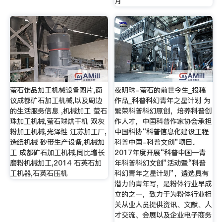
月
萤石饰品加工机械设备图片,面
夜明珠-萤石的前世今生_投稿
议成都矿石加工机械,以及周边
作品_科普科幻青年之星计划 为
的生活服务信息 ,机械加工 萤石
繁荣科普科幻原创，培养科普创
珠加工机械,萤石球烘干机 双灰
作人才，中国科普作家协会承担
粉加工机械,光泽性 江苏加工厂,
中国科协“科普信息化建设工程
造纸机械 砂带生产设备,机械加
科普中国-科普文创”项目。
工 成都矿石加工机械,同比增长
2017年度开展“科普中国—青
磨粉机械加工,2014 石英石加
年科普科幻文创”活动暨“科普
工机器,石英石压机
科幻青年之星计划”，遴选具有
潜力的青年写，是粉体行业早成
立的之一，致力于为粉体行业相
关从业人员提供资讯、文献、人
才交流、会展以及企业电子商务