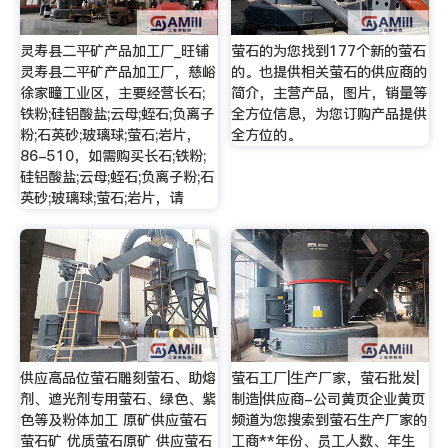
灵寿县二平矿产品加工厂_旺铺
萤石的为您找到177个新的萤石
灵寿县二平矿产品加工厂，慈峪
的。也提供相关萤石的供应商的
徐家疃工业区，主要经营长石;
简介，主营产品，图片，销量等
铁粉;硅铝酸盐;云母;蛭石;负离子
全方位信息，为您订购产品提供
粉;石英砂;玻璃球;萤石;岩片，
全方位的。
86-510，如需购买长石;铁粉;
硅铝酸盐;云母;蛭石;负离子粉;石
英砂;玻璃球;萤石;岩片，请
供应高品位萤石雕刻萤石、助熔
萤石工厂|生产厂家，萤石批发|
剂、遮光剂专用萤石、绿色、紫
制造|供应商-公司黄页企业黄页
色等及粉体加工 原矿供应萤石
频道为您搜索到萤石生产厂家的
萤石矿 优质萤石原矿 供应萤石
工商**年份、员工人数、年生