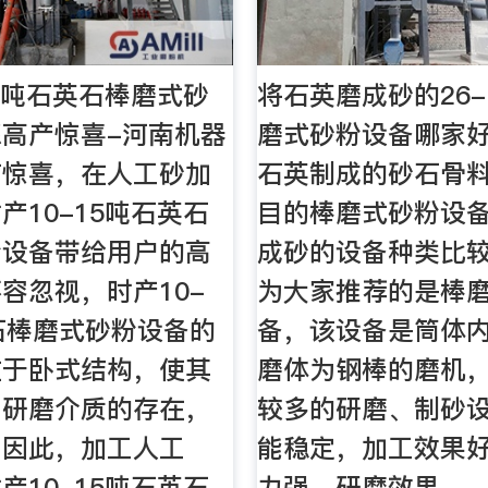
15吨石英石棒磨式砂
将石英磨成砂的26-
高产惊喜-河南机器
磨式砂粉设备哪家
有惊喜，在人工砂加
石英制成的砂石骨料 
产10-15吨石英石
目的棒磨式砂粉设备
粉设备带给用户的高
成砂的设备种类比
容忽视，时产10-
为大家推荐的是棒
石棒磨式砂粉设备的
备，该设备是筒体
在于卧式结构，使其
磨体为钢棒的磨机
，研磨介质的存在，
较多的研磨、制砂
，因此，加工人工
能稳定，加工效果
产10-15吨石英石
力强，研磨效果