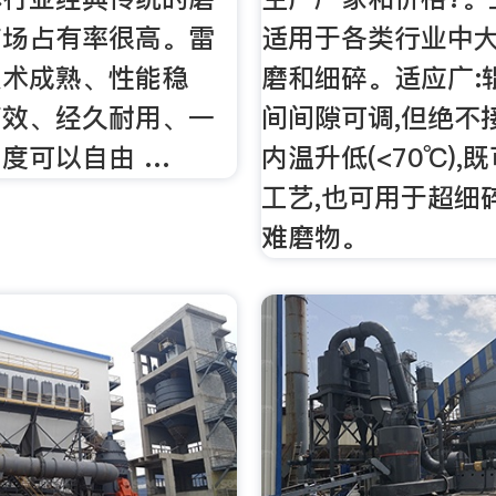
市场占有率很高。雷
适用于各类行业中
技术成熟、性能稳
磨和细碎。适应广:
高效、经久耐用、一
间间隙可调,但绝不
度可以自由 …
内温升低(<70℃),
工艺,也可用于超细
难磨物。