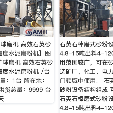
球磨机 高效石英砂
石英石棒磨式砂粉
细度水泥磨粉机】图
4.8-15吨出料4-1
矿球磨机 高效石英砂
用范围较广，可在
细度水泥磨粉机 /台
选矿厂、化工、电
订量：1台 所在地：
门领域中使用。 石
供货总量：9999 台
砂粉设备结构组成 
天
石英石棒磨式砂粉
4.8-15吨出料4-1