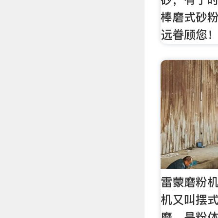
棒磨式砂
远眷顾您
雷蒙磨粉机
机又叫摆
磨，是粉