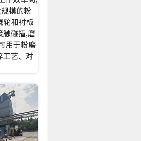
大规模的粉
辊轮和衬板
接触碰撞,磨
既可用于粉磨
碎工艺。对