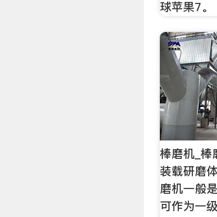
球苹果7。
棒磨机_棒
装载研磨
磨机一般
可作为一